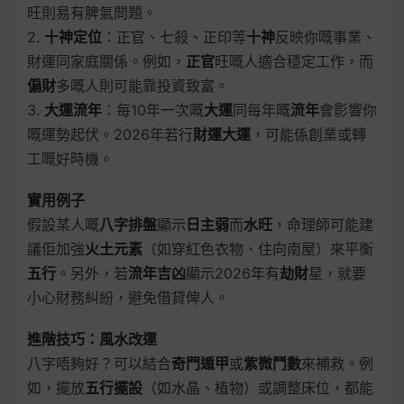
旺則易有脾氣問題。
2.
十神定位
：正官、七殺、正印等
十神
反映你嘅事業、
財運同家庭關係。例如，
正官
旺嘅人適合穩定工作，而
偏財
多嘅人則可能靠投資致富。
3.
大運流年
：每10年一次嘅
大運
同每年嘅
流年
會影響你
嘅運勢起伏。2026年若行
財運大運
，可能係創業或轉
工嘅好時機。
實用例子
假設某人嘅
八字排盤
顯示
日主弱
而
水旺
，命理師可能建
議佢加強
火土元素
（如穿紅色衣物、住向南屋）來平衡
五行
。另外，若
流年吉凶
顯示2026年有
劫財
星，就要
小心財務糾紛，避免借貸俾人。
進階技巧：風水改運
八字唔夠好？可以結合
奇門遁甲
或
紫微鬥數
來補救。例
如，擺放
五行擺設
（如水晶、植物）或調整床位，都能