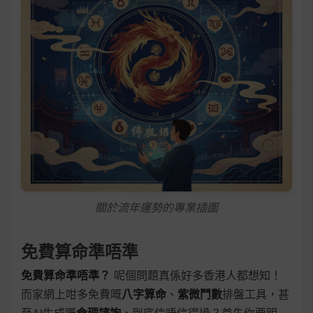
關於流年運勢的專業插圖
免費算命準唔準
免費算命準唔準？
呢個問題真係好多香港人都想知！
而家網上咁多免費嘅
八字算命
、
紫微鬥數
排盤工具，甚