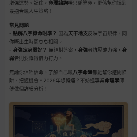
增強運勢。記住，
命理諮詢
唔只係算命，更係幫你搵到
最適合嘅人生策略！
常見問題
-
點解八字算命咁準？
因為
天干地支
反映宇宙規律，同
你嘅出生時間息息相關。
-
身強定身弱好？
無絕對答案，
身強
者抗壓能力強，
身
弱
者則要識得借力打力。
無論你信唔信命，了解自己嘅
八字命盤
都能幫你避開陷
阱，把握機會。2026年想轉運？不妨搵專業
命理學
師
傅做個詳細分析！