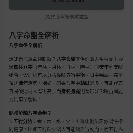
關於流年的專業插圖
八字命盤全解析
八字命盤全解析
想知自己嘅命運軌跡？
八字命盤
就係你嘅人生藍圖！透
過
四柱八字
（年柱、月柱、日柱、時柱）同
天干地支
嘅
組合，命理師可以分析你嘅
五行平衡
、
日主強弱
，甚至
預測
流年運勢
。例如，如果八字中
劫財
過多，可能代表
容易破財或人際衝突；而
身強身弱
則會影響你嘅抗壓能
力同事業發展。
點樣解讀八字命盤？
1.
五行分析
：金、木、水、火、土嘅比例決定你嘅性格
同健康。比如五行缺火嘅人可能缺乏行動力，而五行過