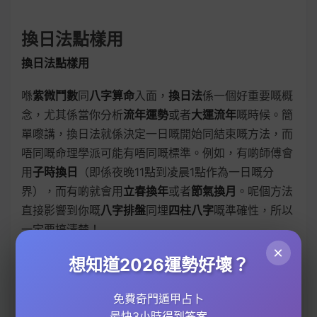
換日法點樣用
換日法點樣用
喺
紫微鬥數
同
八字算命
入面，
換日法
係一個好重要嘅概
念，尤其係當你分析
流年運勢
或者
大運流年
嘅時候。簡
單嚟講，換日法就係決定一日嘅開始同結束嘅方法，而
唔同嘅命理學派可能有唔同嘅標準。例如，有啲師傅會
用
子時換日
（即係夜晚11點到凌晨1點作為一日嘅分
界），而有啲就會用
立春換年
或者
節氣換月
。呢個方法
直接影響到你嘅
八字排盤
同埋
四柱八字
嘅準確性，所以
一定要搞清楚！
×
想知道2026運勢好壞？
舉個例，如果你嘅出生時間係夜晚11點半，用子時換日
法嘅話，呢個時間已經屬於第二日嘅子時，咁你嘅
日柱
免費奇門遁甲占卜
就會同用凌晨12點換日法嘅人有分別。呢個差異可能會
最快3小時得到答案