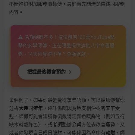
不斷推銷附加服務嘅師傅，最好事先問清楚價錢同服務
內容。
⚠️ 名額剩餘不多！這位擁有130萬YouTube點
擊的玄學師傅，正在限量提供詳批八字命書服
務。14天內覺得不準？全額退款。
把握最後機會預約 →
舉個例子，如果你最近覺得事業唔順，可以搵師傅幫你
分析
大運
同
流年
，睇吓係咪因為
地支
相沖或者
天干
受
剋。師傅可能會建議你佩戴特定顏色嘅飾物（例如五行
缺木就戴綠色），或者調整辦公桌方位去改善運勢。又
或者你發現自己成日破財，可能係因為命中有
劫財
，師