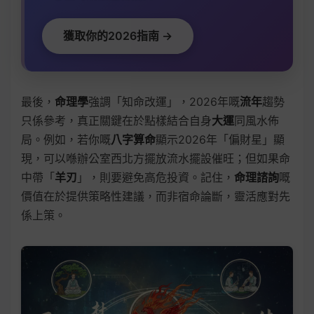
獲取你的2026指南 →
最後，
命理學
強調「知命改運」，2026年嘅
流年
趨勢
只係參考，真正關鍵在於點樣結合自身
大運
同風水佈
局。例如，若你嘅
八字算命
顯示2026年「偏財星」顯
現，可以喺辦公室西北方擺放流水擺設催旺；但如果命
中帶「
羊刃
」，則要避免高危投資。記住，
命理諮詢
嘅
價值在於提供策略性建議，而非宿命論斷，靈活應對先
係上策。