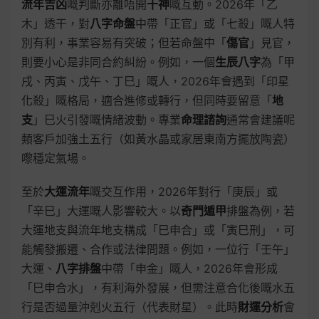
流年吉凶
嘅判斷亦離唔開
十神
嘅互動。2026年「乙
木」透干，對
八字命盤
中帶「正官」或「七殺」嘅人特
別有利，事業容易有突破；但若命盤中「
傷官
」見官，
則要小心是非同合約糾紛。例如，一個
生辰八字
為「甲
戌、丙寅、戊午、丁巳」嘅人，2026年會遇到「印星
化殺」嘅格局，適合進修或轉行，但同時要留意「
地
支
」巳火引發嘅情緒波動。專業
命理諮詢
通常會建議呢
類客戶加強土五行（如黃水晶或家居東南方擺放陶瓷）
嚟穩定氣場。
至於
大運流年
嘅交互作用，2026年對行「庚辰」或
「辛巳」大運嘅人影響較大。以
奇門遁甲
排盤為例，若
大運地支與流年地支構成「巳申合」或「寅巳刑」，可
能觸發搬遷、合作或法律問題。例如，一位行「壬午」
大運、
八字排盤
中帶「申金」嘅人，2026年會形成
「巳申合水」，有利海外發展，但需注意合化後嘅水五
行是否過量沖剋火五行（代表財星）。此時
財運分析
會