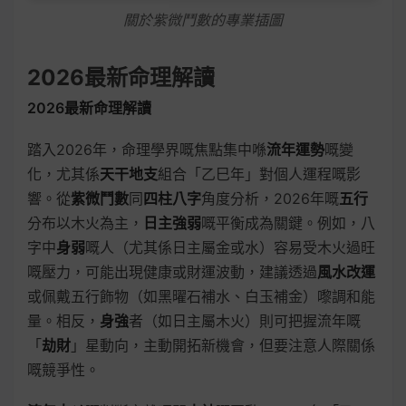
關於紫微鬥數的專業插圖
2026最新命理解讀
2026最新命理解讀
踏入2026年，命理學界嘅焦點集中喺
流年運勢
嘅變
化，尤其係
天干地支
組合「乙巳年」對個人運程嘅影
響。從
紫微鬥數
同
四柱八字
角度分析，2026年嘅
五行
分布以木火為主，
日主強弱
嘅平衡成為關鍵。例如，八
字中
身弱
嘅人（尤其係日主屬金或水）容易受木火過旺
嘅壓力，可能出現健康或財運波動，建議透過
風水改運
或佩戴五行飾物（如黑曜石補水、白玉補金）嚟調和能
量。相反，
身強
者（如日主屬木火）則可把握流年嘅
「
劫財
」星動向，主動開拓新機會，但要注意人際關係
嘅競爭性。