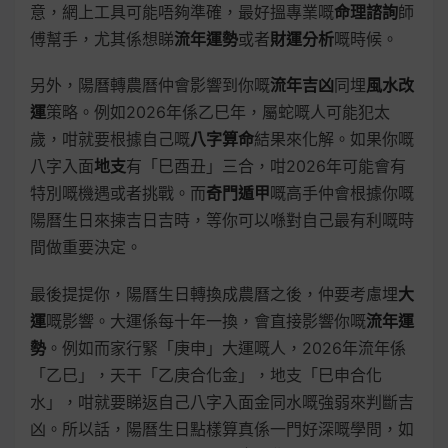
意，網上工具可能唔夠準確，最好搵專業嘅
命理諮詢
師
傅幫手，尤其係想睇
流年運勢
或者
財運分析
嘅時候。
另外，陽曆轉農曆仲會影響到你嘅
流年吉凶
同埋
風水改
運
策略。例如2026年係乙巳年，屬蛇嘅人可能犯太
歲，咁就要根據自己嘅
八字算命
結果來化解。如果你嘅
八字入面
地支
有「巳酉丑」三合，咁2026年可能會有
特別嘅機遇或者挑戰。而
奇門遁甲
嘅高手仲會根據你嘅
陽曆生日來揀吉日吉時，等你可以喺對自己最有利嘅時
間做重要決定。
最後提提你，陽曆生日轉換成農曆之後，仲要考慮埋
大
運
嘅影響。大運係每十年一換，會直接影響你嘅
流年運
勢
。例如而家行緊「庚申」大運嘅人，2026年流年係
「乙巳」，天干「乙庚合化金」，地支「巳申合化
水」，咁就要睇返自己八字入面金同水嘅強弱來判斷吉
凶。所以話，陽曆生日點樣算真係一門好深嘅學問，如