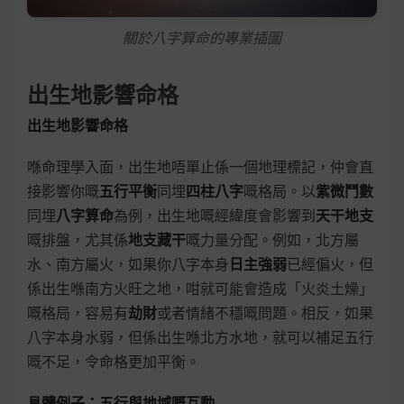
關於八字算命的專業插圖
出生地影響命格
出生地影響命格
喺命理學入面，出生地唔單止係一個地理標記，仲會直
接影響你嘅
五行平衡
同埋
四柱八字
嘅格局。以
紫微鬥數
同埋
八字算命
為例，出生地嘅經緯度會影響到
天干地支
嘅排盤，尤其係
地支藏干
嘅力量分配。例如，北方屬
水、南方屬火，如果你八字本身
日主強弱
已經偏火，但
係出生喺南方火旺之地，咁就可能會造成「火炎土燥」
嘅格局，容易有
劫財
或者情緒不穩嘅問題。相反，如果
八字本身水弱，但係出生喺北方水地，就可以補足五行
嘅不足，令命格更加平衡。
具體例子：五行與地域嘅互動