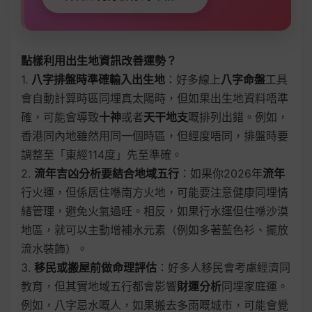
點樣利用出生地資訊改善運勢？
1.
八字排盤時準確輸入出生地
：好多線上
八字命盤
工具
會自動計算時區同埋真太陽時，但如果出生地資料唔準
確，可能會導致
十神
或者
天干地支
嘅排列出錯。例如，
香港同內地雖然用同一個時區，但經度唔同，排盤時要
調整至「東經114度」先至準確。
2.
流年吉凶分析要結合地域五行
：如果你2026年
流年
行火運，但係居住喺南方火地，可能要注意健康同埋情
緒管理，避免火氣過旺。相反，如果行水運但住喺沙漠
地區，就可以主動增補水元素（例如多著藍色衫、擺放
流水裝飾）。
3.
移民或搬屋前做命理評估
：好多人移民會考慮經濟同
教育，但其實地域五行都會影響
財運分析
同埋家庭運。
例如，八字忌水嘅人，如果搬去多雨嘅城市，可能會覺