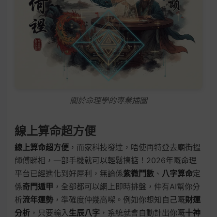
關於命理學的專業插圖
線上算命超方便
線上算命超方便
，而家科技發達，唔使再特登去廟街搵
師傅睇相，一部手機就可以輕鬆搞掂！2026年嘅命理
平台已經進化到好犀利，無論係
紫微鬥數
、
八字算命
定
係
奇門遁甲
，全部都可以網上即時排盤，仲有AI幫你分
析
流年運勢
，準確度仲幾高㗎。例如你想知自己嘅
財運
分析
，只要輸入
生辰八字
，系統就會自動計出你嘅
十神