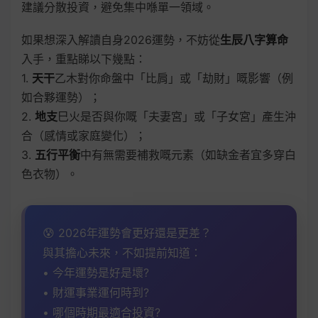
建議分散投資，避免集中喺單一領域。
如果想深入解讀自身2026運勢，不妨從
生辰八字算命
入手，重點睇以下幾點：
1.
天干
乙木對你命盤中「比肩」或「劫財」嘅影響（例
如合夥運勢）；
2.
地支
巳火是否與你嘅「夫妻宮」或「子女宮」產生沖
合（感情或家庭變化）；
3.
五行平衡
中有無需要補救嘅元素（如缺金者宜多穿白
色衣物）。
😰 2026年運勢會更好還是更差？
與其擔心未來，不如提前知道：
• 今年運勢是好是壞?
• 財運事業運何時到?
• 哪個時期最適合投資?