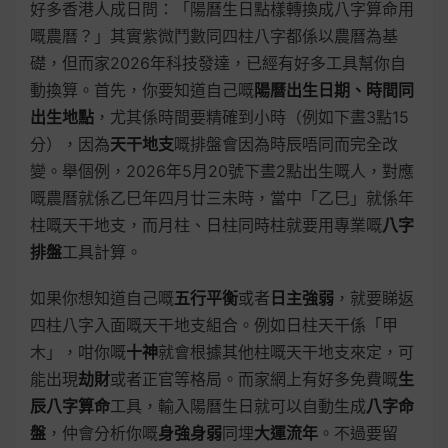
好多香港人成日問：「陽曆生日點樣轉換成八字算命用
嘅農曆？」其實紫微鬥數同四柱八字都係以農曆為基
礎，但而家2026年科技發達，已經有好多工具幫你自
動換算。首先，你要知道自己嘅
陽曆出生日期、時間同
出生地點
，尤其係時間要精確到小時（例如下晝3點15
分），因為
天干地支
嘅排盤會因為時辰唔同而完全改
變。舉個例，2026年5月20號下晝2點出生嘅人，對應
嘅農曆就係乙巳年四月廿三未時，當中「乙巳」就係年
柱嘅天干地支，而月柱、日柱同時柱就要用專業嘅
八字
排盤
工具計算。
如果你想知道自己嘅
五行平衡
或者
日主強弱
，就要睇返
四柱八字入面嘅天干地支組合。例如日柱天干係「甲
木」，咁你嘅
十神
就會根據其他柱嘅天干地支來定，可
能出現
劫財
或者正官等格局。而家網上有好多免費嘅
生
辰八字算命
工具，輸入陽曆生日就可以自動生成
八字命
盤
，仲會分析你嘅
身強身弱
同埋
大運流年
。不過要留