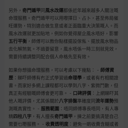
另外，
奇門遁甲
同
風水改運
都係近年越來越多人關注嘅
命理服務。奇門遁甲可以用嚟擇日、占卜，甚至佈局催
旺運勢，特別適合做生意或者正面臨重大決策嘅人。而
風水改運就更加貼地，例如你覺得屋企風水唔好，影響
五行平衡
，師傅可以教你點樣擺設傢俬、擺放風水物品
去化解煞氣。不過要留意，風水唔係一時三刻就見效，
需要持續調整同配合個人命格先至有效。
如果你想搵命理服務，可以考慮以下幾點： -
師傅資
歷
：睇吓師傅有冇正式學習過
命理學
，或者有冇相關證
書。而家好多網上課程都可以學到八字、紫微鬥數，但
真正有經驗嘅師傅會更可靠。 -
口碑評價
：上網睇吓其
他人嘅評價，尤其係關於
八字排盤
準確度同
流年運勢
預
測嘅真實性。 -
服務範圍
：唔同師傅專長唔同，有人專
精
四柱八字
，有人擅長
奇門遁甲
，揀之前要搞清楚自己
需要乜嘢服務。 -
收費透明度
：避免一啲收費含糊或者