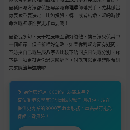
最穩陣嘅方法都係搵專業嘅
命理學
師傅幫手，尤其係當
你要做重要決定，比如投資、轉工或者結婚，呢啲時候
命盤嘅準確性就更加重要喇！
最後提多句，
天干地支
嘅互動好複雜，換日法只係其中
一個細節，但千祈唔好忽略。如果你對呢方面有疑問，
不妨拎自己嘅
生辰八字
去比較下唔同換日法嘅分別，睇
下邊一種更符合你過去嘅經歷，咁就可以更準確咁預測
未來嘅
流年運勢
啦！
🌟 為什麼超過1000位網友都說準？
這位香港玄學家從討論區累積千則好評，現在
提供更專業的8000字命書服務。重點是有退款
保證，零風險！