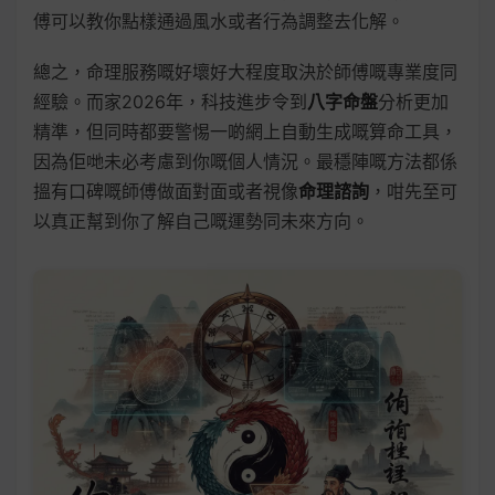
傅可以教你點樣通過風水或者行為調整去化解。
總之，命理服務嘅好壞好大程度取決於師傅嘅專業度同
經驗。而家2026年，科技進步令到
八字命盤
分析更加
精準，但同時都要警惕一啲網上自動生成嘅算命工具，
因為佢哋未必考慮到你嘅個人情況。最穩陣嘅方法都係
搵有口碑嘅師傅做面對面或者視像
命理諮詢
，咁先至可
以真正幫到你了解自己嘅運勢同未來方向。