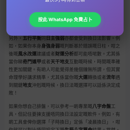
影響到你嘅
十神
分佈，比如
劫財
嘅位置，甚至係
流年吉
凶
嘅判斷。所以，如果你去做
命理諮詢
，最好問清楚師
傅用邊一種換日法，避免因為呢個細節而影響成個
命理
按此 WhatsApp 免費占卜
分析
嘅準確度。
另外，
五行平衡
同
日主強弱
亦都會受到換日法影響。例
如，如果你本身
身強身弱
嘅判斷基於錯誤嘅日柱，咁之
後嘅
風水改運
建議或者
財運分析
都可能唔啱數。尤其係
當你睇
奇門遁甲
或者
天干地支
互動嘅時候，時間嘅準確
性更加關鍵。有啲人可能覺得差幾個鐘無所謂，但其實
命理學好講求精準，尤其係當你嘅
大運
轉換或者
流年
遇
到關鍵
地支
沖剋嘅時候，換日法嘅選擇可以話係決定成
敗！
如果你想自己排盤，可以參考一啲專業嘅
八字命盤
工
具，但記住要揀支援唔同換日法設定嘅軟件。例如，有
啲工具會俾你選擇「子時換日」定係「凌晨換日」，咁
你就可以對比唔同設定下嘅
生辰八字算命
結果。當然，