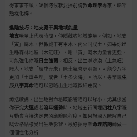
得事事不順，呢個時候就要提前請教
命理學
專家，睇吓
點樣化解。
進階技巧：地支藏干與地域能量
地支
唔單止代表時間，仲隱藏咗地域能量。例如，地支
「寅」屬木，但係藏干有甲木、丙火同戊土，如果你出
生喺森林地區（木氣旺），咁「寅」嘅木力量會更強，
可能強化你嘅
日主強弱
。相反，出生喺沙漠（土氣旺）
嘅人，地支「辰戌丑未」嘅土氣會更明顯，可能令八字
更加「土重金埋」或者「土多火晦」。所以，專業嘅
生
辰八字算命
唔可以忽略出生地嘅微細差異。
總括嚟講，出生地對命格嘅影響唔可以睇小，尤其係當
你研究
大運
或者
流年運勢
時，地域五行同埋
四柱八字
嘅
互動會直接決定吉凶應驗嘅程度。如果想深入瞭解自己
嘅命格點樣受出生地影響，最好搵專業
命理諮詢
師做一
個個性化分析！