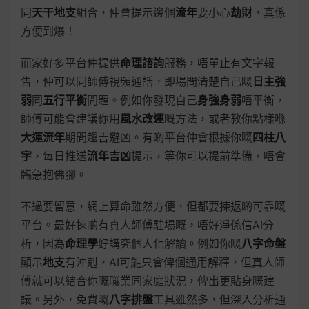
同
天干地支
組合，仲會提示邊個
流年
要小心
劫財
，真係
方便到爆！
而家好多平台仲提供
命理諮詢
服務，唔單止有文字報
告，仲可以同師傅視頻通話，即場問清楚自己嘅
日主強
弱
同
五行平衡
問題。例如你發現自己
身強身弱
唔平衡，
師傅可能會建議你用
風水改運
嘅方法，或者教你點樣喺
大運流年
期間趨吉避凶。有啲平台仲會根據你嘅
四柱八
字
，每日推送
流年吉凶
提示，等你可以提前準備，唔會
臨急抱佛腳。
不過要留意，網上算命雖然方便，但都要揀返啲可靠嘅
平台。最好揀啲有真人師傅駐場嘅，唔好淨係信AI分
析，因為
命理學
好講究個人化解讀。例如你嘅
八字命盤
顯示
地支
有沖剋，AI可能只會俾個通用解釋，但真人師
傅就可以結合你嘅職業同家庭狀況，俾出更貼身嘅建
議。另外，免費嘅
八字排盤
工具雖然多，但深入分析通