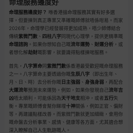
命理服務邊度好
命理服務邊度好？
喺香港搵命理服務其實有好多選
擇，但要揀到真正專業又準確嘅師傅就唔係咁易。而家
2026年，命理學已經發展得更加成熟，唔少師傅結合
傳統
紫微鬥數
、
四柱八字
同現代心理學，提供更精準嘅
命理諮詢
。如果你想知自己嘅
流年運勢
、
財運分析
，或
者想化解
劫財
嘅影響，就要識得點樣揀啱服務。
首先，
八字算命
同
紫微鬥數
係香港最受歡迎嘅命理服務
之一。八字算命主要透過你嘅
生辰八字
（即出生年、
月、日、時）去分析你嘅
日主強弱
、
身強身弱
，再配合
大運流年
預測未來運勢。例如，如果你發現自己
流年吉
凶
唔太順利，可能係因為
天干地支
相沖，或者
五行
失
衡。專業嘅師傅會幫你睇埋
十神
關係，例如正官、偏財
等，再建議點樣改善。而紫微鬥數就更加細緻，會用你
嘅命盤去分析事業、感情、健康等各方面，尤其適合想
深入瞭解自己人生軌跡嘅人。