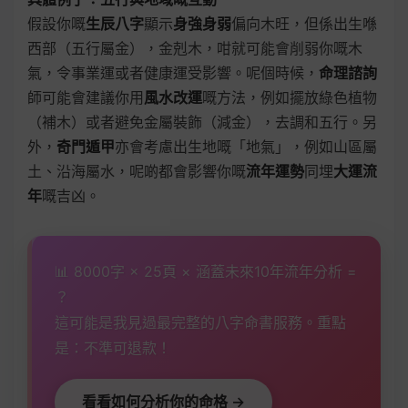
假設你嘅
生辰八字
顯示
身強身弱
偏向木旺，但係出生喺
西部（五行屬金），金剋木，咁就可能會削弱你嘅木
氣，令事業運或者健康運受影響。呢個時候，
命理諮詢
師可能會建議你用
風水改運
嘅方法，例如擺放綠色植物
（補木）或者避免金屬裝飾（減金），去調和五行。另
外，
奇門遁甲
亦會考慮出生地嘅「地氣」，例如山區屬
土、沿海屬水，呢啲都會影響你嘅
流年運勢
同埋
大運流
年
嘅吉凶。
📊 8000字 × 25頁 × 涵蓋未來10年流年分析 =
？
這可能是我見過最完整的八字命書服務。重點
是：不準可退款！
看看如何分析你的命格 →