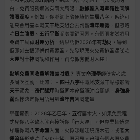
至AI生成嘅
命理諮詢
，到底信唔信得過？首先你要明
白，免費服務通常有兩大局限：
數據輸入嘅準確性
同
解
讀嘅深度
。例如，你喺網上隨便填個
生辰八字
，系統可
能只會用基本嘅
天干地支
組合去判斷
流年運勢
，但忽略
咗
日主強弱
、
五行平衡
呢啲關鍵因素。有個朋友試過用
免費工具算
財運分析
，結果話佢2026年有
劫財
，嚇到
佢即刻去搵師傅付費覆盤，先發現原來免費排盤漏睇咗
大運
對
十神
嘅調和作用，實際係有偏財入袋！
點解免費同收費解讀差咁遠？
專業
命理學
師傅會考慮
多層次互動，比如： -
四柱八字
中嘅
地支
藏干點樣影響
天干
顯象 -
奇門遁甲
時盤同本命盤嘅沖合關係 -
身強身
弱
點樣決定你用唔用到
流年吉凶
嘅能量
舉個實例：2026年乙巳年，
五行
屬木火，如果免費程
式見你八字缺木就直接話你「行大運」，但專業師傅會
睇埋你嘅
八字命盤
入面，火係咪過旺燒毀木氣，或者
大
運流年
形成咗「火炎土燥」嘅困局。曾經有個客嘅免費