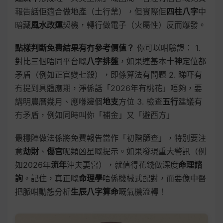
報告話佢適合做地產（土行業），但實際佢
四柱八字
中
暗藏
風水改運
契機，轉行做電子（火屬性）反而爆發。
點樣判斷免費結果有冇參考價值？
你可以咁驗證： 1.
對比三個唔同平台嘅
八字排盤
，如果連基本
十神
定位都
矛盾（例如正官變七殺），即係算法有問題 2. 睇吓有
冇提到具體應期，淨係話「2026年有桃花」唔夠，要
講明農曆幾月、應喺邊個
地支
方位 3. 檢查
五行
建議有
冇矛盾，例如同時叫你「補金」又「避西方」
最穩陣做法係將免費報告當作「初階篩查」，特別要注
意
劫財
、
傷官
呢類凶星嘅提示。如果發現重大警訊（例
如2026年
流年
沖夫妻宮），就值得花錢做深度
命理諮
詢
。記住，真正嘅
命理學
唔係機械式配對，而要像中醫
把脈咁動態分析
生辰八字算命
嘅氣機流轉！