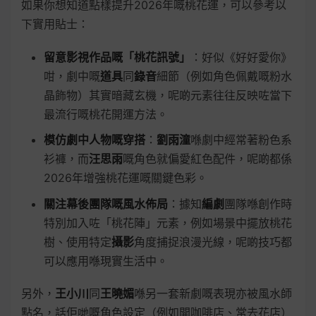
如果你想知道點樣提升2026年嘅桃花運，可以參考以
下實用貼士：
留意影視作品嘅「桃花訊號」
：好似《好好愛你》
咁，劇中嘅
道具
同
錄音
細節（例如角色佩戴嘅粉水
晶飾物）其實暗藏玄機，呢啲元素往往反映咗當下
最流行嘅桃花開運方法。
模仿劇中人物嘅穿搭
：
劉雨潼
喺劇中經常著粉色系
衫褲，而
汪思雨
嘅角色就偏愛紅色配件，呢啲都係
2026年增強桃花運嘅關鍵色彩。
關注幕後團隊嘅風水佈局
：據知
編劇
團隊喺創作時
特別加入咗「桃花陣」元素，例如場景中擺放桃花
樹、使用特定
攝影
角度捕捉浪漫光線，呢啲技巧都
可以應用喺現實生活中。
另外，
王小川
同
王曉媚
喺另一套新劇嘅表現亦被風水師
點名，話佢哋嘅角色設定（例如開咖啡店、常去花店）