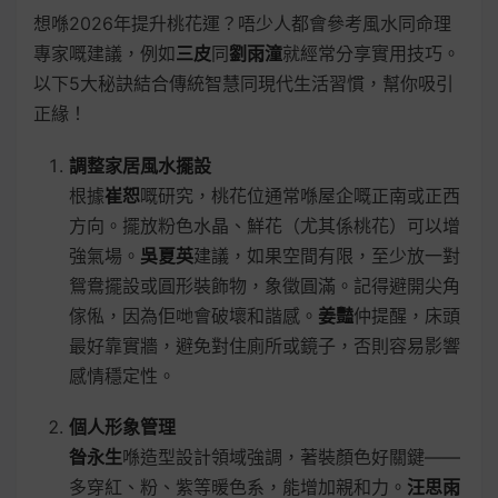
想喺2026年提升桃花運？唔少人都會參考風水同命理
專家嘅建議，例如
三皮
同
劉雨潼
就經常分享實用技巧。
以下5大秘訣結合傳統智慧同現代生活習慣，幫你吸引
正緣！
調整家居風水擺設
根據
崔恕
嘅研究，桃花位通常喺屋企嘅正南或正西
方向。擺放粉色水晶、鮮花（尤其係桃花）可以增
強氣場。
吳夏英
建議，如果空間有限，至少放一對
鴛鴦擺設或圓形裝飾物，象徵圓滿。記得避開尖角
傢俬，因為佢哋會破壞和諧感。
姜豔
仲提醒，床頭
最好靠實牆，避免對住廁所或鏡子，否則容易影響
感情穩定性。
個人形象管理
昝永生
喺造型設計領域強調，著裝顏色好關鍵——
多穿紅、粉、紫等暖色系，能增加親和力。
汪思雨