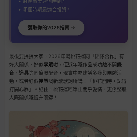
• 財運事業運何時到?
• 哪個時期最適合投資?
獲取你的2026指南 →
最後要提提大家，2026年嘅桃花運同「團隊合作」有
好大關係，好似
李斌
咁，佢近年嘅作品成功離不開
錄
音
、
道具
等同僚嘅配合，現實中亦建議多參與團體活
動，或者好似
崔恕
嘅新歌歌詞所講：「桃花開時，記得
打開心扉」。記住，桃花運唔單止關乎愛情，更係整體
人際關係嘅提升關鍵！