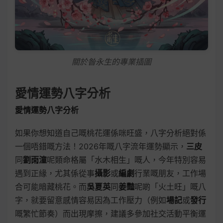
關於昝永生的專業插圖
愛情運勢八字分析
愛情運勢八字分析
如果你想知道自己嘅桃花運係咪旺盛，八字分析絕對係
一個唔錯嘅方法！2026年嘅八字流年運勢顯示，
三皮
同
劉雨潼
呢類命格屬「水木相生」嘅人，今年特別容易
遇到正緣，尤其係從事
攝影
或
編劇
行業嘅朋友，工作場
合可能暗藏桃花。而
吳夏英
同
姜豔
呢啲「火土旺」嘅八
字，就要留意感情容易因為工作壓力（例如
場記
或
發行
嘅繁忙節奏）而出現摩擦，建議多參加社交活動平衡運