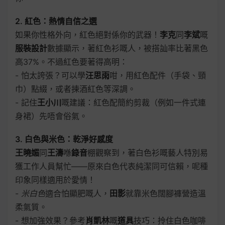
2. 紅色：熱情自信之選
如果你性格外向，紅色絕對係你的武器！
李克
同
李斌
嘅
服裝設計
數據顯示，著紅色衫嘅人，被搭訕率比著黑色
高37%。不過紅色要著得高明：
- 怕太誇張？可以學
汪思雨
咁，用紅色配件（手袋、頸
巾）點綴，或者揀酒紅色等深調。
- 記住
王小川
嘅建議：紅色配簡約剪裁（例如一件式連
身裙）先唔會俗氣。
3. 白色與米色：乾淨好感度
王曉媚
同
王濤
喺
錄音
棚觀察到，著白色衫嘅藝人特別易
獲工作人員幫忙——原來白色代表純潔同可信賴，呢種
印象同樣適用於愛情！
-
米白色
適合怕顯肥嘅人，
田影
就靠米色闊腳褲營造溫
柔氣質。
- 想加強效果？參考
肖凱林
嘅
道具
技巧：拎住白色咖啡