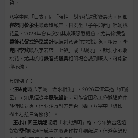
勢。
八字中嘅「日支」同「時柱」對桃花運影響最大。例如
崔恕
同
昝永生
嘅命盤顯示，日支坐「子午卯酉」呢啲桃
花星，2026年會有突如其來嘅戀愛機會，尤其係通過
幕後花絮
或
造型設計
呢類創意合作認識對象。相反，
李
克
同
李斌
嘅八字若帶「七殺」或「劫財」，就要小心爛
桃花，尤其係喺
錄音
或
道具
相關場合識到嘅人，可能動
機不純。
具體例子：
-
汪思雨
嘅八字屬「金水相生」，2026年流年遇「紅鸞
星」，如果佢從事
服裝設計
，可能會因為工作邂逅條件
極佳嘅對象，但要注意對方是否已婚（八字中「偏印」
過重易惹三角關係）。
-
王小川
同
王曉媚
呢類「木火通明」格，今年適合透過
好好愛你
呢類情感主題嘅合作提升姻緣運，但避免過度