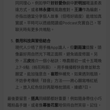
同同理心。例如學吓
好好愛你
劇中
於明加
嘅溫柔表
達方式，或者
林永健
嘅風趣應對。
王濤
作為編劇，
亦指出適當分享個人故事（但唔好過度）能增加真
實感。平時可以透過閱讀或Podcast充實自己，等
聊天時有更多共鳴點。
善用科技與習俗結合
現代人少唔了用手機App識人，但
劉雨潼
提醒，頭
像最好用自然光下嘅正面照，避免過度修圖。另
外，
三皮
推介一個小秘訣：喺農曆初一或十五嘅晚
上7-9點（桃花時辰），用手機播輕快音樂並默念
願望，能加強意念。
崔恕
仲補充，如果遇到瓶頸，
不妨參考傳統「錄音」方法——將心願寫喺紅紙
上，放入紅色信封再壓喺枕頭底，連續7日。
最後要留意，
道具
同細節都好重要！例如隨身帶住小巧
嘅粉晶手鏈，或者像
幕後花絮
咁保持自然笑容。記住，