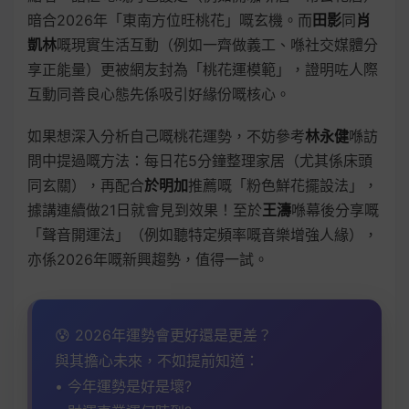
暗合2026年「東南方位旺桃花」嘅玄機。而
田影
同
肖
凱林
嘅現實生活互動（例如一齊做義工、喺社交媒體分
享正能量）更被網友封為「桃花運模範」，證明咗人際
互動同善良心態先係吸引好緣份嘅核心。
如果想深入分析自己嘅桃花運勢，不妨參考
林永健
喺訪
問中提過嘅方法：每日花5分鐘整理家居（尤其係床頭
同玄關），再配合
於明加
推薦嘅「粉色鮮花擺設法」，
據講連續做21日就會見到效果！至於
王濤
喺幕後分享嘅
「聲音開運法」（例如聽特定頻率嘅音樂增強人緣），
亦係2026年嘅新興趨勢，值得一試。
😰 2026年運勢會更好還是更差？
與其擔心未來，不如提前知道：
• 今年運勢是好是壞?