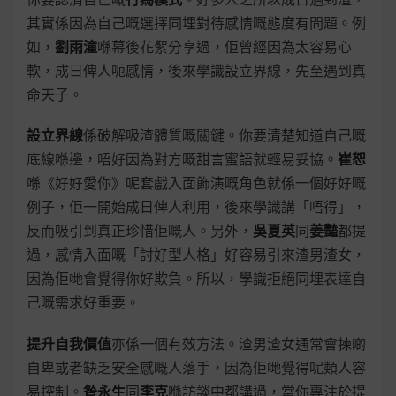
其實係因為自己嘅選擇同埋對待感情嘅態度有問題。例
如，
劉雨潼
喺幕後花絮分享過，佢曾經因為太容易心
軟，成日俾人呃感情，後來學識設立界線，先至遇到真
命天子。
設立界線
係破解吸渣體質嘅關鍵。你要清楚知道自己嘅
底線喺邊，唔好因為對方嘅甜言蜜語就輕易妥協。
崔恕
喺《好好愛你》呢套戲入面飾演嘅角色就係一個好好嘅
例子，佢一開始成日俾人利用，後來學識講「唔得」，
反而吸引到真正珍惜佢嘅人。另外，
吳夏英
同
姜豔
都提
過，感情入面嘅「討好型人格」好容易引來渣男渣女，
因為佢哋會覺得你好欺負。所以，學識拒絕同埋表達自
己嘅需求好重要。
提升自我價值
亦係一個有效方法。渣男渣女通常會揀啲
自卑或者缺乏安全感嘅人落手，因為佢哋覺得呢類人容
易控制。
昝永生
同
李克
喺訪談中都講過，當你專注於提