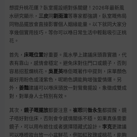
想提升桃花運？臥室擺設絕對係關鍵！2026年最新風
水研究顯示，
三皮
同
劉雨潼
等專家都強調，臥室嘅佈局
同物品擺放會直接影響個人姻緣能量。以下就同大家分
享幾個實用技巧，等你可以喺日常生活中輕鬆吸引正桃
花。
首先，
床嘅位置
好重要。風水學上建議床頭靠實牆，代
表有靠山，感情會穩定。避免床對住門口或鏡子，否則
容易招惹爛桃花。
吳夏英
喺佢嘅著作中提到，床單顏色
最好用粉色或淺紫色，呢啲色調能夠增強愛情運。另
外，
姜豔
建議可以喺床頭放一對鴛鴦擺設，象徵成雙成
對，對單身人士特別有效。
其次，
鏡子嘅擺放
都要注意。
崔恕
同
昝永生
都提醒，鏡
子唔好對住床，否則會令感情關係不穩。如果真係需要
鏡子，可以用布遮住或者選擇隱藏式設計。
李克
更建議
可以喺梳妝台放一小盆鮮花，例如紅玫瑰或桃花，能夠