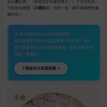
似
三皮
話齋：「著得自在先最有魅力！」下次出街前，
不妨對住鏡頭（或
場記
板）自拍一張，睇吓邊種顏色最
襯你啦！
🌟 為什麼超過1000位網友都說準？
這位香港玄學家從討論區累積千則好評，現在
提供更專業的8000字命書服務。重點是有退款
保證，零風險！
了解為何大家都推薦 →