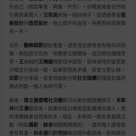
升自己（例如事業、興趣、外形），你嘅氣場會自然吸
引高質素嘅人。
汪思雨
就係一個好例子，佢透過學習
服
裝設計
同
造型設計
，唔止提升咗自信，仲遇到咗而家嘅
另一半。
另外，
觀察細節
都好重要。渣男渣女通常會有啲共同特
徵，例如忽冷忽熱、唔願意公開關係、成日問你攞錢等
等。
王小川
同
王曉媚
喺節目中提到，佢哋會特別留意對
方嘅言行係咪一致，如果發現有矛盾，就會立即止蝕。
田影
亦分享過，佢會透過對方嘅
社交媒體
同埋朋友嘅評
價去判斷一個人係咪可靠。
最後，
建立健康嘅社交圈
都可以幫你避開爛桃花。
肖凱
林
同
王濤
都認為，如果你成日喺啲混亂嘅場合識人，遇
到渣嘅機會自然高好多。相反，多參與一啲有意義嘅活
動（例如
攝影
、
錄音
相關嘅興趣班），識到嘅人通常都
更有質素。
林永健
同
於明加
喺訪問中都提過，佢哋嘅另