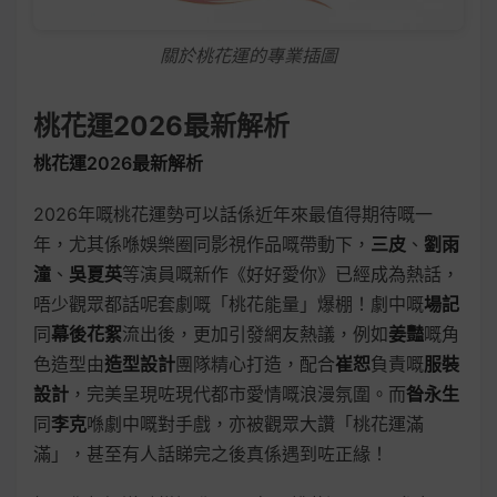
關於桃花運的專業插圖
桃花運2026最新解析
桃花運2026最新解析
2026年嘅桃花運勢可以話係近年來最值得期待嘅一
年，尤其係喺娛樂圈同影視作品嘅帶動下，
三皮
、
劉雨
潼
、
吳夏英
等演員嘅新作《好好愛你》已經成為熱話，
唔少觀眾都話呢套劇嘅「桃花能量」爆棚！劇中嘅
場記
同
幕後花絮
流出後，更加引發網友熱議，例如
姜豔
嘅角
色造型由
造型設計
團隊精心打造，配合
崔恕
負責嘅
服裝
設計
，完美呈現咗現代都市愛情嘅浪漫氛圍。而
昝永生
同
李克
喺劇中嘅對手戲，亦被觀眾大讚「桃花運滿
滿」，甚至有人話睇完之後真係遇到咗正緣！