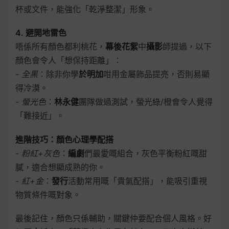
杯或文件，能強化「乾淨整潔」形象。
4. 避開地雷色
唔係所有顏色都利桃花，
幕後花絮
中
攝影
師提過，以下
顏色會令人「想保持距離」：
-
全黑
：除非你學
於明加
咁用金屬飾品提亮，否則易顯
得冷漠。
-
螢光色
：
林永健
團隊做過測試，螢光綠/橙會令人覺得
「難接近」。
進階技巧：顏色心理學配搭
-
粉紅+灰色
：
編劇
們最愛嘅組合，灰色平衡粉紅嘅甜
膩，適合想顯成熟的你。
-
紅+金
：
發行
活動常用嘅「貴氣配搭」，能吸引重視
物質條件嘅對象。
最後記住，顏色只係輔助，關鍵仲要配合個人風格。好