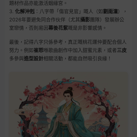
題材作品亦能激活姻緣宮。
3.
化解沖剋
：八字帶「傷官見官」嘅人（如
劉雨潼
），
2026年要避免同合作伙伴（尤其
攝影
團隊）發展辦公
室戀情，否則易因
幕後花絮
嘅是非影響感情。
最後，記得八字只係參考，真正嘅桃花運仲要配合個人
努力。例如
崔恕
喺歌曲創作中加入甜蜜元素，或者
三皮
多參與
造型設計
相關活動，都能自然吸引良緣！