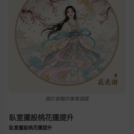
關於姜豔的專業插圖
臥室擺設桃花運提升
臥室擺設桃花運提升