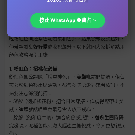
想喺2026年提升
桃花運
？著衫顏色絕對係關鍵！唔少
造型設計
專家都話，顏色唔單止影響第一印象，仲會直
按此 WhatsApp 免費占卜
接影響異性對你嘅好感度。好似
三皮
同
劉雨潼
喺幕後花
絮分享過，佢哋為演員
吳夏英
設計
桃花造型
時，特別揀
咗粉紅色同淺紫色呢類柔和色系，結果觀眾反應超好，
仲帶挈劇集
好好愛你
收視飆升。以下就同大家拆解點用
顏色攻略吸引正緣！
1. 粉紅色：招桃花必備
粉紅色係公認嘅「脫單神色」，
姜豔
喺訪問提過，佢每
次著粉紅色衫出席活動，都會多咗唔少追求者私訊。不
過要注意深淺配搭：
-
淺粉
（例如櫻花粉）適合日常穿搭，低調得嚟帶少女
感，
崔恕
就話呢種色最易令人放下戒心。
-
桃粉
（飽和度高啲）適合約會或派對，
昝永生
團隊研
究發現，呢種色能刺激大腦產生愉悅感，令人更想親近
你。