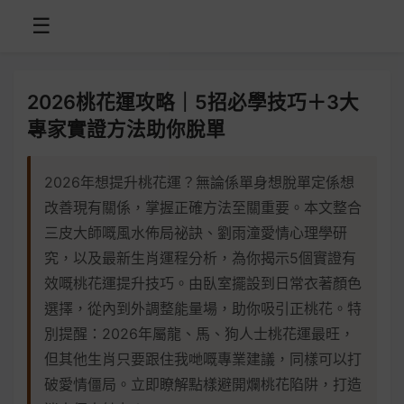
☰
2026桃花運攻略｜5招必學技巧＋3大
專家實證方法助你脫單
2026年想提升桃花運？無論係單身想脫單定係想
改善現有關係，掌握正確方法至關重要。本文整合
三皮大師嘅風水佈局祕訣、劉雨潼愛情心理學研
究，以及最新生肖運程分析，為你揭示5個實證有
效嘅桃花運提升技巧。由臥室擺設到日常衣著顏色
選擇，從內到外調整能量場，助你吸引正桃花。特
別提醒：2026年屬龍、馬、狗人士桃花運最旺，
但其他生肖只要跟住我哋嘅專業建議，同樣可以打
破愛情僵局。立即瞭解點樣避開爛桃花陷阱，打造