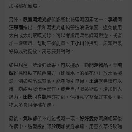
加強桃花氣場。
另外，
臥室嘅燈光
都係影響桃花運嘅因素之一。
李斌
同
汪思雨
指出，柔和嘅燈光能夠營造浪漫氛圍，避免使用
太白或太刺眼嘅光線。可以考慮用暖色調嘅燈泡，或者
加一盞鹽燈，幫助平衡能量。
王小川
仲提到，床頭燈最
好係成對擺放，寓意雙雙對對。
如果想進一步增強效果，可以擺放一啲
開運物品
。
王曉
媚
推薦喺臥室嘅西南方（即風水上的桃花位）放水晶擺
設，例如粉晶或紫晶，能夠吸引良緣。
王濤
就建議可以
掛一啲甜蜜嘅情侶畫作，或者自己嘅藝術照，增加個人
魅力。
田影
同
肖凱林
亦提到，保持臥室整潔好重要，雜
物太多會阻礙桃花運。
最後，
氣味
都係不可忽視嘅一環。
好好愛你
嘅劇組幕後
花絮中，造型設計師
於明加
就分享過，用薰衣草或玫瑰