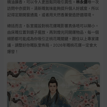
精油擴香，可以令人更放鬆同吸引異性。
林永健
喺一次
訪問中亦提到，清新嘅氣味能夠提升個人好感度，所以
記得定期開窗通風，或者用天然香薰營造舒適環境。
總括而言，臥室擺設對桃花運嘅影響真係唔可以睇小。
由床嘅位置到鏡子擺放，再到燈光同開運物品，每一個
細節都可能成為你吸引正桃花嘅關鍵。跟住以上專家建
議，調整好你嘅臥室佈局，2026年嘅桃花運一定會大
爆發！