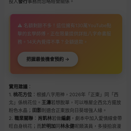
投入
發行
事務而忽略經營關係。
⚠️ 名額剩餘不多！這位擁有130萬YouTube點
擊的玄學師傅，正在限量提供詳批八字命書服
務。14天內覺得不準？全額退款。
把握最後機會預約 →
實用建議
：
1.
桃花方位
：根據八字用神，2026年「正東」同「西
北」係桃花位。
王濤
若想脫單，可以喺屋企西北方擺放
粉色水晶；
田影
則適合正東放向日葵增強人緣。
2.
職業關聯
：
肖凱林
若做
編劇
，劇本中加入愛情線會帶
旺自身桃花；而
於明加
同
林永健
呢類演員，多接拍浪漫