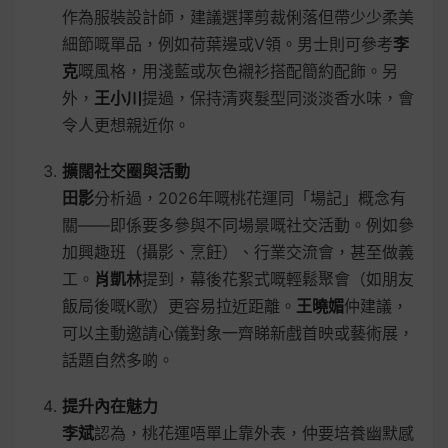
作為服裝設計師，建議選擇剪裁俐落但帶少少柔美
細節嘅單品，例如荷葉邊或V領。男士則可參考
李
克
嘅風格，用淺藍或灰色襯衫搭配簡約配飾。另
外，
王小川
提過，保持清爽髮型同淡淡香水味，會
令人更想親近你。
擴闊社交圈與活動
田影
分析過，2026年嘅桃花運同「場記」概念有
關——即係要多參與不同場景嘅社交活動。例如參
加興趣班（攝影、烹飪）、行業交流會，甚至做義
工。
肖凱林
提到，幕後花絮式嘅輕鬆聚會（如朋友
飯局後嘅K歌）更容易拉近距離。
王曉媚
仲建議，
可以主動邀請心儀對象一齊睇新戲首映或藝術展，
話題自然多啲。
提升內在魅力
李斌
認為，桃花運唔單止靠外表，仲要培養幽默感