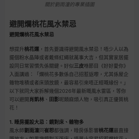
關於劉雨潼的專業插圖
避開爛桃花風水禁忌
避開爛桃花風水禁忌
想提升
桃花運
，首先要識得避開風水禁忌！唔少人以為
擺個粉水晶陣或者戴條紅繩就萬事大吉，但其實家居擺
設同日常習慣先係關鍵。好似
三皮
喺節目《好好愛你》
入面講過：「爛桃花多數係自己招惹返嚟，尤其係屋企
雜物堆積或者床頭放鏡，最容易引來唔正經嘅緣份。」
以下就同大家拆解幾個2026年最新嘅風水雷區，等你
可以避開
肖凱林
、
田影
呢類麻煩人物，吸引真正優質桃
花！
1. 睡房擺設大忌：鏡對床、雜物多
風水師
劉雨潼
同
崔恕
都強調，睡房係影響
桃花運
最直接
嘅地方。如果塊鏡對正張床，唔單止容易招惹爛桃花，