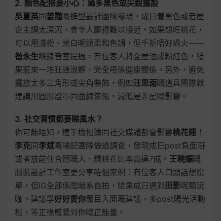
2. 顏色配搭要小心：過多黑色或尖銳擺設
吳夏英
同
姜豔
嘅造型設計團隊發現，成日着黑色或者屋
企主調太深沉，會令人顯得難以接近。如果想旺桃花，
可以用淺粉、米白呢類柔和色調，但千祈唔好過火——
昝永生
喺錄音室提過，有位客人將全屋油成粉紅色，結
果惹來一堆狂蜂浪蝶，完全唔係健康關係。另外，避免
擺放太多三角形或尖角裝飾，例如
汪思雨
嘅道具團隊就
建議用圓形燈罩同曲線傢俬，減低是非星嘅影響。
3. 社交習慣都要睇風水？
你可能唔知，連手機相簿同社交媒體都會影響
桃花運
！
李克
同
李斌
嘅場記團隊做過調查，發現成日post負面嘢
或者放前任合照嘅人，爛桃花比率高達7成。
王曉媚
嘅
服裝設計工作室更分享咗個案例：有位客人口頭話想脫
單，但IG全部係陰暗系自拍，結果成日遇到
田影
呢類玩
咖。建議學
好好愛你
節目入面嘅建議，多post陽光活動
相，等正緣感覺到你嘅正能量。