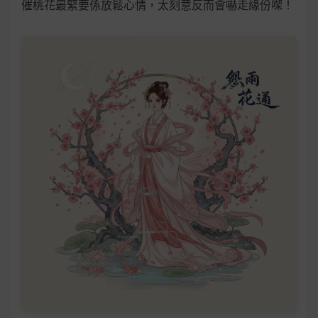
催桃花最緊要係放鬆心情，太刻意反而會嚇走緣份㗎！