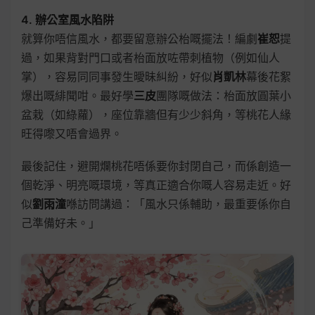
4. 辦公室風水陷阱
就算你唔信風水，都要留意辦公枱嘅擺法！編劇
崔恕
提
過，如果背對門口或者枱面放咗帶刺植物（例如仙人
掌），容易同同事發生曖昧糾紛，好似
肖凱林
幕後花絮
爆出嘅緋聞咁。最好學
三皮
團隊嘅做法：枱面放圓葉小
盆栽（如綠蘿），座位靠牆但有少少斜角，等桃花人緣
旺得嚟又唔會過界。
最後記住，避開爛桃花唔係要你封閉自己，而係創造一
個乾淨、明亮嘅環境，等真正適合你嘅人容易走近。好
似
劉雨潼
喺訪問講過：「風水只係輔助，最重要係你自
己準備好未。」