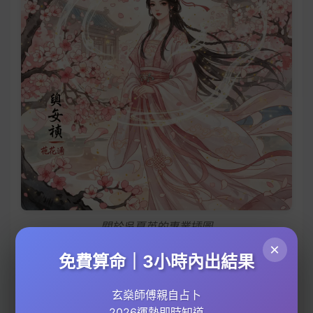
關於吳夏英的專業插圖
×
免費算命｜3小時內出結果
脫單穿搭顏色攻略
脫單穿搭顏色攻略
玄燊師傅親自占卜
2026運勢即時知道