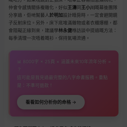
仲會令感情關係複雜化，好似
王濤
同
王小川
嘅幕後團隊
分享過，佢哋幫藝人
於明加
設計睡房時，一定會避開鏡
子反射床位。另外，床下底堆滿雜物或者衣櫃爆棚，都
會阻礙正緣到來，建議學
林永健
喺訪談中提過嘅方法：
每季清理一次唔着嘅衫，保持氣場流通。
📊 8000字 × 25頁 × 涵蓋未來10年流年分析 =
？
這可能是我見過最完整的八字命書服務。重點
是：不準可退款！
看看如何分析你的命格 →