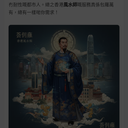
冇耐性嘅都市人。總之香港
風水師
嘅服務真係包羅萬
有，總有一樣啱你需求！