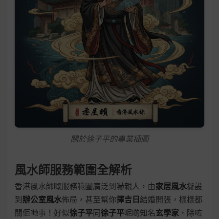
關於徐子平的專業插圖
風水師服務範圍全解析
香港風水師嘅服務範圍廣泛到嚇親人，由
家居風水
擺設
到
辦公室風水
佈局，甚至幫你
擇吉日
結婚開張，樣樣都
關佢哋事！好似
徐子平
同
徐子平
呢啲知名
玄學家
，除咗