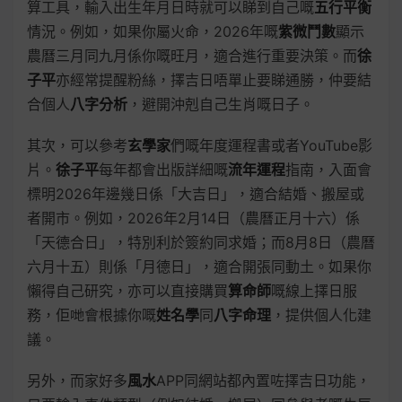
算工具，輸入出生年月日時就可以睇到自己嘅
五行平衡
情況。例如，如果你屬火命，2026年嘅
紫微鬥數
顯示
農曆三月同九月係你嘅旺月，適合進行重要決策。而
徐
子平
亦經常提醒粉絲，擇吉日唔單止要睇通勝，仲要結
合個人
八字分析
，避開沖剋自己生肖嘅日子。
其次，可以參考
玄學家
們嘅年度運程書或者YouTube影
片。
徐子平
每年都會出版詳細嘅
流年運程
指南，入面會
標明2026年邊幾日係「大吉日」，適合結婚、搬屋或
者開市。例如，2026年2月14日（農曆正月十六）係
「天德合日」，特別利於簽約同求婚；而8月8日（農曆
六月十五）則係「月德日」，適合開張同動土。如果你
懶得自己研究，亦可以直接購買
算命師
嘅線上擇日服
務，佢哋會根據你嘅
姓名學
同
八字命理
，提供個人化建
議。
另外，而家好多
風水
APP同網站都內置咗擇吉日功能，