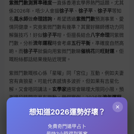
紫微鬥數測算準確度
一直係香港玄學界熱門話題，尤其
係2026年，唔少人會搵
徐子平
、
徐子平
、
徐子平
等知
名
風水師
做
命理諮詢
，希望透過
紫微鬥數
預測事業、愛
情同健康。究竟紫微鬥數有幾準？其實好睇師傅功力同
解盤技巧！好似
徐子平
咁，佢擅長結合
八字命理
同紫微
鬥數，分析
流年運程
時會考慮
五行平衡
，準確度自然高
啲。而
徐子平
就偏向用紫微鬥數睇
催桃花
同
旺財運
，佢
嘅粉絲都話結果幾貼近現實。
紫微鬥數嘅核心係「星曜」同「宮位」互動，例如夫妻
宮有貪狼星，可能代表感情多波折，但如果有吉星化
解，又會唔同講法。
玄學家
通常會睇埋大限同小限，預
測邊段時間容易有變動。舉個實例：2026年
流年運程
顯示，屬虎嘅人可能因為紫微化科入命宮，事業有突
×
想知道2026運勢好壞？
破，但都要配合
風水佈局
（例如辦公室擺放
五行
屬木嘅
植物）先能事半功倍。不過要留意，紫微鬥數唔係宿命
免費奇門遁甲占卜
論，
改運
關鍵在於點樣運用資訊——例如知道邊年容易
最快3小時得到答案