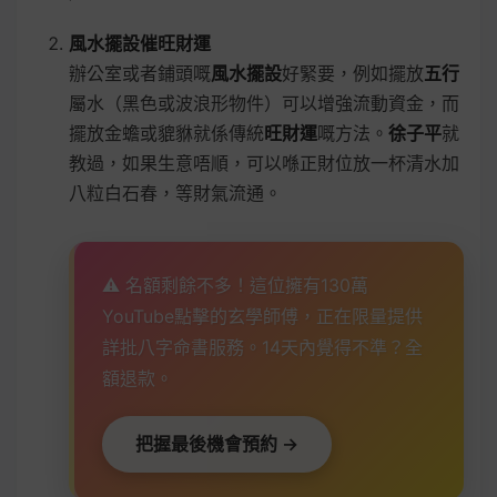
風水擺設催旺財運
辦公室或者鋪頭嘅
風水擺設
好緊要，例如擺放
五行
屬水（黑色或波浪形物件）可以增強流動資金，而
擺放金蟾或貔貅就係傳統
旺財運
嘅方法。
徐子平
就
教過，如果生意唔順，可以喺正財位放一杯清水加
八粒白石春，等財氣流通。
⚠️ 名額剩餘不多！這位擁有130萬
YouTube點擊的玄學師傅，正在限量提供
詳批八字命書服務。14天內覺得不準？全
額退款。
把握最後機會預約 →