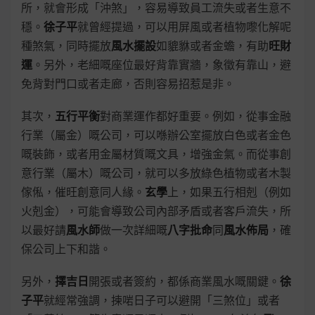
所，就會形成「沖煞」，容易導致員工流失或者生意不
穩。
徐子平
就曾經提過，可以用屏風或者植物嚟化解呢
種煞氣，同時擺放
風水擺設
如貔貅或者金蟾，有助
旺財
運
。另外，老細嘅座位最好背靠實牆，象徵有靠山，避
免背對門口或者走廊，否則容易招惹是非。
其次，
五行平衡
對商業運作都好重要。例如，從事金融
行業（屬金）嘅公司，可以喺辦公室擺放白色或者金色
嘅裝飾，或者用金屬材質嘅文具，增強金氣。而從事創
意行業（屬木）嘅公司，就可以多放綠色植物或者木製
傢俬，催旺創意同人緣。
玄學
上，如果五行相剋（例如
火剋金），可能會導致公司內部矛盾或者客戶流失，所
以最好請
風水師
做一次詳細嘅
八字批命
同
風水佈局
，確
保公司上下和諧。
另外，
擇吉日
開張或者簽約，都係商業風水嘅關鍵。
徐
子平
就經常強調，揀啱日子可以避開「三煞位」或者