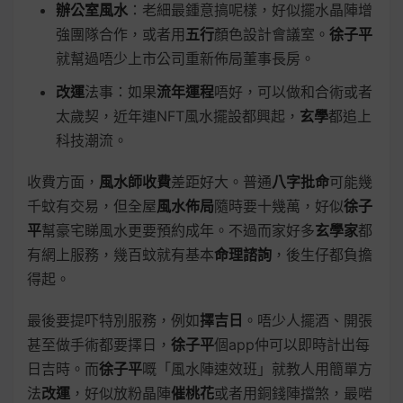
辦公室風水
：老細最鍾意搞呢樣，好似擺水晶陣增
強團隊合作，或者用
五行
顏色設計會議室。
徐子平
就幫過唔少上市公司重新佈局董事長房。
改運
法事：如果
流年運程
唔好，可以做和合術或者
太歲契，近年連NFT風水擺設都興起，
玄學
都追上
科技潮流。
收費方面，
風水師收費
差距好大。普通
八字批命
可能幾
千蚊有交易，但全屋
風水佈局
隨時要十幾萬，好似
徐子
平
幫豪宅睇風水更要預約成年。不過而家好多
玄學家
都
有網上服務，幾百蚊就有基本
命理諮詢
，後生仔都負擔
得起。
最後要提吓特別服務，例如
擇吉日
。唔少人擺酒、開張
甚至做手術都要擇日，
徐子平
個app仲可以即時計出每
日吉時。而
徐子平
嘅「風水陣速效班」就教人用簡單方
法
改運
，好似放粉晶陣
催桃花
或者用銅錢陣擋煞，最啱