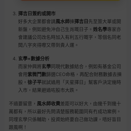
擇吉日簽約或開市
好多大企業都會請
風水師
揀
擇吉日
先至簽大單或開
新盤，例如避免沖自己生肖嘅日子。
姓名學
專家亦
會建議公司改名時加入有利五行嘅字，等個名同老
闆八字夾得嚟又帶到貴人運。
玄學+數據分析
而家仲興將
玄學
同現代數據結合，例如有基金公司
會用
紫微鬥數
篩選CEO命格，再配合財務數據去揀
股。
徐子平
就試過用「天星擇日」幫客戶決定幾時
入市，結果避過咗股市大跌。
不過要留意，
風水師收費
差距可以好大，由幾千到幾十
萬都有，所以最好先問清楚服務範圍同有冇成功案例。
同埋玄學只係輔助，投資始終要自己做功課，唔好盲目
跟風啊！