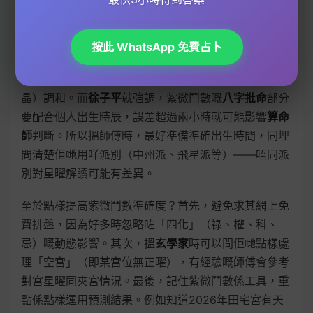
破財，就可以提前做
擇吉日
投資或避開高風險決定。
香港人最關心嘅
風水擺設
同紫微鬥數其實息息相關。例
按此 WhatsApp 免費占卜
如
徐子平
成日提，如果命盤顯示
家居風水
有沖剋，可以
用特定顏色（如
五行
缺火就用紅色）或者擺設（如水
晶）調和。而
徐子平
就強調，紫微鬥數嘅
八字批命
部分
要配合個人出生時辰，誤差超過兩小時就可能影響
算命
師
判斷。所以搵師傅時，最好準備準確出生時間，同埋
問清楚佢哋用咩派別（中州派、飛星派等）——唔同派
別對星曜解讀可能有差異。
至於點樣提高紫微鬥數準確度？首先，避免求其網上免
費排盤，因為好多時忽略咗「四化」（祿、權、科、
忌）嘅動態影響。其次，搵
玄學家
時可以問佢哋點樣處
理「空宮」（即某宮位無正曜），有經驗嘅師傅會參考
對宮星曜同夾宮情況。最後，記住紫微鬥數係工具，重
點係點樣運用預測結果。例如知道2026年田宅宮有天