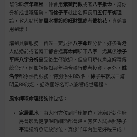
幫你睇
流年運程
，仲會用
紫微鬥數
或者
八字批命
，幫你
分析成世嘅運勢。而
徐子平
就出名擅長用
五行平衡
理
論，教人點樣擺
風水擺設
嚟
旺財運
或者
催桃花
，真係實
用到爆！
講到具體服務，首先一定要提
八字命理
分析。好多香港
人結婚前或者轉工都會搵
算命師
睇吓
八字
，尤其係
徐子
平
嘅
八字分析
最受後生仔歡迎，佢會用現代角度解釋傳
統命理，例如話你知邊年適合轉行或者投資。另外，
姓
名學
都係熱門服務，特別係生B改名，
徐子平
就成日幫
明星BB改名，話改個好名可以影響成世運程。
風水師
嘅
命理諮詢
仲包括：
家居風水
：由大門方位到睡床擺位，連廁所對住廚
房會影響健康呢啲細節都會睇。有客人試過照
徐子
平
建議將魚缸放財位，真係半年內生意好咗三成！