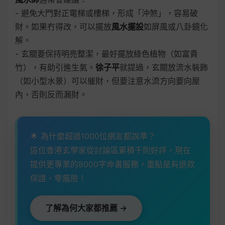
- 避免大門對正電梯或樓梯，形成「沖煞」，容易破
財。如果冇得改，可以擺放
風水擺設
如屏風或八卦鏡化
解。
- 玄關要保持明亮整潔，最好擺放綠色植物（如富貴
竹），有助引進生氣。
徐子平
就提過，玄關放流水裝飾
（如小型水景）可以催財，但要注意水流方向要向屋
內，否則反而漏財。
🌟 為什麼超過1000位網友都說準？
這位香港玄學家從討論區累積千則好評，現在
提供更專業的8000字命書服務。重點是有退款
保證，零風險！
了解為何大家都推薦 →