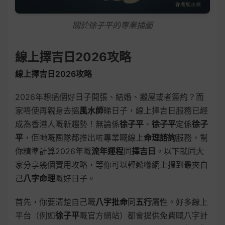
關於徐子平的專業插圖
線上擇吉日2026攻略
線上擇吉日2026攻略
2026年想搵個好日子開張、結婚、搬屋或者簽約？而
家唔使再親身去搵
風水師
睇日子，線上擇吉日服務已經
成為香港人嘅新趨勢！無論係
徐子平
、
徐子平
定係
徐子
平
，佢哋嘅團隊都推出咗專業嘅線上
命理諮詢
服務，幫
你精準計算2026年嘅
流年運程
同
擇吉日
。以下就同大
家分享幾個實用攻略，等你可以輕鬆喺網上搵到最夾自
己
八字命理
嘅好日子。
首先，你要清楚自己嘅
八字批命
同
五行
屬性。好多線上
平台（例如
徐子平
嘅官方網站）都會提供免費嘅八字計