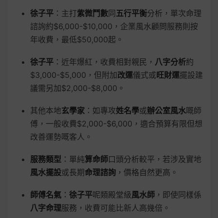
徐子平
：主打
紫微鬥數
同
五行平衡
分析，單次命理
諮詢約$6,000-$10,000，企業風水顧問服務則按
年收費，最低$50,000起。
徐子平
：近年爆紅，收費相對親民，
八字分析
約
$3,000-$5,000，但附加
改運
儀式或
旺財運
擺設建
議需另加$2,000-$8,000。
其他本地
玄學家
：如專攻
姓名學
或
辦公室風水
嘅師
傅，一般收費$2,000-$6,000，適合預算有限但想
改善運勢嘅客人。
服務類型
：單純
算命師
口頭分析較平，若涉及實地
風水擺設
或長期
命理諮詢
，價格自然更高。
師傅名氣
：
徐子平
呢類殿堂級
風水師
，即使同樣係
八字命理
服務，收費可能比新人高幾倍。