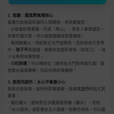
2. 客廳：藏風聚氣嘅核心
客廳代表家庭和諧同人際關係，佈局要留意：
- 沙發最好靠實牆，形成「靠山」，等家人事業穩定。
如果冇牆可靠，可以擺放矮櫃或屏風補救。
- 電視機屬火，唔好對正大門或睡床，否則容易引發爭
吵。
徐子平
曾建議，客廳多放圓形傢俬（如茶几），減
少尖角帶來嘅煞氣。
- 想
旺財運
？可以喺財位（通常係大門對角線位置）擺
放紫水晶或貔貅，但記住唔好堆雜物！
3. 廚房同廁所：水火平衡要小心
廚房代表財庫，廁所則影響健康，兩者嘅
五行
佈局尤其
重要：
- 爐灶屬火，避免對正水龍頭或雪櫃（屬水），否則
「水火相沖」會影響女主人健康。如果冇得改，可以擺