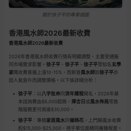
關於徐子平的專業插圖
香港風水師2026最新收費
香港風水師2026最新收費
2026年香港風水師收費行情有明顯調整，主要受通脹
同市場需求影響。
徐子平
、
徐子平
、
徐子平
等知名
玄學
家
嘅收費普遍上漲10-15%，而新晉
風水師
如
徐子平
亦
因人氣急升而調整價格。以下係詳細分析：
徐子平
：以
八字批命
同
流年運程
聞名，2026年基
本諮詢費由$8,000起跳，
擇吉日
或
風水佈局
等進
階服務更可高達$30,000。
徐子平
：專精
家居風水
同
催桃花
，上門睇風水收費
約$15,000-$25,000，視乎單位面積同複雜程度。