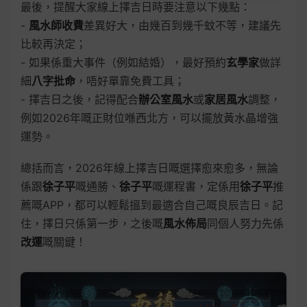
最後，提醒大家線上擇吉日時要注意以下幾點：
-
風水師收費
差異好大，由幾百到幾千蚊不等，建議先
比較再決定；
- 如果係重大事件（例如結婚），最好預約
玄學家
做詳
細
八字批命
，唔好單靠免費工具；
- 擇吉日之後，記得配合
辦公室風水
或
家居風水
調整，
例如2026年嘅正財位喺西北方，可以擺放黃水晶增強
運勢。
總括而言，2026年線上擇吉日嘅選擇愈來愈多，無論
係跟
徐子平
嘅通勝、
徐子平
嘅運程書，定係用
徐子平
推
薦嘅APP，都可以輕鬆搵到最適合自己嘅良辰吉日。記
住，擇日只係第一步，之後嘅
風水佈局
同個人努力先係
改運
嘅關鍵！