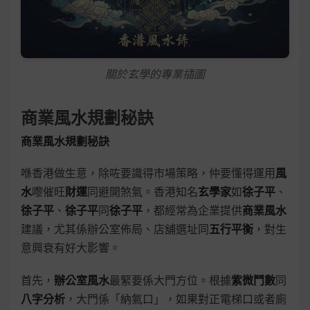
關於玄學的專業插圖
商業風水規劃秘訣
商業風水規劃秘訣
喺香港做生意，除咗要識得市場策略，仲要懂得運用
風
水
嚟催旺
財運
同避開煞氣。香港知名
玄學家
如
徐子平
、
徐子平
、
徐子平
同
徐子平
，都經常為企業提供
商業風水
建議，尤其係辦公室佈局、店舖選址同
五行平衡
，對生
意興衰有好大影響。
首先，
辦公室風水
最緊要係大門方位。根據
紫微鬥數
同
八字分析
，大門係「納氣口」，如果對正電梯口或者廁