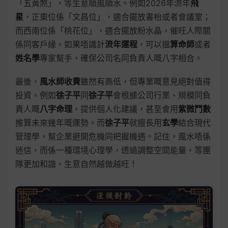
「五黃煞」，等生意順風順水。例如2026年流年
飛
星
，正東位係「文昌位」，適合擺放書枱或者會議室；
而西南位係「桃花位」，適合擺放粉水晶，催旺人際關
係同客戶緣。如果唔識計
流年運程
，可以搵
算命師
或者
姓名學
專家幫手，確保公司名同負責人嘅八字相合。
最後，
風水師收費
雖然有高低，但專業嘅意見絕對值得
投資。例如
徐子平
同
徐子平
會根據公司行業、規模同負
責人嘅
八字命理
，提供個人化建議，甚至會用
紫微鬥數
推算未來幾年嘅運勢。而
徐子平
就擅長用
玄學
結合現代
管理學，幫企業避開危機同把握機遇。記住，風水唔係
迷信，而係一種環境心理學，透過調整空間能量，等團
隊更加和諧，生意自然越做越旺！