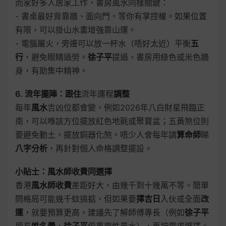
而家好多人居家工作，書房風水同樣關鍵：
- 書桌最好背靠牆、面向門，等你有掌控權。如果位置
有限，可以掛山水畫增強靠山運。
- 電腦屬火，旁邊可以放一杯水（唔好太近）平衡
五
行
，避免眼睛過勞。
徐子平
提過，書房用綠色或米色牆
身，有助集中精神。
6. 流年擺陣：跟住
流年運程
調整
每年
風水
吉凶位都會變，例如2026年八白財星飛臨正
南，可以喺該方位擺放紅色地氈或聚寶盆；五黃煞位則
要避免動土，擺放銅器化煞。唔少人會每年請
算命師
睇
八字分析
，再針對個人命格調整擺設。
小貼士：風水師收費同選擇
香港
風水師收費
差距好大，由幾千到十幾萬不等。簡單
問格局可能幾千蚊搞掂，但如果要
擇吉日
入伙或全面
改
運
，就要預算更高。建議先了解師傅專長（例如
徐子平