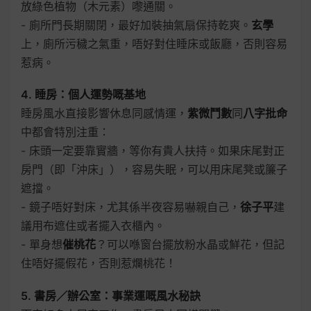
放綠色植物（木元素）嚟通關。
- 廁所門長期關閉，最好加裝抽氣扇保持乾爽。
玄學
上，廁所污穢之氣重，唔好對住睡床或飯廳，否則容易
惹病。
4. 睡房：個人運勢嘅基地
睡房風水直接影響休息同感情運，
紫微鬥數
同
八字批命
中都會特別注重：
- 床頭一定要靠實牆，等你有貴人扶持。如果床尾對正
房門（即「沖床」），容易失眠，可以用床尾凳或簾子
遮擋。
- 鏡子唔好對床，尤其係半夜容易嚇親自己，
徐子平
建
議用布遮住或者擺入衣櫃內。
- 單身想
催桃花
？可以喺窗台擺放粉水晶或鮮花，但記
住唔好擺假花，否則惹爛桃花！
5. 書房／辦公室：事業運嘅風水秘訣