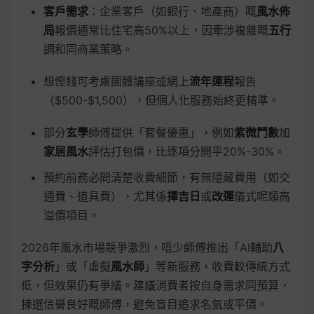
客戶需求
：企業客戶（如銀行、地產商）嘅
風水佈
局
報價通常比住宅高50%以上，因牽涉複雜嘅
五行
調和同商業策略。
想慳錢可考慮團體講座或網上
流年運程
報告
（$500-$1,500），但個人化服務始終更精準。
部分
玄學
師傅提供「套餐優惠」，例如
紫微鬥數
加
家居風水
評估打包價，比逐項分開平20%-30%。
預約前務必問清楚收費細節，有無隱藏費用（如交
通費、道具費），尤其係
擇吉日
或
改運
儀式呢類高
溢價項目。
2026年風水市場競爭激烈，唔少師傅推出「AI輔助
八
字分析
」或「虛擬
風水師
」等新服務，收費較傳統方式
低，但效果仍有爭議。建議消費者按自身需求同預算，
揀選信譽良好嘅師傅，避免盲目追求名氣或平價。