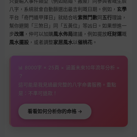
只要輸入事件類型（例如結婚、搬屋）同參與者嘅生辰
八字，系統就會自動篩選出最吉利嘅日期。例如，
玄學
平台「奇門遁甲擇日」就結合咗
紫微鬥數
同
五行
理論，
幫你避開「三煞日」同「五黃位」等凶日。如果想進一
步
改運
，仲可以加購
風水佈局
建議，例如擺放
旺財運
嘅
風水擺設
，或者調整
家居風水
以
催桃花
。
📊 8000字 × 25頁 × 涵蓋未來10年流年分析 =
？
這可能是我見過最完整的八字命書服務。重點
是：不準可退款！
看看如何分析你的命格 →