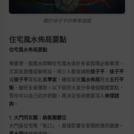
關於徐子平的專業插圖
住宅風水佈局要點
住宅風水佈局要點
喺香港，搵風水師睇住宅風水係好多家庭嘅必做事項，
尤其係買樓或裝修前，唔少人都會請教
徐子平
、
徐子平
或
徐子平
等知名
玄學家
，確保家居
風水佈局
符合
五行平
衡
，催旺全家運勢。以下就同大家分享幾個關鍵要點，
等你可以自己初步把關，再決定係咪需要深入
命理諮
詢
。
1. 大門同玄關：納氣關鍵位
大門係住宅嘅「氣口」，直接影響全家嘅財運同健康。
風水師
通常會建議：