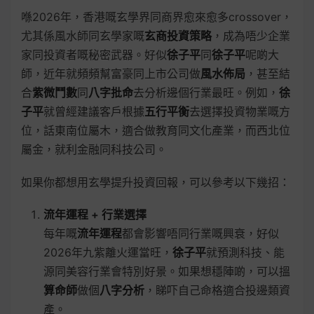
喺2026年，香港嘅玄學界同商界愈來愈多crossover，
尤其係風水師同玄學家嘅
玄商投資策略
，成為唔少企業
家同投資者嘅秘密武器。好似
徐子平
同
徐子平
呢啲大
師，近年就頻頻幫富豪同上市公司做
風水佈局
，甚至結
合
紫微鬥數
同
八字批命
去分析邊個行業最旺。例如，
徐
子平
就曾經建議客戶根據
五行平衡
去選擇投資物業嘅方
位，話東南位屬木，適合做教育同文化產業，而西北位
屬金，就利金融同科技公司。
如果你都想用玄學提升投資回報，可以參考以下幾招：
流年運程 + 行業選擇
每年嘅
流年運程
都會影響唔同行業嘅興衰，好似
2026年九紫離火運當旺，
徐子平
就預測科技、能
源同美容行業會特別好景。如果想穩陣啲，可以搵
算命師
做個
八字分析
，睇吓自己命格適合投邊類資
產。