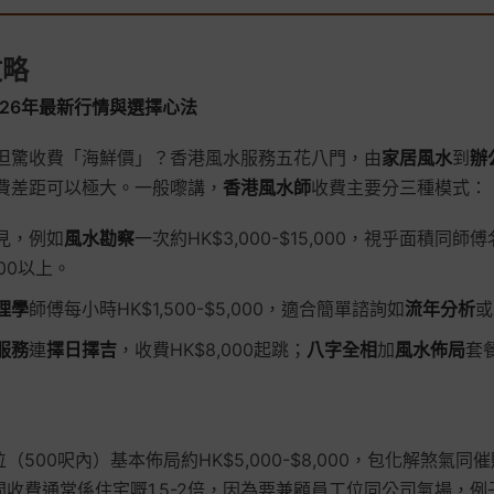
攻略
26年最新行情與選擇心法
但驚收費「海鮮價」？香港風水服務五花八門，由
家居風水
到
辦
費差距可以極大。一般嚟講，
香港風水師
收費主要分三種模式：
見，例如
風水勘察
一次約HK$3,000-$15,000，視乎面積同
000以上。
理學
師傅每小時HK$1,500-$5,000，適合簡單諮詢如
流年分析
或
服務
連
擇日擇吉
，收費HK$8,000起跳；
八字全相
加
風水佈局
套
（500呎內）基本佈局約HK$5,000-$8,000，包化解煞氣同
間收費通常係住宅嘅1.5-2倍，因為要兼顧員工位同公司氣場，