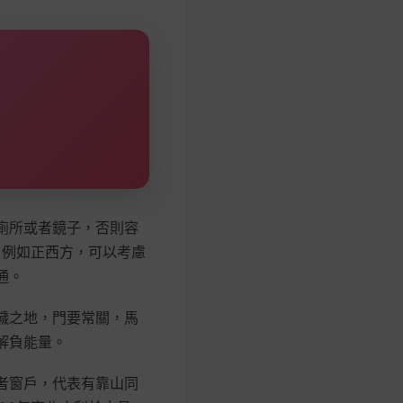
廁所或者鏡子，否則容
，例如正西方，可以考慮
通。
穢之地，門要常關，馬
解負能量。
者窗戶，代表有靠山同