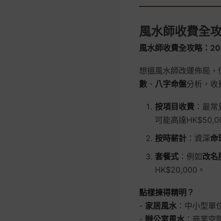
風水師收費全
風水師收費全攻略：20
想搵風水師改運佈局，
數
、
八字命盤
分析，收
按項目收費
：最常
可能高達HK$50,
按時薪計
：資深
命
套餐式
：例如
改名
HK$20,000。
點樣揀得精明？
-
家居風水
：中小型單位
-
辦公室風水
：商業空