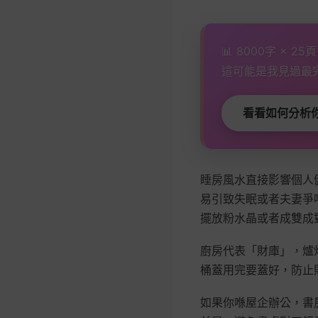
📊 8000字 × 2
這可能是我見過最
看看如何分析你
睡房風水直接影響個人
易引致失眠或者夫妻爭吵
擺放粉水晶或者成雙成
廚房代表「財庫」，爐
桶蓋用完要蓋好，防止
如果你喺屋企辦公，書