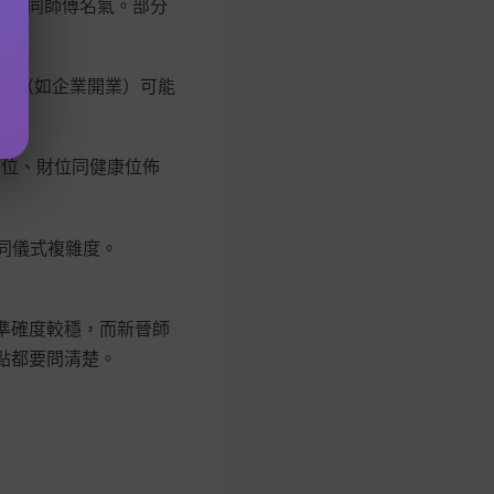
行配合同師傅名氣。部分
雜場合（如企業開業）可能
太歲位、財位同健康位佈
小同儀式複雜度。
準確度較穩，而新晉師
點都要問清楚。