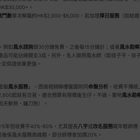
$30,000+。
微鬥數
單次解盤約HK$2,000-$6,000，若加埋
擇日服務
（如結婚
。
，例如
風水諮詢
頭30分鐘免費，之後每15分鐘計；或者
風水勘察
產品可能佔總開支3成。另外，名人御用風水師（如徐子平、徐
一定保證效果更強。
虛擬
風水服務
」，透過視頻睇樓盤圖則同
命盤分析
，收費平傳統上
2,800起就有交易，適合預算有限嘅後生仔。不過，實地
風水勘
如天斬煞、鐮刀煞）。
5年但收費平40%-60%，尤其擅長
八字
或
改名服務
嘅年輕師傅
前後係風水服務高峰期，部分師傅會加價20%。