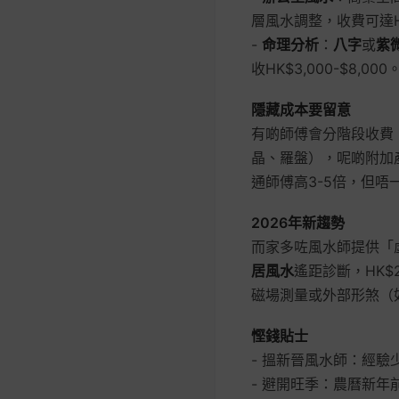
層風水調整，收費可達HK
-
命理分析
：
八字
或
紫
收HK$3,000-$8,000
隱藏成本要留意
有啲師傅會分階段收費
晶、羅盤），呢啲附加
通師傅高3-5倍，但唔
2026年新趨勢
而家多咗風水師提供「
居風水
遙距診斷，HK$
磁場測量或外部形煞（
慳錢貼士
- 搵新晉風水師：經驗少
- 避開旺季：農曆新年