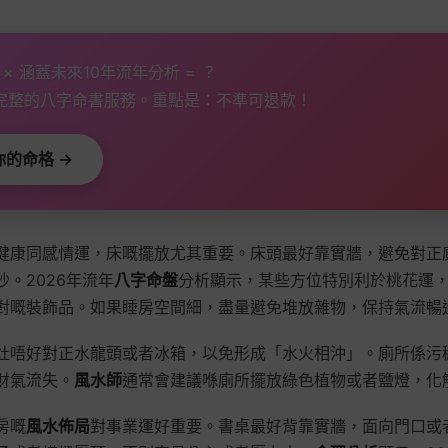
5頁 × 涵蓋未來10年流年分析 = ？
完整的八字命書服務。重點是：不準可退款！
的命格 →
健康同感情運，床嘅擺放尤其重要。床頭最好靠實牆，避免對正
。2026年流年
八字命盤
分析顯示，某些方位特別利於桃花運
對嘅裝飾品。如果睡房空間細，盡量避免堆放雜物，保持氣流暢
灶唔好對正水龍頭或者冰箱，以免形成「水火相沖」。廁所係污
財氣流失。
風水師
通常會建議喺廁所擺放綠色植物或者鹽燈，化
房嘅
風水佈局
對事業運好重要。書桌最好背靠實牆，面向門口或