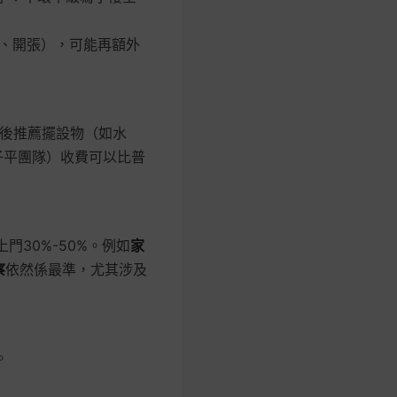
、開張），可能再額外
後推薦擺設物（如水
子平團隊）收費可以比普
門30%-50%。例如
家
察
依然係最準，尤其涉及
。