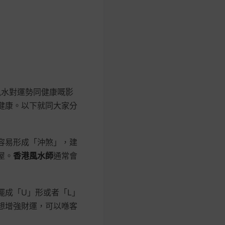
風水對運勢同健康嘅影
健康。以下就同大家分
容易形成「沖煞」，建
屋。
香港風水師
通常會
擺成「U」形或者「L」
想增強財運，可以喺客