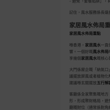
- 避免「套餐陷阱」
記住，風水服務係長遠
家居風水佈局
家居風水佈局重點
喺香港，
家居風水
一直
響。一個好嘅
風水佈局
享幾個
家居風水
嘅核心
大門係屋企嘅「納氣口
議擺放屏風或者植物化
建議喺玄關擺放
五行解
客廳係全家聚集嘅地方
形，形成聚財格局，避
廳嘅財位（通常係對角