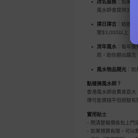
改名服務
：如果想轉
風水師會提供3-
擇日擇吉
：結婚、
需$3,000以上
流年風水
：每年運勢
局，助你避凶趨吉
風水物品開光
：如
點樣揀風水師？
香港風水師收費差距大
傅可能價錢平但經驗有
實用貼士
- 問清楚報價係包上門
- 如果預算有限，可