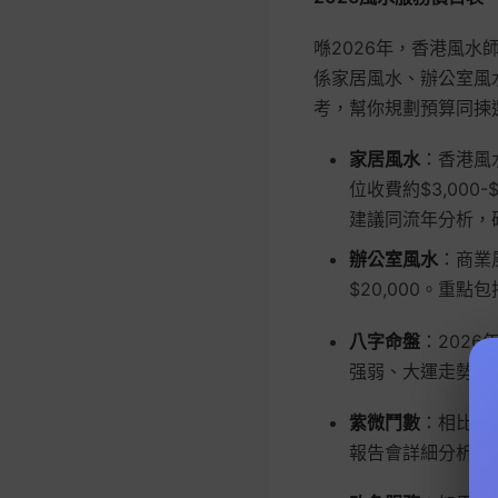
喺2026年，香港風
係家居風水、辦公室風
考，幫你規劃預算同揀
家居風水
：香港風
位收費約$3,000
建議同流年分析，
辦公室風水
：商業
$20,000。重
八字命盤
：2026
强弱、大運走勢同
紫微鬥數
：相比八字
報告會詳細分析命