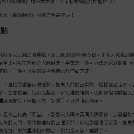
，有些風水師會推銷昂貴套餐，但未必每項服務都適合你。
投資，揀對師傅同服務先至最緊要！
重點
係好多家庭關注嘅重點，尤其係2026年嘅今日，更多人意識到
唔單止可以提升屋企人嘅財運、事業運，仲可以改善家庭關係同
重點，等你可以搵到最適合自己嘅佈局方式。
」，直接影響全家嘅運勢。如果大門對正電梯、樓梯或者走廊，
解。玄關位要保持明亮整潔，避免堆放雜物，否則會阻擋財氣入
讀
過嘅擺設，例如水晶、銅錢等，以增強正能量。
，風水上代表「明堂」，影響家人嘅事業同人際關係。沙發最好
免背對大門。電視機唔好對正睡房門，以免影響睡眠質素。如果
線位置）擺放
風水
招財物品，例如金元寶、貔貅等。