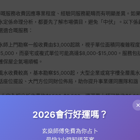
水師嘅服務收費因應專業程度、經驗同服務範疇而有明顯差異。如
水定係命理分析，都要先了解市場價目，避免「中伏」。以下係
選適合嘅服務：
水師上門勘察一般收費由$3,000起跳，視乎單位面積同複雜程度
-$5,000，而豪宅或複式單位可能高達$8,000-$15,000。服
確保屋企氣場順暢。
風水收費較高，基本勘察$5,000起，大型企業或寫字樓全層風
點包括座位擺設、大門方位同財位佈局，助你提升事業運同團隊和諧
年八字全相分析收費約$1,500-$3,500，資深風水師可能收$5,
流年吉凶，適合想深入了解自身運勢嘅人。
2026會行好運嗎？
，紫微鬥數更細膩，收費通常$2,000-$4,000，部分大師級風
宮、事業宮同夫妻宮，幫你把握人生關鍵期。
玄燊師傅免費為你占卜
最快3小時知道答案