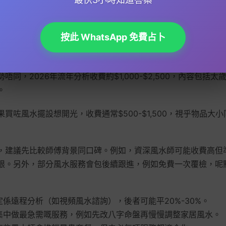
運，改名服務收費$1,800-$4,000不等，視乎筆畫數理、五
5個名畀你揀，並附贈命理分析。
按此 WhatsApp 免費占卜
開張或搬屋都要揀好日子，基本擇日收費$800-$2,000。複
，風水師會結合八字同通勝揀最旺時辰。
唔同，2026年流年分析收費約$1,000-$2,500，內容包括
。
果買咗風水擺設想開光，收費通常$500-$1,500，視乎物品大
，建議先比較師傅背景同口碑。例如，資深風水師可能收費高但
限。另外，部分風水服務會包後續跟進，例如免費一次覆檢，呢
定係遠程分析（如視頻風水諮詢），後者可能平20%-30%。
以集中做最急需嘅服務，例如先改八字命盤再慢慢調整家居風水。