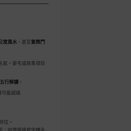
公室風水
，甚至
紫微鬥
師傅名氣。豪宅或商業項目
五行解讀
。
餐可能超過
催財位。
例子：中環甲級寫字樓全