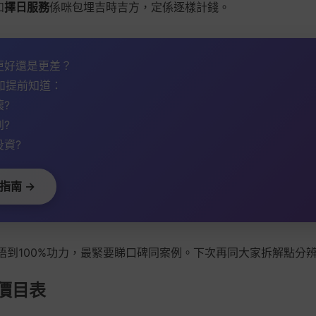
如
擇日服務
係咪包埋吉時吉方，定係逐樣計錢。
會更好還是更差？
如提前知道：
壞?
到?
投資?
指南 →
唔到100%功力，最緊要睇口碑同案例。下次再同大家拆解點分
務價目表