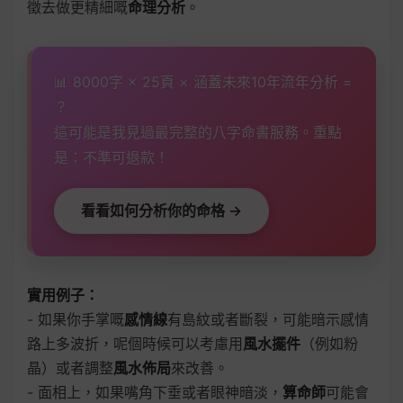
徵去做更精細嘅
命理分析
。
📊 8000字 × 25頁 × 涵蓋未來10年流年分析 =
？
這可能是我見過最完整的八字命書服務。重點
是：不準可退款！
看看如何分析你的命格 →
實用例子：
- 如果你手掌嘅
感情線
有島紋或者斷裂，可能暗示感情
路上多波折，呢個時候可以考慮用
風水擺件
（例如粉
晶）或者調整
風水佈局
來改善。
- 面相上，如果嘴角下垂或者眼神暗淡，
算命師
可能會