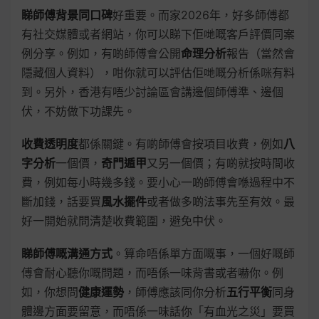
睇師傅背景同口碑
好重要。而家2026年，好多師傅都
有社交媒體或者網站，你可以睇下佢哋嘅客戶評價同案
例分享。例如，有啲師傅會公開
命理分析
報告（當然會
隱藏個人資料），咁你就可以評估佢哋嘅分析係咪有料
到。另外，香港有唔少討論區會講邊個師傅準、邊個
伏，不妨做下功課先。
收費透明度
都係關鍵。有啲師傅會按項目收費，例如
八
字分析
一個價，
奇門遁甲
又另一個價；有啲就按時間收
費，例如每小時幾多錢。要小心一啲師傅會喺過程中不
斷加錢，話要買
風水擺件
或者做多啲法事先至有效。最
好一開始就問清楚收費範圍，避免中伏。
睇師傅嘅溝通方式
。算命唔係單方面嘅事，一個好嘅師
傅會耐心聽你嘅問題，而唔係一味背書或者嚇你。例
如，你想問
健康運勢
，師傅應該同你分析
五行平衡
同身
體邊方面要留意，而唔係一味話你「有血光之災」要買