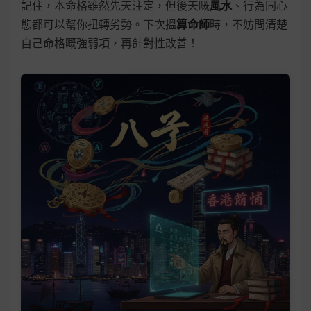
記住，本命格雖然先天注定，但後天嘅
風水
、行為同心
態都可以幫你扭轉劣勢。下次搵
算命師
時，不妨問清楚
自己命格嘅強弱項，再針對性改善！