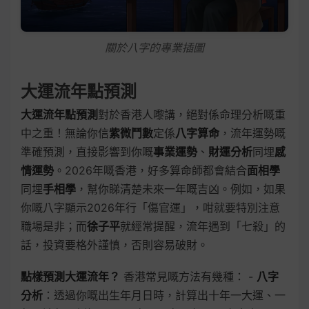
關於八字的專業插圖
大運流年點預測
大運流年點預測
對於香港人嚟講，絕對係命理分析嘅重
中之重！無論你信
紫微鬥數
定係
八字算命
，流年運勢嘅
準確預測，直接影響到你嘅
事業運勢
、
財運分析
同埋
感
情運勢
。2026年嘅香港，好多算命師都會結合
面相學
同埋
手相學
，幫你睇清楚未來一年嘅吉凶。例如，如果
你嘅八字顯示2026年行「傷官運」，咁就要特別注意
職場是非；而
徐子平
就經常提醒，流年遇到「七殺」的
話，投資要格外謹慎，否則容易破財。
點樣預測大運流年？
香港常見嘅方法有幾種： -
八字
分析
：透過你嘅出生年月日時，計算出十年一大運、一