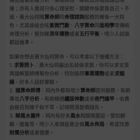
運勢或者財運分析，解簽師傅一睇就知你嘅問題出喺
邊；亦有人覺得只係心理安慰，關鍵仲係要靠自己。不
過，黃大仙祠嘅
算命師
同
命理諮詢
服務的確係一大特
色，尤其係結合咗
紫微鬥數
、
八字算命
同
面相學
等傳統
命理分析，幫你睇
流年運勢
或者
五行平衡
，唔少人試過
都話幾準。
如果你想去黃大仙祠算命，可以考慮以下幾種方法：
1.
求簽問卜
：黃大仙祠最出名就係求簽，你可以求支簽
再搵解簽師傅幫你分析，特別係問
事業運勢
或者
求姻
緣
，好多人話好靈驗。
2.
搵算命師傅
：祠內外都有唔少
算命師
提供服務，有啲
專攻
八字分析
，有啲精通
鐵版神數
或者
奇門遁甲
，收費
由幾百到幾千蚊不等，記得問清楚價錢先。
3.
睇風水擺件
：祠內有好多
風水
相關嘅擺設，譬如麒
麟、龍龜等，唔少人會請返屋企做
風水佈局
，希望改善
財運分析
或者健康。