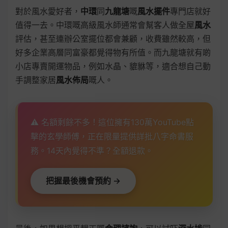
對於風水愛好者，
中環
同
九龍塘
嘅
風水擺件
專門店就好
值得一去。中環嘅高級風水師通常會幫客人做全屋
風水
評估，甚至連辦公室擺位都會兼顧，收費雖然較高，但
好多企業高層同富豪都覺得物有所值。而九龍塘就有啲
小店專賣開運物品，例如水晶、貔貅等，適合想自己動
手調整家居
風水佈局
嘅人。
⚠️ 名額剩餘不多！這位擁有130萬YouTube點
擊的玄學師傅，正在限量提供詳批八字命書服
務。14天內覺得不準？全額退款。
把握最後機會預約 →