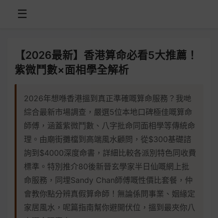
☰
【2026最新】香港算命必看5大推薦！
紫微鬥數×面相學全解析
2026年想喺香港搵到真正準確嘅算命服務？我哋
綜合最新市場調查，嚴選5位本地口碑極佳嘅算命
師傅，涵蓋紫微鬥數、八字批命同面相學等傳統命
理。由廟街攤檔到高端風水顧問，從$300基礎諮
詢到$4000深度命書，詳細比較各派別特色同收費
標準。特別推介80後新晉玄學家半日仙嘅網上批
命服務，同埋Sandy Chan師傅嘅性價比套餐，仲
會教你點分辨真假算命師！無論係問事業、姻緣定
家居風水，呢篇指南幫你避開伏位，搵到最夾你八