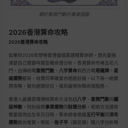
關於紫微鬥數的專業插圖
2026香港算命攻略
2026香港算命攻略
如果你2026年想喺香港搵個靠譜嘅算命師，首先要搞
清楚自己需要咩類型嘅命理分析。香港算命市場五花八
門，由傳統嘅
紫微鬥數
、
八字算命
到西方嘅
塔羅牌
、
星
座運勢
都有，收費同準確度亦相差好遠。以下係一啲實
用攻略，幫你避開伏位，搵到最啱你嘅命理服務。
香港人最鍾意嘅傳統算命方法包括
八字
、
紫微鬥數
同
鐵
版神數
，特別係問
事業運勢
同
財運分析
，呢啲方法通常
需要提供出生年月日時，算命師會根據
五行平衡
同
流年
運勢
幫你推算。例如，
徐子平
（蘇民鋒）嘅八字分析喺