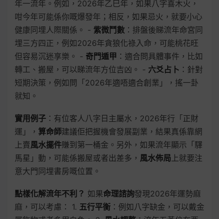
年一流年。例如，2026年乙巳年，如果八字喜木火，
咁今年可能係你嘅爆發年；相反，如果忌火，就要小心
健康同埋人際關係。 -
紫微鬥數
：排盤後睇流年命宮同
埋三方四正，例如2026年貪狼化祿入命，可能桃花旺
但容易沉迷享樂。 -
奇門遁甲
：適合問具體事件，比如
轉工、搬屋，可以睇流年方位吉凶。 -
六爻占卜
：針對
短期決策，例如問「2026年適唔適合創業」，搖一卦
就知。
實用例子
：有位客人八字日主屬水，2026年行「正財
運」，
算命師
建議佢把握機會發展副業，結果真係靠網
上賣
風水擺件
賺到第一桶金。另外，如果流年顯示「驛
馬星」動，可能係搬屋或者出差多，
風水佈局
上就要注
意大門同埋書房嘅位置。
點樣化解流年不利？
如果
命理諮詢
發現2026年運勢麻
麻，可以考慮： 1.
五行平衡
：例如八字缺金，可以戴金