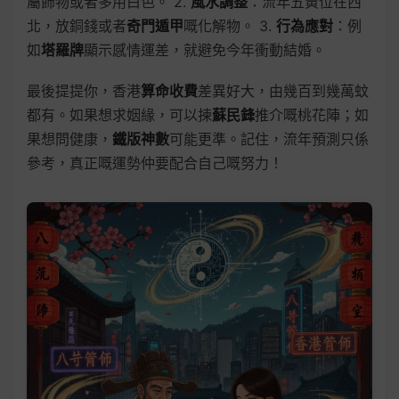
屬飾物或者多用白色。 2.
風水調整
：流年五黃位在西
北，放銅錢或者
奇門遁甲
嘅化解物。 3.
行為應對
：例
如
塔羅牌
顯示感情運差，就避免今年衝動結婚。
最後提提你，香港
算命收費
差異好大，由幾百到幾萬蚊
都有。如果想求姻緣，可以揀
蘇民鋒
推介嘅桃花陣；如
果想問健康，
鐵版神數
可能更準。記住，流年預測只係
參考，真正嘅運勢仲要配合自己嘅努力！