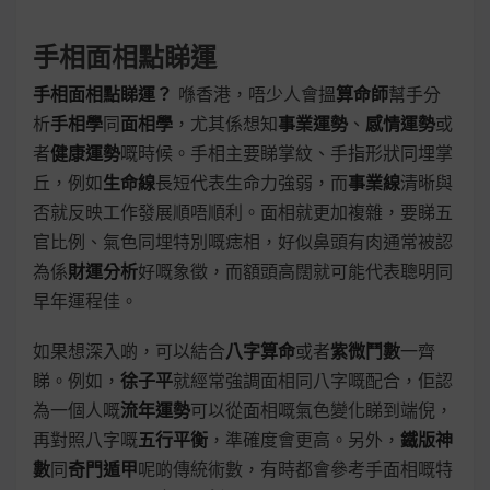
手相面相點睇運
手相面相點睇運？
喺香港，唔少人會搵
算命師
幫手分
析
手相學
同
面相學
，尤其係想知
事業運勢
、
感情運勢
或
者
健康運勢
嘅時候。手相主要睇掌紋、手指形狀同埋掌
丘，例如
生命線
長短代表生命力強弱，而
事業線
清晰與
否就反映工作發展順唔順利。面相就更加複雜，要睇五
官比例、氣色同埋特別嘅痣相，好似鼻頭有肉通常被認
為係
財運分析
好嘅象徵，而額頭高闊就可能代表聰明同
早年運程佳。
如果想深入啲，可以結合
八字算命
或者
紫微鬥數
一齊
睇。例如，
徐子平
就經常強調面相同八字嘅配合，佢認
為一個人嘅
流年運勢
可以從面相嘅氣色變化睇到端倪，
再對照八字嘅
五行平衡
，準確度會更高。另外，
鐵版神
數
同
奇門遁甲
呢啲傳統術數，有時都會參考手面相嘅特