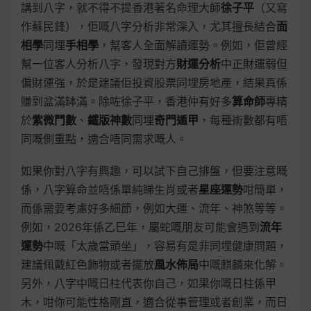
講到八字，就不得不提香港著名命理大師
徐子平
（又寫
作蘇民鋒），佢嘅八字分析非常深入，尤其擅長結合
面
相學
同埋
手相學
，幫客人全面解讀運勢。例如，佢曾經
幫一位客人分析八字，發現對方
財運分析
中正財運弱但
偏財運強，於是建議佢投資股票同埋房地產，結果真係
賺到盆滿缽滿。除咗徐子平，香港仲有好多
算命師
專精
於
紫微鬥數
、
鐵版神數
同埋
奇門遁甲
，每種術數都有唔
同嘅側重點，適合唔同需求嘅人。
如果你對八字有興趣，可以試下自己排盤，但要注意嘅
係，八字算命並唔係單純睇生肖或者
星座運勢
咁簡單，
而係需要考慮好多細節，例如大運、流年、神煞等等。
例如，2026年係乙巳年，屬蛇嘅朋友可能會遇到
流年
運勢
中嘅「太歲當頭坐」，容易有是非同埋健康問題，
建議佩戴紅色飾物或者擺放
風水佈局
中嘅麒麟來化解。
另外，八字中嘅日柱代表你自己，如果你嘅日柱係甲
木，咁你可能性格剛直，適合從事管理或者創業，而日