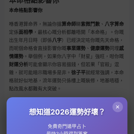
本命格點影響你
本命格點影響你
喺香港算命界，無論你搵
算命師
睇
紫微鬥數
、
八字算命
定係
面相學
，最核心嘅分析都離唔開「本命格」。你嘅
出生年月日時（即係
八字
）已經決定咗你嘅先天命格，
而呢個命格會直接影響你嘅
事業運勢
、
健康運勢
同埋
感
情運勢
。舉個例，如果你八字中「財星」強旺，咁你嘅
財運分析
可能會顯示你容易搵錢，但若果「官殺」混
雜，就可能暗示職場多是非。
徐子平
就經常強調，本命
格就好似地基，流年運勢只係樓上嘅裝修，地基唔穩，
點改風水都難有大突破。
點樣解讀本命格？
×
-
紫微鬥數
：透過你嘅命盤，可以睇到你嘅性格、才華
想知道2026運勢好壞？
同埋人生軌跡。例如「紫微坐命」嘅人通常有領導力，
免費奇門遁甲占卜
適合做管理層；而「天同星」旺嘅人就比較隨和，但容
最快3小時得到答案