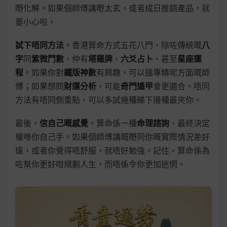
嘢化解。如果個師傅講嘢太玄，或者成日推銷產品，就
要小心啦。
試下唔同方法
。香港算命方式五花八門，除咗傳統嘅
八
字
同
紫微鬥數
，仲有
塔羅牌
、
六爻占卜
、甚至
星座運
程
。如果你對
鐵版神數
有興趣，可以搵專精呢方面嘅師
傅；如果想問
財運分析
，可能
奇門遁甲
會更適合。唔同
方法有唔同側重點，可以多試幾種睇下邊種最夾你。
最後，
信自己嘅感覺
。算命係一種
命理諮詢
，最終決定
權喺你自己手。如果個師傅講嘅嘢同你嘅實際情況差好
遠，或者你覺得唔舒服，就唔好勉強。記住，算命係為
咗幫你更好咁規劃人生，而唔係令你更加迷惘。