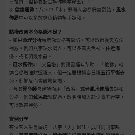
日投資，但都要配合返你嘅本命五行。
3.
健康運勢
：八字中「木」弱嘅人容易肝氣鬱結，
風水
佈局
中可以多放綠色植物幫手調和。
點樣改善本命格嘅不足？
- 如果
命理分析
顯示你命格有缺陷，可以透過後天方法
補救。例如八字缺水嘅人，可以多着黑色衫、住近海
邊，或者佩戴水晶。
-
風水擺件
如「文昌塔」對讀書運有幫助，「貔貅」就
適合想增強財運嘅人，但一定要根據自己嘅
五行平衡
去
揀，亂擺反而會破壞氣場。
- 有啲
算命師
會建議你用「改名」或者
風水佈局
去調和
命格，例如
蘇民鋒
就提過，改名時加入缺少嘅五行字，
可以改善運勢。
實例分享
有位客人生肖屬虎，八字「火」過旺，成日同同事嗌