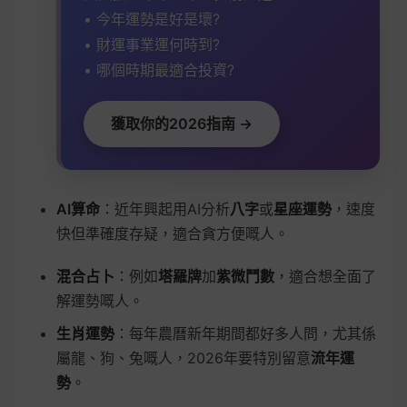
• 今年運勢是好是壞?
• 財運事業運何時到?
• 哪個時期最適合投資?
獲取你的2026指南 →
AI算命
：近年興起用AI分析
八字
或
星座運勢
，速度
快但準確度存疑，適合貪方便嘅人。
混合占卜
：例如
塔羅牌
加
紫微鬥數
，適合想全面了
解運勢嘅人。
生肖運勢
：每年農曆新年期間都好多人問，尤其係
屬龍、狗、兔嘅人，2026年要特別留意
流年運
勢
。