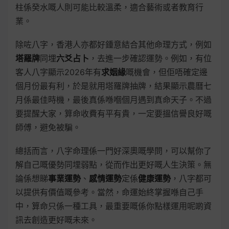
柱係癸水嘅人則可能比較溫柔，適合藝術或者教育行
業。
除咗八字，香港人亦都好鍾意結合其他命理方式，例如
塔羅牌
同埋
六爻占卜
，去進一步確認運勢。例如，有位
客人八字顯示2026年有
求姻緣
嘅機會，但佢唔確定邊
個月份最有利，於是就用塔羅牌抽牌，結果顯示農曆七
月係最佳時機，最後真係喺嗰個月遇到真命天子。不過
要提醒大家，算命收費有平有貴，一定要搵信譽良好嘅
師傅，避免被騙。
總括而言，八字命理係一門好深奧嘅學問，可以幫你了
解自己嘅優勢同埋弱點，從而作出更好嘅人生決策。無
論係想睇
事業運勢
、
感情運勢
定係
健康運勢
，八字都可
以提供有價值嘅參考。當然，命運始終掌握喺自己手
中，算命只係一種工具，最重要嘅係你點樣運用呢啲資
訊去創造更好嘅未來。