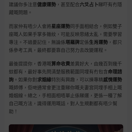
建議你多注意
健康運勢
，甚至配合
六爻占卜
睇吓有冇隱
藏嘅問題。
而家仲有唔少人會將
星座運勢
同手面相結合，例如雙子
座嘅人如果手掌多雜紋，可能反映思緒太亂，需要學習
專注。不過要記住，無論係
塔羅牌
定係
生肖運勢
，都只
係參考工具，最終都要靠自己努力去改變運程。
最後提提你，香港嘅
算命收費
差異好大，由幾百到幾千
蚊都有，最好事先問清楚服務範圍同埋有冇包含
命理諮
詢
。如果你對
求姻緣
特別有興趣，可以揀專精
感情運勢
嘅師傅，佢哋通常會更注重睇你嘅夫妻宮同埋手相上嘅
婚姻線。總之，手相面相唔單止係睇運，更係一種了解
自己嘅方法，識得運用嘅話，對人生規劃都有唔少幫
助！