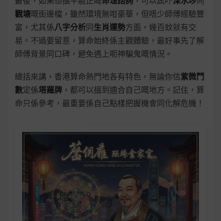
最後，如果想搵平靚正嘅
命理諮詢
，可以試吓
深水埗
同
觀塘
嘅街邊檔，雖然環境無咁豪華，但唔少師傅經驗豐
富，尤其係
八字分析
同
生肖運勢
方面，幾百蚊就有交
易。不過要留意，算命始終係主觀體驗，最好事先了解
師傅背景同口碑，避免遇上呃神騙鬼嘅情況。
總括來講，香港算命熱門地各有特色，無論你信
紫微鬥
數
定係
塔羅牌
，都可以搵到適合自己嘅地方。記住，算
命只係參考，最重要係自己點樣把握機會同化解危機！