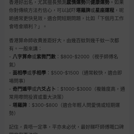
香港好出名，尤其擅長預測
感情運勢
同
健康運勢
。如果
你對傳統方法冇信心，可以試吓
塔羅牌
或
星座運程
，呢
啲通常更快見效，適合問短期問題，比如「下個月工作
會唔會順利？」。
香港算命師收費差距好大，由幾百蚊到幾千蚊一次都
有。一般來講：
-
八字算命
或
紫微鬥數
：$800-$2000（視乎師傅名
氣）
-
面相學
或
手相學
：$500-$1500（通常較快，適合即
場問事）
-
奇門遁甲
或
六爻占卜
：$1000-$3000（複雜度高，通
常用嚟問投資或重大決策）
-
塔羅牌
：$300-$800（適合年輕人問愛情或短期運
勢）
記住，貴唔一定準，平亦未必伏，最好睇吓師傅嘅口碑