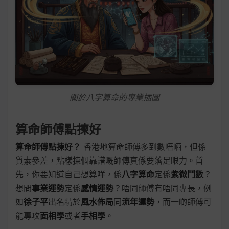
關於八字算命的專業插圖
算命師傅點揀好
算命師傅點揀好？
香港地算命師傅多到數唔晒，但係
質素參差，點樣揀個靠譜嘅師傅真係要落足眼力。首
先，你要知道自己想算咩，係
八字算命
定係
紫微鬥數
？
想問
事業運勢
定係
感情運勢
？唔同師傅有唔同專長，例
如
徐子平
出名精於
風水佈局
同
流年運勢
，而一啲師傅可
能專攻
面相學
或者
手相學
。