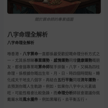
關於算命師的專業插圖
八字命理全解析
八字命理全解析
喺香港，
八字算命
一直都係最受歡迎嘅命理分析方式之
一，尤其係想睇
事業運勢
、
感情運勢
同埋
健康運勢
嘅朋
友，都會搵專業嘅
算命師
幫手排盤。八字，又稱為四柱
命理，係根據你嘅出生年、月、日、時四個時間點，轉
化成天干地支八個字，再結合
五行平衡
同埋
流年運勢
，
去預測你嘅人生軌跡。例如，如果你八字中火元素過
旺，可能性格會比較急躁，而
命理分析
師就會建議你佩
戴屬水嘅
風水擺件
，例如黑曜石，去平衡五行。