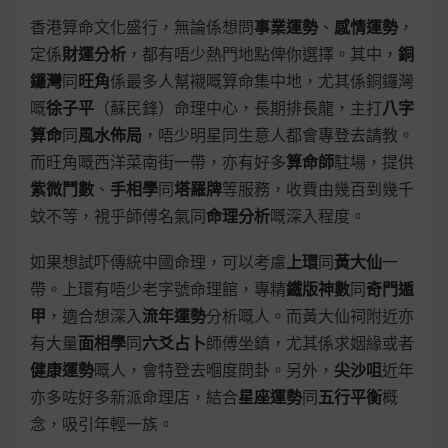
香港算命文化盛行，無論係想問
事業運勢
、
感情運勢
，
定係
財運分析
，都有唔少熱門地點俾你選擇。其中，
銅
鑼灣
同
旺角
係最多人幫襯嘅算命集中地，尤其係銅鑼灣
嘅
徐子平
（蘇民鋒）命理中心，長期排長龍，主打
八字
算命
同
風水佈局
，唔少明星同生意人都會專登去請教。
而旺角嘅西洋菜南街一帶，亦有好多
算命師
駐場，提供
紫微鬥數
、
手相學
同
塔羅牌
等服務，收費由幾百到幾千
蚊不等，視乎師傅名氣同
命理分析
嘅深入程度。
如果想試吓傳統中國命理，可以考慮
上環
同
黃大仙
一
帶。上環有唔少老字號命理館，專精
鐵版神數
同
奇門遁
甲
，適合想深入
流年運勢
分析嘅人。而黃大仙祠附近亦
有大量
面相學
同
六爻占卜
師傅坐鎮，尤其係求姻緣或者
健康運勢
嘅人，會特登去嗰度問卦。另外，
尖沙咀
近年
亦多咗好多新派命理店，結合
星座運勢
同
五行平衡
概
念，吸引年輕一族。