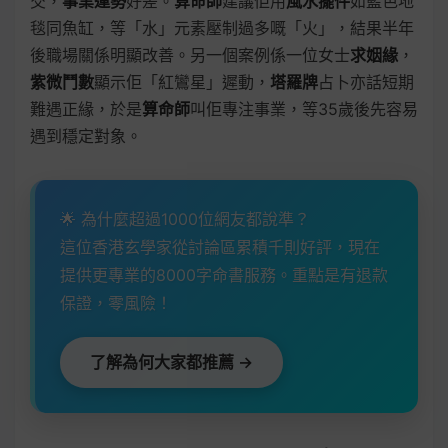
交，
事業運勢
好差。
算命師
建議佢用
風水擺件
如藍色地
毯同魚缸，等「水」元素壓制過多嘅「火」，結果半年
後職場關係明顯改善。另一個案例係一位女士
求姻緣
，
紫微鬥數
顯示佢「紅鸞星」遲動，
塔羅牌
占卜亦話短期
難遇正緣，於是
算命師
叫佢專注事業，等35歲後先容易
遇到穩定對象。
🌟 為什麼超過1000位網友都說準？
這位香港玄學家從討論區累積千則好評，現在
提供更專業的8000字命書服務。重點是有退款
保證，零風險！
了解為何大家都推薦 →