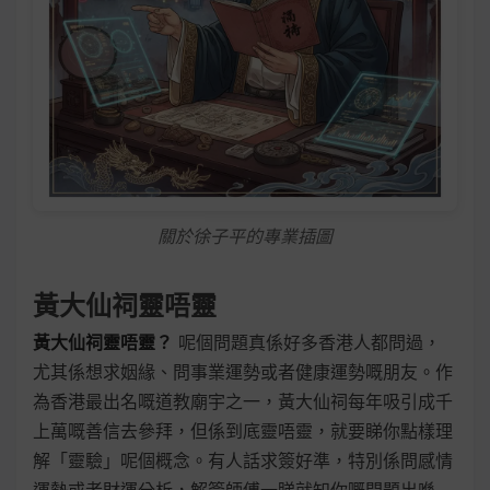
關於徐子平的專業插圖
黃大仙祠靈唔靈
黃大仙祠靈唔靈？
呢個問題真係好多香港人都問過，
尤其係想求姻緣、問事業運勢或者健康運勢嘅朋友。作
為香港最出名嘅道教廟宇之一，黃大仙祠每年吸引成千
上萬嘅善信去參拜，但係到底靈唔靈，就要睇你點樣理
解「靈驗」呢個概念。有人話求簽好準，特別係問感情