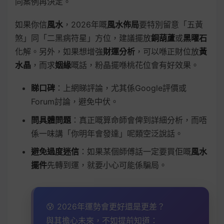
同案例再決定。
如果你信
風水
，2026年嘅
風水佈局
要特別留意「五黃
煞」同「二黑病符星」方位，建議擺放
銅葫蘆
或
黑曜石
化解。另外，如果想增強
財運分析
，可以喺正財位放
黃
水晶
，而求
姻緣
嘅話，粉晶擺喺桃花位會有好效果。
睇口碑
：上網睇評論，尤其係Google評價或
Forum討論，避免中伏。
問具體問題
：真正嘅算命師會俾到詳細分析，而唔
係一味講「你明年會發達」呢類空泛說話。
避免過度迷信
：如果某個師傅話一定要買佢嘅
風水
擺件
先轉到運，就要小心可能係騙局。
😰 2026年運勢會更好還是更差？
與其擔心未來，不如提前知道：