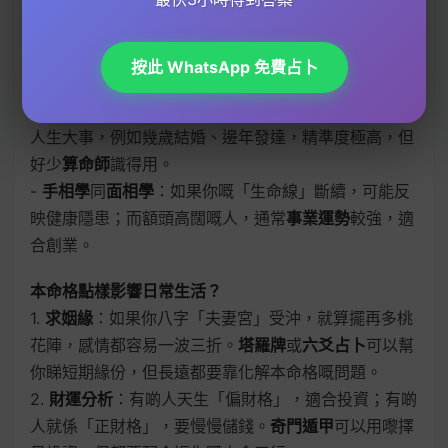
易缺乏鬥志。
-
八字分析
：重點睇「五行平衡」。如果你八字缺火，
可能做事缺乏衝勁，
風水擺件
如紅色物品或燈光可以幫
按此 WhatsApp 免費占卜
你補運。
-
鐵版神數
：呢種秘傳算命方法會用特定公式推算你嘅
人生大事，例如幾歲結婚、邊年發達，精準度極高，但
好少
算命師
識得用。
-
手相學
同
面相學
：如果你嘅「生命線」斷續，可能反
映健康隱患；而額頭高闊嘅人，通常
事業運勢
較強，適
合創業。
本命格點樣影響日常生活？
1.
求姻緣
：如果你八字「夫妻宮」受沖，就算擺再多桃
花陣，感情都容易一波三折。
塔羅牌
或
六爻占卜
可以幫
你睇短期緣份，但長遠都要靠化解本命格嘅問題。
2.
財運分析
：有啲人天生「偏財格」，適合投資；有啲
人就係「正財格」，要慢慢儲錢。
奇門遁甲
可以用嚟擇