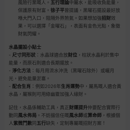
風險行業嘅人。
五行理論
中屬水，能吸收負能量，
保護原有財富。
徐子平
曾提議，黑曜石擺設最好放
喺大門入口，阻隔外界煞氣。如果想加強
招財
效
果，可以選擇「金曜石」，表面有金色光點，象徵
財氣閃耀。
水晶擺設小貼士
-
尺寸同形狀
：水晶球適合放
財位
，柱狀水晶利於集中
能量，而原石則適合長期擺放。
-
淨化方法
：每月用流水沖洗（黑曜石除外）或曬月
光，避免能量淤塞。
-
配合生肖
：例如2026年
生肖運勢
中，屬馬嘅人適合黃
水晶，屬猴則可用綠幽靈加強人緣財。
記住，水晶係輔助工具，真正
財運提升
仲要配合實際行
動同
風水佈局
。不妨搵信任嘅
風水師
或
算命師
，根據個
人
紫微鬥數
同
五行
缺失，定制專屬嘅招財方案！