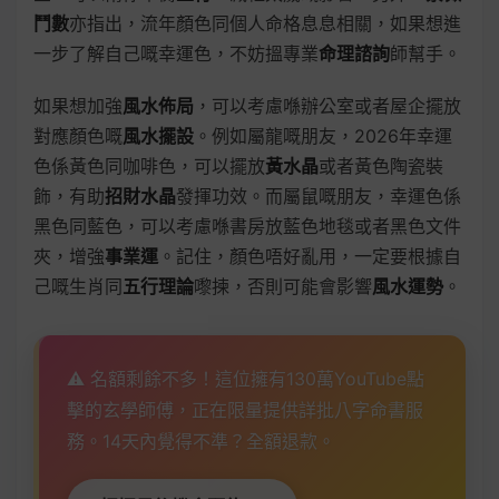
鬥數
亦指出，流年顏色同個人命格息息相關，如果想進
一步了解自己嘅幸運色，不妨搵專業
命理諮詢
師幫手。
如果想加強
風水佈局
，可以考慮喺辦公室或者屋企擺放
對應顏色嘅
風水擺設
。例如屬龍嘅朋友，2026年幸運
色係黃色同咖啡色，可以擺放
黃水晶
或者黃色陶瓷裝
飾，有助
招財水晶
發揮功效。而屬鼠嘅朋友，幸運色係
黑色同藍色，可以考慮喺書房放藍色地毯或者黑色文件
夾，增強
事業運
。記住，顏色唔好亂用，一定要根據自
己嘅生肖同
五行理論
嚟揀，否則可能會影響
風水運勢
。
⚠️ 名額剩餘不多！這位擁有130萬YouTube點
擊的玄學師傅，正在限量提供詳批八字命書服
務。14天內覺得不準？全額退款。