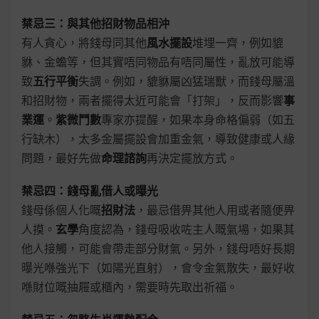
禁忌三：與其他招財物品相沖
有人貪心，將錢母同其他
風水擺設
堆埋一齊，例如貔
貅、金蟾等，但其實唔同物品有唔同屬性，亂放可能導
致
五行平衡
失調。例如，貔貅屬凶猛瑞獸，而錢母屬溫
和招財物，兩者擺得太近可能會「打架」，反而影響
事
業運
。
紫微鬥數
專家亦提醒，如果本身命格偏弱（如五
行缺木），太多金屬擺設會加重金氣，導致健康或人緣
問題，最好先做
命理諮詢
再決定擺放方式。
禁忌四：錢母亂借人或曝光
錢母係個人化嘅
招財法
，最忌借畀其他人用或者隨便畀
人摸。
玄學
角度認為，錢母吸收咗主人嘅氣場，如果其
他人接觸，可能會帶走部分財氣。另外，錢母唔好長期
曝光喺強光下（如陽光直射），會令金氣散失，最好收
喺財位嘅抽屜或櫃內，需要時先取出祈福。