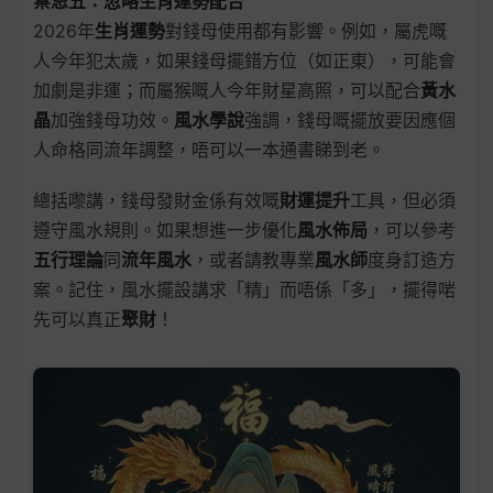
禁忌五：忽略生肖運勢配合
2026年
生肖運勢
對錢母使用都有影響。例如，屬虎嘅
人今年犯太歲，如果錢母擺錯方位（如正東），可能會
加劇是非運；而屬猴嘅人今年財星高照，可以配合
黃水
晶
加強錢母功效。
風水學說
強調，錢母嘅擺放要因應個
人命格同流年調整，唔可以一本通書睇到老。
總括嚟講，錢母發財金係有效嘅
財運提升
工具，但必須
遵守風水規則。如果想進一步優化
風水佈局
，可以參考
五行理論
同
流年風水
，或者請教專業
風水師
度身訂造方
案。記住，風水擺設講求「精」而唔係「多」，擺得啱
先可以真正
聚財
！