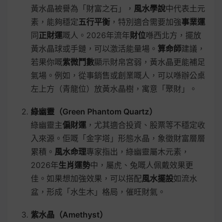
黃水晶被譽為「財富之石」，
風水學說
中代表土元
素，能夠穩定
五行平衡
，特別適合需要加強
事業運
同
正財運
嘅人。2026年流年
財位
喺西北方，擺放
黃水晶球或手鏈，可以激活能量場。
算命師
建議，
若果你嘅
紫微鬥數
顯示財帛宮弱，黃水晶更能補足
氣場。例如，從事銷售或創業嘅人，可以喺辦公桌
左上方（青龍位）放黃水晶樹，寓意「聚財」。
綠幽靈（Green Phantom Quartz）
綠幽靈主
偏財運
，尤其適合投資、股票等不穩定收
入來源。佢嘅「金字塔」形態水晶，象徵財富層層
累積。
風水命理
專家指出，綠幽靈屬木元素，
2026年
生肖運勢
中，屬虎、兔嘅人佩戴效果更
佳。如果想加強效果，可以搭配
風水擺設
如流水
盆，形成「水生木」格局，催旺財氣。
紫水晶（Amethyst）