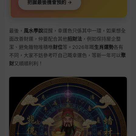
把握最後機會預約 →
最後，
風水學說
提醒，幸運色只係其中一環，如果想全
面改善財運，仲要配合其他
招財法
，例如保持屋企整
潔、避免雜物堆積喺
財位
等。2026年嘅
生肖運勢
各有
不同，大家不妨參考吓自己嘅幸運色，等新一年可以
聚
財
又順順利利！