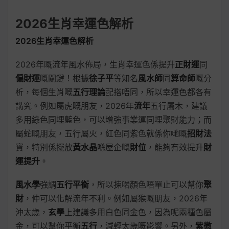
2026生肖幸運色解析
2026生肖幸運色解析
2026年嘅流年風水佈局，生肖幸運色係提升
正財運
同
偏財運
嘅關鍵！根據
徐子平
等知名
風水師
同
算命師
嘅分
析，每個生肖嘅
五行理論
配搭唔同，所以幸運色都各有
講究。例如屬虎嘅朋友，2026年
流年
五行屬木，建議
多用綠色同埋藍色，可以增強事業運同埋聚財能力；而
屬蛇嘅朋友，五行屬火，紅色同紫色就係你哋嘅
招財法
寶，特別係擺放
黃水晶
喺屋企嘅
財位
，能夠有效提升
財
運提升
。
風水學
強調
五行平衡
，所以揀啱顏色唔單止可以幫你
聚
財
，仲可以化解流年不利。例如屬猴嘅朋友，2026年
沖太歲，
玄學
上建議多用白色同金色，因為呢兩種色屬
金，可以幫你平衡
五行
，減輕太歲嘅影響。另外，
紫微