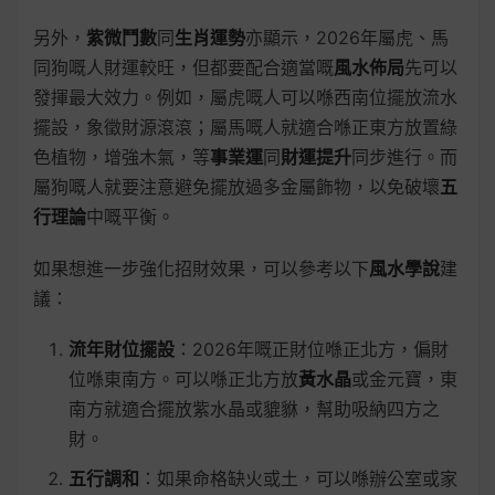
另外，
紫微鬥數
同
生肖運勢
亦顯示，2026年屬虎、馬
同狗嘅人財運較旺，但都要配合適當嘅
風水佈局
先可以
發揮最大效力。例如，屬虎嘅人可以喺西南位擺放流水
擺設，象徵財源滾滾；屬馬嘅人就適合喺正東方放置綠
色植物，增強木氣，等
事業運
同
財運提升
同步進行。而
屬狗嘅人就要注意避免擺放過多金屬飾物，以免破壞
五
行理論
中嘅平衡。
如果想進一步強化招財效果，可以參考以下
風水學說
建
議：
流年財位擺設
：2026年嘅正財位喺正北方，偏財
位喺東南方。可以喺正北方放
黃水晶
或金元寶，東
南方就適合擺放紫水晶或貔貅，幫助吸納四方之
財。
五行調和
：如果命格缺火或土，可以喺辦公室或家