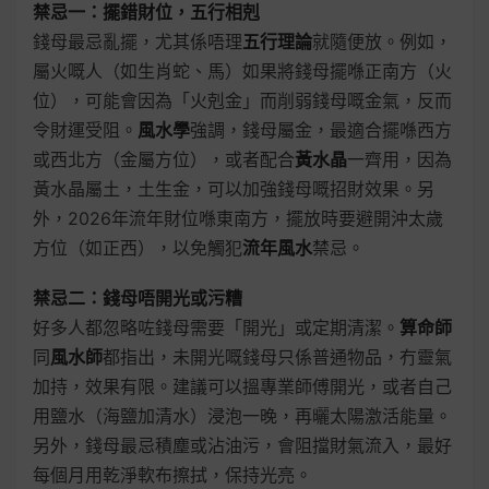
禁忌一：擺錯財位，五行相剋
錢母最忌亂擺，尤其係唔理
五行理論
就隨便放。例如，
屬火嘅人（如生肖蛇、馬）如果將錢母擺喺正南方（火
位），可能會因為「火剋金」而削弱錢母嘅金氣，反而
令財運受阻。
風水學
強調，錢母屬金，最適合擺喺西方
或西北方（金屬方位），或者配合
黃水晶
一齊用，因為
黃水晶屬土，土生金，可以加強錢母嘅招財效果。另
外，2026年流年財位喺東南方，擺放時要避開沖太歲
方位（如正西），以免觸犯
流年風水
禁忌。
禁忌二：錢母唔開光或污糟
好多人都忽略咗錢母需要「開光」或定期清潔。
算命師
同
風水師
都指出，未開光嘅錢母只係普通物品，冇靈氣
加持，效果有限。建議可以搵專業師傅開光，或者自己
用鹽水（海鹽加清水）浸泡一晚，再曬太陽激活能量。
另外，錢母最忌積塵或沾油污，會阻擋財氣流入，最好
每個月用乾淨軟布擦拭，保持光亮。