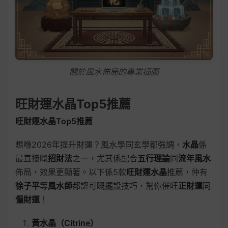
關於風水佈局的專業插圖
旺財運水晶Top5推薦
旺財運水晶Top5推薦
想喺2026年提升財運？風水學同玄學都強調，
水晶
係
最直接嘅
招財法
之一，尤其係配合
五行理論
同
流年風水
佈局，效果更顯著。以下係5款
旺財運水晶
推薦，仲有
徐子平
等
風水師
都認可嘅擺設技巧，幫你催旺
正財運
同
偏財運
！
黃水晶（Citrine）