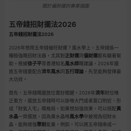
關於偏財運的專業插圖
五帝錢招財擺法2026
五帝錢招財擺法2026
2026年想用五帝錢催旺財運？風水學上，五帝錢係一
種極強嘅招財法器，尤其對
正財運
同
偏財運
都有顯著幫
助。根據
徐子平
等香港知名
風水師
嘅建議，2026年擺
放五帝錢要配合
流年風水
同
五行理論
，先至能夠發揮最
大功效。
首先，五帝錢嘅擺放位置好關鍵。2026年
流年
財位喺
正東方，擺放五帝錢時可以掛喺大門或者窗口附近，形
成「財氣入宅」嘅格局。如果想加強效果，可以搭配
黃
水晶
一齊擺放，因為黃水晶喺
風水學
中被視為招財水
晶，能夠增強
聚財
能量。例如，可以將五帝錢串成一