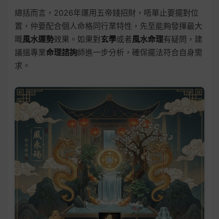
總括而言，2026年運用五帝錢招財，唔單止要擺對位
置，仲要配合個人命格同行業特性，先至能夠發揮最大
嘅
風水運勢
效果。如果對
玄學
或者
風水命理
有疑問，建
議搵專業
命理諮詢
師進一步分析，確保擺法符合自身需
求。