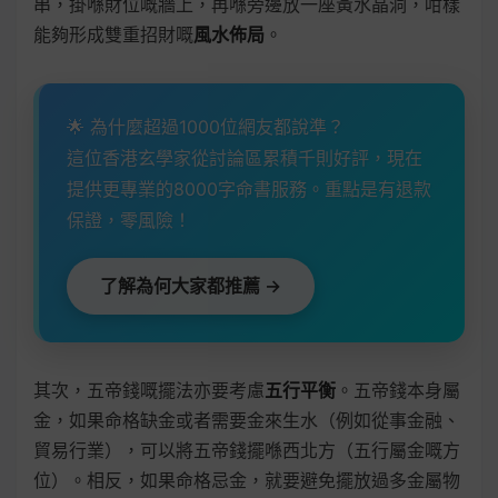
串，掛喺財位嘅牆上，再喺旁邊放一座黃水晶洞，咁樣
能夠形成雙重招財嘅
風水佈局
。
🌟 為什麼超過1000位網友都說準？
這位香港玄學家從討論區累積千則好評，現在
提供更專業的8000字命書服務。重點是有退款
保證，零風險！
了解為何大家都推薦 →
其次，五帝錢嘅擺法亦要考慮
五行平衡
。五帝錢本身屬
金，如果命格缺金或者需要金來生水（例如從事金融、
貿易行業），可以將五帝錢擺喺西北方（五行屬金嘅方
位）。相反，如果命格忌金，就要避免擺放過多金屬物