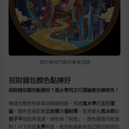
關於紫微鬥數的專業插圖
招財錢包顏色點揀好
招財錢包顏色點揀好？風水學同五行理論教你揀啱色！
揀錢包顏色唔係單純睇靚唔靚，根據
風水學
同
五行理
論
，顏色直接影響
正財運
同
偏財運
。香港著名
風水師
如
徐子平
就經常強調，錢包係「財庫」，顏色選錯可能漏
財！以下就從
玄學
角度，教你點揀最夾自己嘅招財錢包