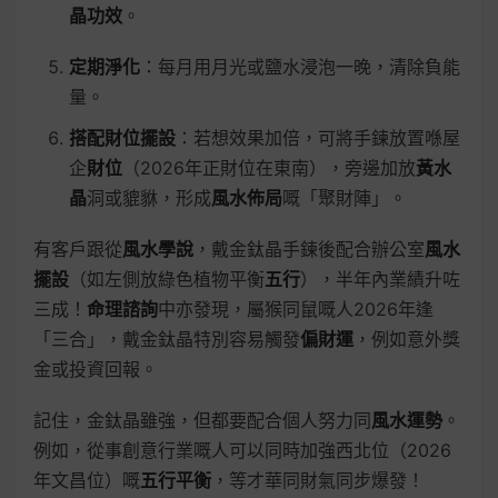
晶功效
。
定期淨化
：每月用月光或鹽水浸泡一晚，清除負能
量。
搭配財位擺設
：若想效果加倍，可將手鍊放置喺屋
企
財位
（2026年正財位在東南），旁邊加放
黃水
晶
洞或貔貅，形成
風水佈局
嘅「聚財陣」。
有客戶跟從
風水學說
，戴金鈦晶手鍊後配合辦公室
風水
擺設
（如左側放綠色植物平衡
五行
），半年內業績升咗
三成！
命理諮詢
中亦發現，屬猴同鼠嘅人2026年逢
「三合」，戴金鈦晶特別容易觸發
偏財運
，例如意外獎
金或投資回報。
記住，金鈦晶雖強，但都要配合個人努力同
風水運勢
。
例如，從事創意行業嘅人可以同時加強西北位（2026
年文昌位）嘅
五行平衡
，等才華同財氣同步爆發！