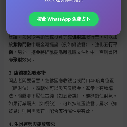
場。
2. 辦公桌擺法助事業運
按此 WhatsApp 免費占卜
打工一族想升職加薪，可以將貔貅擺喺辦公桌左側（青
龍位），頭微微朝向自己，象徵「財來就我」。
風水師
建議，如果從事銷售或投資等靠
偏財運
嘅行業，可以加
放
紫微鬥數
中屬金嘅擺設（例如銅貔貅），強化
五行平
衡
。另外，避免將貔貅擺喺雜亂嘅文件堆中，否則會阻
礙
聚財
效果。
3. 店舖擺設吸客術
開店老闆要留意！貔貅擺喺收銀台或門口45度角位置
（暗財位），頭朝外可以吸客又吸金。
玄學
上有種講
法，貔貅腳下壓住古錢（如五帝錢），能夠鎖住財氣。
如果行業屬火（如餐飲），可以揀紅玉貔貅；屬水（如
貿易）則用黑曜石，配合
五行
屬性更有效。
4. 生肖運勢與擺放禁忌