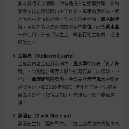
紫水晶唔單止助眠，仲有助提升智慧型財運，例如
靠專業技能賺錢嘅自由工作者。
玄學
角度認為，紫
水晶能平衡頂輪能量，令人決策更清晰。
風水師
建
議，可以將紫水晶洞擺放喺家中
財位
，配合
黃水晶
一齊使用，形成「火生土」嘅
五行
相生格局，增強
聚財力。
金髮晶（Rutilated Quartz）
金髮晶內含金色針狀礦物，
風水學
中代表「貴人帶
財」，特別適合需要人脈賺錢嘅行業（如保險、中
介）。
命理諮詢
時發現，金髮晶對
流年風水
中犯太
歲嘅生肖（如2026年屬蛇）有化解作用。佩戴金
髮晶手鏈時，記得定期用月光淨化，保持能量純
淨。
黑曜石（Black Obsidian）
黑曜石主打「擋煞聚財」，適合容易破財或從事高