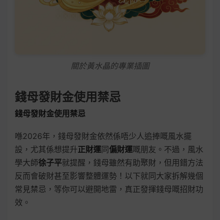
關於黃水晶的專業插圖
錢母發財金使用禁忌
錢母發財金使用禁忌
喺2026年，錢母發財金依然係唔少人追捧嘅風水擺
設，尤其係想提升
正財運
同
偏財運
嘅朋友。不過，風水
學大師
徐子平
就提醒，錢母雖然有助聚財，但用錯方法
反而會破財甚至影響整體運勢！以下就同大家拆解幾個
常見禁忌，等你可以避開地雷，真正發揮錢母嘅招財功
效。