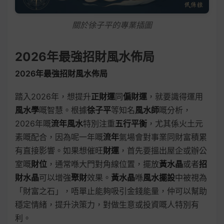
關於徐子平的專業插圖
2026年最強招財風水佈局
2026年最強招財風水佈局
踏入2026年，想提升
正財運
同
偏財運
，就要識得運用
風水學
嘅智慧。根據
徐子平
等知名
風水師
嘅分析，
2026年嘅
流年風水
特別注重
五行平衡
，尤其係火土元
素嘅配合，因為呢一年嘅
流年
氣場會對事業同財富積累
有直接影響。如果想催旺
財運
，首先要搵出屋企或辦公
室嘅
財位
，通常喺大門對角線位置，擺放
黃水晶
或者
招
財水晶
可以增強
聚財
效果。
黃水晶
喺
風水擺設
中被視為
「財富之石」，唔單止能夠吸引金錢能量，仲可以幫助
穩定情緒，提升決策力，對做生意或投資嘅人特別有
利。