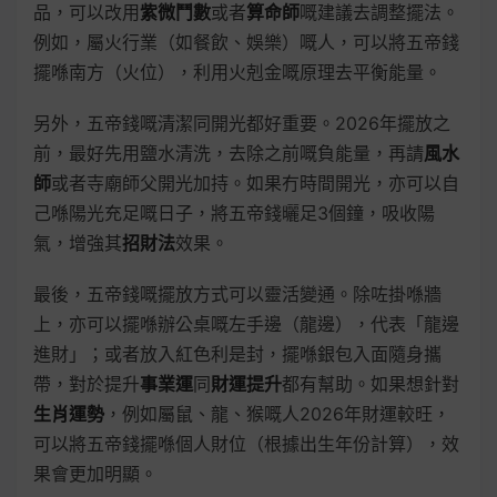
品，可以改用
紫微鬥數
或者
算命師
嘅建議去調整擺法。
例如，屬火行業（如餐飲、娛樂）嘅人，可以將五帝錢
擺喺南方（火位），利用火剋金嘅原理去平衡能量。
另外，五帝錢嘅清潔同開光都好重要。2026年擺放之
前，最好先用鹽水清洗，去除之前嘅負能量，再請
風水
師
或者寺廟師父開光加持。如果冇時間開光，亦可以自
己喺陽光充足嘅日子，將五帝錢曬足3個鐘，吸收陽
氣，增強其
招財法
效果。
最後，五帝錢嘅擺放方式可以靈活變通。除咗掛喺牆
上，亦可以擺喺辦公桌嘅左手邊（龍邊），代表「龍邊
進財」；或者放入紅色利是封，擺喺銀包入面隨身攜
帶，對於提升
事業運
同
財運提升
都有幫助。如果想針對
生肖運勢
，例如屬鼠、龍、猴嘅人2026年財運較旺，
可以將五帝錢擺喺個人財位（根據出生年份計算），效
果會更加明顯。