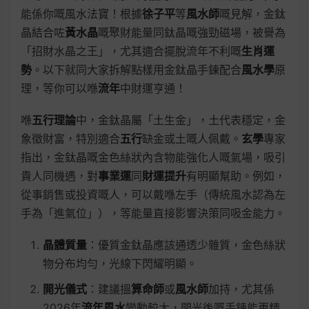
能係你嘅風水法寶！根據
徐子平
等
風水師
嘅見解，金鈦
晶結合咗
黃水晶
嘅聚財能量同鈦晶嘅強勁磁場，被譽為
「招財水晶之王」，尤其適合擺脫流年不利嘅
生肖運
勢
。以下就同大家拆解點樣用金鈦晶手鍊配合
風水學
原
理，等你可以喺
流年
中財運亨通！
喺
五行理論
中，金鈦晶屬「土生金」，土代表穩定，金
象徵財富，特別適合
五行
缺金或土嘅人佩戴。
玄學
專家
指出，金鈦晶嘅金色絲狀內含物能強化人嘅氣場，吸引
貴人同機遇，對
事業運
同
財運提升
有明顯幫助。例如，
從事銷售或投資嘅人，可以戴喺左手（傳統風水認為左
手為「進氣位」），等能量直接影響決策同吸金能力。
晶體質量
：優質金鈦晶應該通透少雜質，金色絲狀
物分布均勻，光線下閃耀明顯。
開光儀式
：建議搵
算命師
或
風水師
加持，尤其係
2026年
流年風水
變動較大，開光後嘅手鍊能更精