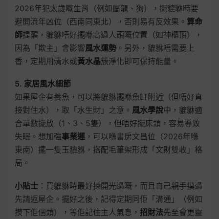
2026年犯太歲嘅生肖（例如屬龍、狗），擺貔貅時要
避開流年凶位（西南同東北），否則易有反效果。
算命
師
提醒，貔貅唔好擺喺高過人頭嘅位置（如神櫃頂），
因為「欺主」會影響
風水運勢
。另外，貔貅唔需要上
香，定期用清水或
黃水晶
簇淨化即可保持能量。
5. 家居風水細節
如果屋企有養魚，可以將貔貅擺喺魚缸附近（但唔好直
接對住水），取「水生財」之意。
風水學說
中，貔貅適
合單數擺放（1、3、5隻），但唔好擺床頭，容易導致
失眠。想加強
事業運
，可以喺書房文昌位（2026年喺
東南）擺一隻玉貔貅，搭配毛筆架形成「文財雙收」格
局。
小貼士
：買貔貅時最好揀開光過嘅，而且自己親手摸過
先請返屋企。擺好之後，記得定期同佢「溝通」（例如
摸下佢個頭），等佢記住主人氣息，
招財法
先至會更靈