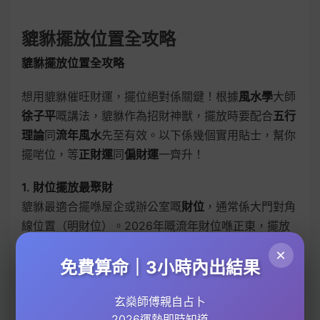
貔貅擺放位置全攻略
貔貅擺放位置全攻略
想用貔貅催旺財運，擺位絕對係關鍵！根據
風水學
大師
徐子平
嘅講法，貔貅作為招財神獸，擺放時要配合
五行
理論
同
流年風水
先至有效。以下係幾個實用貼士，幫你
擺啱位，等
正財運
同
偏財運
一齊升！
1. 財位擺放最聚財
貔貅最適合擺喺屋企或辦公室嘅
財位
，通常係大門對角
線位置（明財位）。2026年嘅流年財位喺正東，擺放
時記住貔貅頭要朝外，等佢「吸財入屋」。如果想加強
×
效果，可以搭配
黃水晶
一齊擺，因為黃水晶本身有
招財
免費算命｜3小時內出結果
水晶
嘅功效，同貔貅合力提升
財運提升
。不過要注意，
玄燊師傅親自占卜
貔貅唔好對住廁所或廚房，否則會影響
風水佈局
嘅氣
2026運勢即時知道