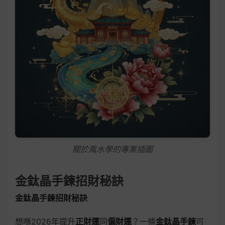
關於風水學的專業插圖
金鈦晶手鍊招財秘訣
金鈦晶手鍊招財秘訣
想喺2026年提升
正財運
同
偏財運
？一條
金鈦晶手鍊
可