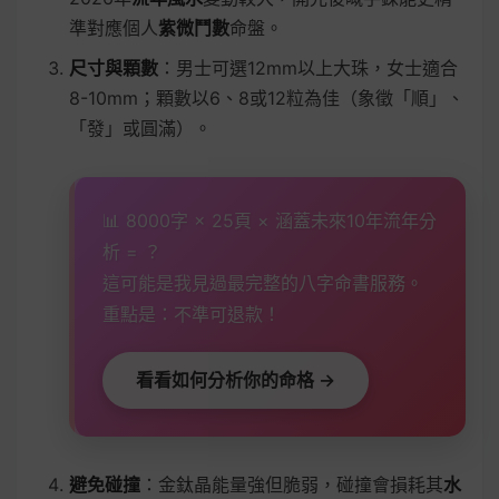
準對應個人
紫微鬥數
命盤。
尺寸與顆數
：男士可選12mm以上大珠，女士適合
8-10mm；顆數以6、8或12粒為佳（象徵「順」、
「發」或圓滿）。
📊 8000字 × 25頁 × 涵蓋未來10年流年分
析 = ？
這可能是我見過最完整的八字命書服務。
重點是：不準可退款！
看看如何分析你的命格 →
避免碰撞
：金鈦晶能量強但脆弱，碰撞會損耗其
水