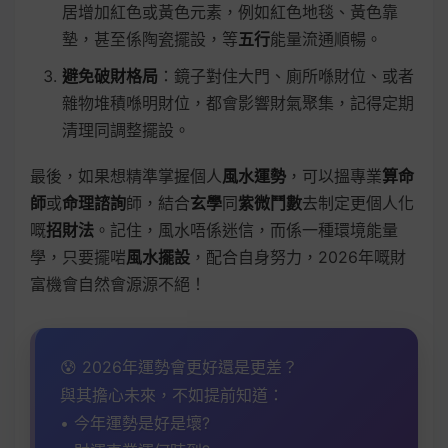
居增加紅色或黃色元素，例如紅色地毯、黃色靠
墊，甚至係陶瓷擺設，等
五行
能量流通順暢。
避免破財格局
：鏡子對住大門、廁所喺財位、或者
雜物堆積喺明財位，都會影響財氣聚集，記得定期
清理同調整擺設。
最後，如果想精準掌握個人
風水運勢
，可以搵專業
算命
師
或
命理諮詢
師，結合
玄學
同
紫微鬥數
去制定更個人化
嘅
招財法
。記住，風水唔係迷信，而係一種環境能量
學，只要擺啱
風水擺設
，配合自身努力，2026年嘅財
富機會自然會源源不絕！
😰 2026年運勢會更好還是更差？
與其擔心未來，不如提前知道：
• 今年運勢是好是壞?