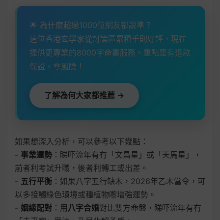
🌟 為什麼超過1000位網友都說準？
這位香港玄學家從討論區累積千則好評，現在
提供更專業的8000字命書服務。重點是有退款
保證，零風險！
了解為何大家都推薦 →
如果想深入分析，可以參考以下幾點：
-
事業運勢
：睇吓流年有冇「文昌星」或「天馬星」，
前者利考試升職，後者利轉工或出差。
-
五行平衡
：如果八字五行缺木，2026年乙木當令，可
以多接觸綠色環境或種植物嚟增強運勢。
-
姻緣配對
：用
八字合婚
對比雙方命盤，睇吓流年有冇