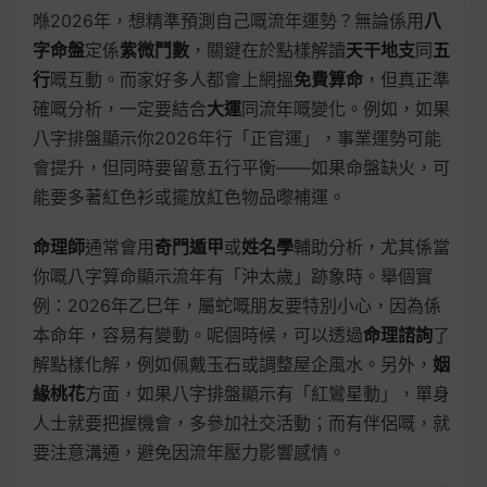
喺2026年，想精準預測自己嘅流年運勢？無論係用
八
字命盤
定係
紫微鬥數
，關鍵在於點樣解讀
天干地支
同
五
行
嘅互動。而家好多人都會上網搵
免費算命
，但真正準
確嘅分析，一定要結合
大運
同流年嘅變化。例如，如果
八字排盤顯示你2026年行「正官運」，事業運勢可能
會提升，但同時要留意五行平衡——如果命盤缺火，可
能要多著紅色衫或擺放紅色物品嚟補運。
命理師
通常會用
奇門遁甲
或
姓名學
輔助分析，尤其係當
你嘅八字算命顯示流年有「沖太歲」跡象時。舉個實
例：2026年乙巳年，屬蛇嘅朋友要特別小心，因為係
本命年，容易有變動。呢個時候，可以透過
命理諮詢
了
解點樣化解，例如佩戴玉石或調整屋企風水。另外，
姻
緣桃花
方面，如果八字排盤顯示有「紅鸞星動」，單身
人士就要把握機會，多參加社交活動；而有伴侶嘅，就
要注意溝通，避免因流年壓力影響感情。