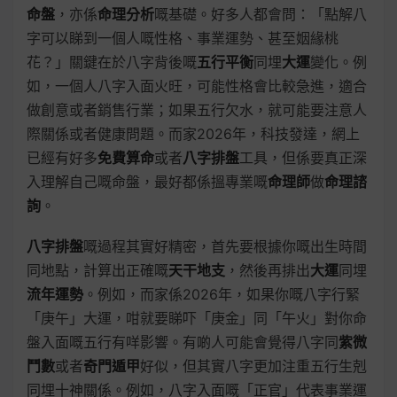
命盤
，亦係
命理分析
嘅基礎。好多人都會問：「點解八
字可以睇到一個人嘅性格、事業運勢、甚至姻緣桃
花？」關鍵在於八字背後嘅
五行平衡
同埋
大運
變化。例
如，一個人八字入面火旺，可能性格會比較急進，適合
做創意或者銷售行業；如果五行欠水，就可能要注意人
際關係或者健康問題。而家2026年，科技發達，網上
已經有好多
免費算命
或者
八字排盤
工具，但係要真正深
入理解自己嘅命盤，最好都係搵專業嘅
命理師
做
命理諮
詢
。
八字排盤
嘅過程其實好精密，首先要根據你嘅出生時間
同地點，計算出正確嘅
天干地支
，然後再排出
大運
同埋
流年運勢
。例如，而家係2026年，如果你嘅八字行緊
「庚午」大運，咁就要睇吓「庚金」同「午火」對你命
盤入面嘅五行有咩影響。有啲人可能會覺得八字同
紫微
鬥數
或者
奇門遁甲
好似，但其實八字更加注重五行生剋
同埋十神關係。例如，八字入面嘅「正官」代表事業運