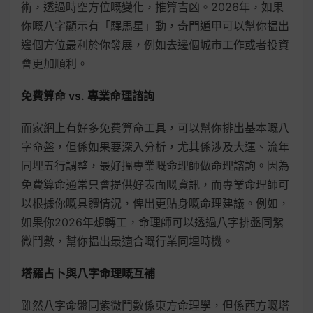
術，透過時空方位嘅變化，推算吉凶。2026年，如果
你嘅八字顯示有「驛馬星」動，奇門遁甲可以幫你揾出
邊個方位最利於你發展，例如去邊個城市工作或者投資
會更加順利。
免費算命 vs. 專業命理諮詢
而家網上有好多免費算命工具，可以幫你排出基本嘅八
字命盤，但係如果要深入分析，尤其係涉及大運、流年
同埋五行調整，最好搵專業嘅命理師做命理諮詢。因為
免費算命通常只會提供好表面嘅資訊，而專業命理師可
以根據你嘅具體情況，俾出更貼身嘅命理建議。例如，
如果你2026年想轉工，命理師可以透過八字排盤同紫
微鬥數，幫你揾出最適合嘅行業同埋時機。
塔羅占卜與八字命理嘅互補
雖然八字命盤同紫微鬥數係東方命理學，但係西方嘅塔