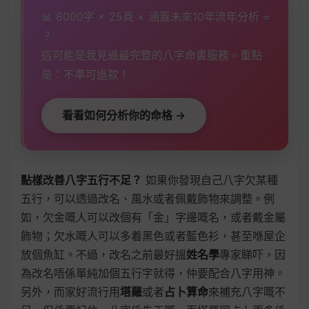
📊 8000字 × 25頁 × 涵蓋未來10年流年分析 =
？
這可能是我見過最完整的八字命書服務。重點
是：不準可退款！
看看如何分析你的命格 →
點樣改善八字五行不足？
如果你發現自己八字欠某種
五行，可以透過改名、風水或者佩戴飾物來調整。例
如，欠金嘅人可以改個有「金」字邊嘅名，或者戴金屬
飾物；欠水嘅人可以多着黑色或者藍色衫，甚至喺屋企
放個魚缸。不過，改名之前最好搵
姓名學
專家睇吓，因
為改名唔係單純加個五行字就得，仲要配合八字用神。
另外，而家好流行用
塔羅
或者
占卜算命
來補充八字嘅不