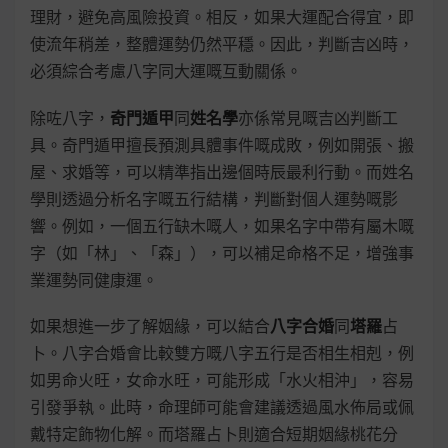
理財，避免高風險投資。相反，如果大運配合得宜，即
使流年稍差，整體運勢仍然平穩。因此，判斷吉凶時，
必須綜合考慮八字同大運嘅互動關係。
除咗八字，
奇門遁甲
同
姓名學
亦係常見嘅吉凶判斷工
具。奇門遁甲擅長預測具體事件嘅成敗，例如開張、搬
屋、求婚等，可以精準指出邊個時辰最利行動。而姓名
學則透過分析名字嘅五行結構，判斷對個人運勢嘅影
響。例如，一個五行缺木嘅人，如果名字中帶有屬木嘅
字（如「林」、「森」），可以補足命格不足，增強事
業運勢同健康運。
如果想進一步了解姻緣，可以結合
八字合婚
同
塔羅
占
卜。八字合婚會比較雙方嘅八字五行是否相生相剋，例
如男命火旺，女命水旺，可能形成「水火相沖」，容易
引發爭執。此時，命理師可能會建議透過風水佈局或佩
戴特定飾物化解。而塔羅占卜則適合短期姻緣桃花分