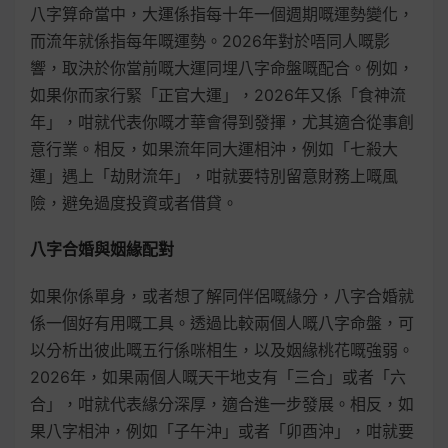
八字算命當中，大運係指每十年一個週期嘅運勢變化，
而流年就係指每年嘅運勢。2026年對於唔同人嘅影
響，取決於你當前嘅大運同埋八字命盤嘅配合。例如，
如果你而家行緊「正官大運」，2026年又係「食神流
年」，咁就代表你嘅才華會得到發揮，尤其適合從事創
意行業。相反，如果流年同大運相沖，例如「七殺大
運」遇上「劫財流年」，咁就要特別留意財務上嘅風
險，避免過度投資或者借貸。
八字合婚與姻緣配對
如果你係單身，或者想了解同伴侶嘅緣分，八字合婚就
係一個好有用嘅工具。透過比較兩個人嘅八字命盤，可
以分析出彼此嘅五行係咪相生，以及姻緣桃花嘅強弱。
2026年，如果兩個人嘅天干地支有「三合」或者「六
合」，咁就代表緣分深厚，適合進一步發展。相反，如
果八字相沖，例如「子午沖」或者「卯酉沖」，咁就要