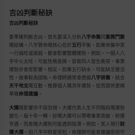
吉凶判斷秘訣
吉凶判斷秘訣
要準確判斷吉凶，首先要深入分析
八字命盤
同
紫微鬥數
嘅結構。八字算命嘅核心在於
五行
平衡，如果命盤中某
一行過旺或過弱，都會影響整體運勢。例如，一個人八
字中火太旺，可能性格急躁，容易同人發生衝突，事業
運勢亦會受影響。相反，如果五行缺水，可能缺乏靈活
性，做事較為固執。命理師通常會透過
八字排盤
，結合
天干地支
嘅互動，推算個人嘅流年運勢，從而提供更精
準嘅
命理建議
。
大運
嘅影響亦不容忽視。大運代表人生不同階段嘅運勢
變化，每十年一轉，好嘅大運可以帶嚟事業突破、財運
亨通，而差嘅大運則可能遇到阻滯。例如，某人現行
財
運大運
，但八字中財星受剋，命理師可能會建議佢保守