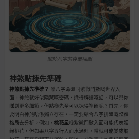
關於八字的專業插圖
神煞點揀先準確
神煞點揀先準確？
喺八字命盤同紫微鬥數嘅世界入
面，神煞就好似隱藏嘅密碼，識得解讀嘅話，可以幫你
睇到更多細節。但點樣先至可以揀得準確呢？首先，你
要明白神煞唔係獨立存在，一定要結合八字排盤嘅整體
格局去分析。例如，
桃花星
喺紫微鬥數入面可能代表姻
緣桃花，但如果八字五行入面水過旺，咁就可能變成爛