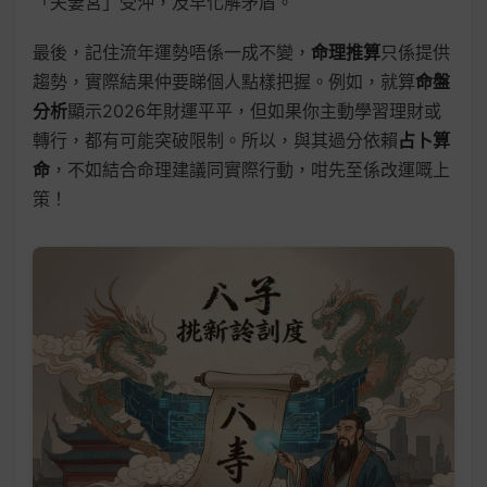
「夫妻宮」受沖，及早化解矛盾。
最後，記住流年運勢唔係一成不變，
命理推算
只係提供
趨勢，實際結果仲要睇個人點樣把握。例如，就算
命盤
分析
顯示2026年財運平平，但如果你主動學習理財或
轉行，都有可能突破限制。所以，與其過分依賴
占卜算
命
，不如結合命理建議同實際行動，咁先至係改運嘅上
策！