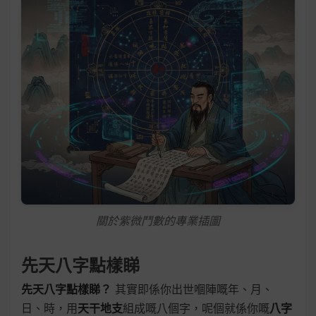
關於紫微鬥數的專業插圖
先天八字點樣睇
先天八字點樣睇？
其實即係你出世嗰陣嘅年、月、
日、時，用
天干地支
組成嘅八個字，呢個就係你嘅
八字