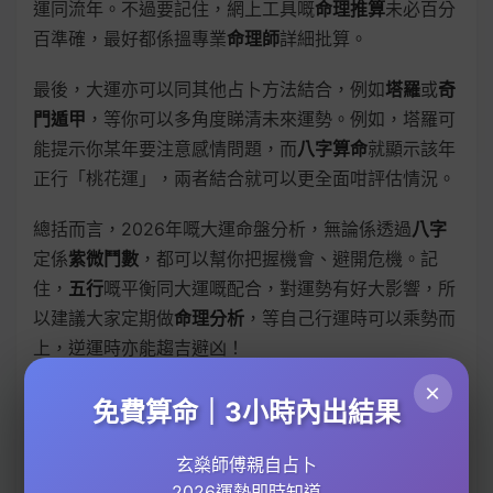
運同流年。不過要記住，網上工具嘅
命理推算
未必百分
百準確，最好都係搵專業
命理師
詳細批算。
最後，大運亦可以同其他占卜方法結合，例如
塔羅
或
奇
門遁甲
，等你可以多角度睇清未來運勢。例如，塔羅可
能提示你某年要注意感情問題，而
八字算命
就顯示該年
正行「桃花運」，兩者結合就可以更全面咁評估情況。
總括而言，2026年嘅大運命盤分析，無論係透過
八字
定係
紫微鬥數
，都可以幫你把握機會、避開危機。記
住，
五行
嘅平衡同大運嘅配合，對運勢有好大影響，所
以建議大家定期做
命理分析
，等自己行運時可以乘勢而
上，逆運時亦能趨吉避凶！
×
免費算命｜3小時內出結果
玄燊師傅親自占卜
2026運勢即時知道