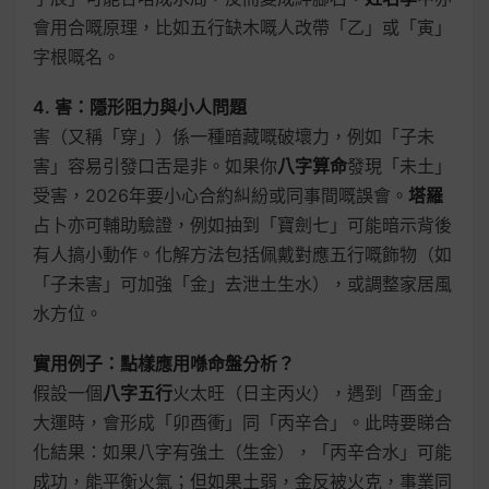
會用合嘅原理，比如五行缺木嘅人改帶「乙」或「寅」
字根嘅名。
4. 害：隱形阻力與小人問題
害（又稱「穿」）係一種暗藏嘅破壞力，例如「子未
害」容易引發口舌是非。如果你
八字算命
發現「未土」
受害，2026年要小心合約糾紛或同事間嘅誤會。
塔羅
占卜亦可輔助驗證，例如抽到「寶劍七」可能暗示背後
有人搞小動作。化解方法包括佩戴對應五行嘅飾物（如
「子未害」可加強「金」去泄土生水），或調整家居風
水方位。
實用例子：點樣應用喺命盤分析？
假設一個
八字五行
火太旺（日主丙火），遇到「酉金」
大運時，會形成「卯酉衝」同「丙辛合」。此時要睇合
化結果：如果八字有強土（生金），「丙辛合水」可能
成功，能平衡火氣；但如果土弱，金反被火克，事業同