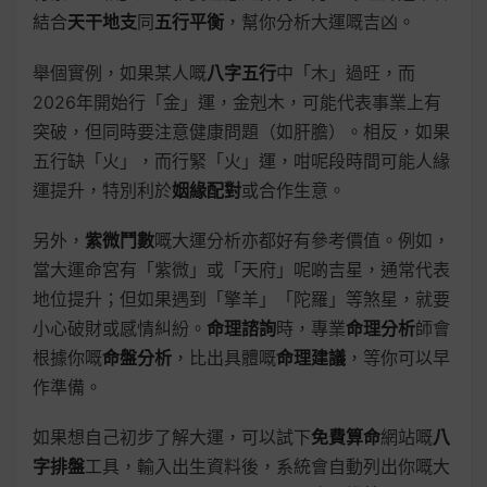
結合
天干地支
同
五行平衡
，幫你分析大運嘅吉凶。
舉個實例，如果某人嘅
八字五行
中「木」過旺，而
2026年開始行「金」運，金剋木，可能代表事業上有
突破，但同時要注意健康問題（如肝膽）。相反，如果
五行缺「火」，而行緊「火」運，咁呢段時間可能人緣
運提升，特別利於
姻緣配對
或合作生意。
另外，
紫微鬥數
嘅大運分析亦都好有參考價值。例如，
當大運命宮有「紫微」或「天府」呢啲吉星，通常代表
地位提升；但如果遇到「擎羊」「陀羅」等煞星，就要
小心破財或感情糾紛。
命理諮詢
時，專業
命理分析
師會
根據你嘅
命盤分析
，比出具體嘅
命理建議
，等你可以早
作準備。
如果想自己初步了解大運，可以試下
免費算命
網站嘅
八
字排盤
工具，輸入出生資料後，系統會自動列出你嘅大