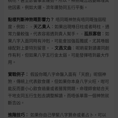
桃花，甚至影響事業運勢。所以，神煞嘅吉凶要睇埋其
他因素，例如大運、流年運勢同五行平衡。
點樣判斷神煞嘅影響力？
唔同嘅神煞有唔同嘅強弱程
度，例如： -
天乙貴人
：如果出現喺日柱或者時柱，通
常力量較強，代表容易遇到貴人幫手。 -
孤辰寡宿
：如
果八字入面同時有沖剋，可能會加強孤獨感，尤其喺姻
緣配對上要特別留意。 -
文昌文曲
：呢啲星對讀書同創
作有利，但如果八字五行金太弱，可能發揮唔到最大作
用。
實戰例子：
假設你嘅八字命盤入面有「天廚」呢個神
煞，傳統上代表飲食運，但如果你本身八字火旺，咁可
能反而要小心飲食過量或者腸胃問題。命理師會結合天
干地支同五行生剋去調整解讀，而唔係單靠一個神煞就
斷吉凶。
進階技巧：
如果你自己學緊八字算命或者占卜，可以