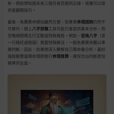
析，例如想知道未來三個月會否遇到正緣，塔羅可以提
供直觀嘅指引。
最後，免費算命網站雖然方便，但專業
命理諮詢
仍然不
可替代。網上
八字排盤
工具可能只會提供基本分析，而
忽略細微嘅五行互動或特殊格局。例如，
從格八字
（某
一行極旺或極弱）需要特殊解法，一般免費算命難以準
確判斷。因此，如果想深入瞭解自己嘅命盤分析，最好
搵經驗豐富嘅命理師進行
命理推算
，確保吉凶判斷更加
精準同全面。