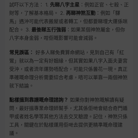
試吓以下方法： 1.
先睇八字主星
：例如正官、七殺、正
財等，了解基本格局。 2.
再睇神煞互動
：例如「驛
馬」遇沖可能代表搬屋或者轉工，但都要睇埋大運係咪
配合。 3.
最後睇五行強弱
：如果某個神煞屬金，但你
八字本身金弱，咁佢嘅影響可能會減弱。
常見誤區：
好多人睇免費算命網站，見到自己有「紅
鸞」就以為一定有好姻緣，但其實如果八字入面夫妻宮
受沖，或者流年運勢唔配合，可能只係曇花一現。真正
準確嘅命理分析需要綜合考慮，唔可以單靠一兩個神煞
就下結論。
點樣搵到靠譜嘅命理諮詢？
如果你對神煞嘅解讀有疑
問，最好搵專業命理師幫手，尤其係佢哋會結合奇門遁
甲或者姓名學等其他方法去交叉驗證。記住，神煞只係
工具，關鍵在於點樣運用佢哋去提供更精準嘅命理建
議。