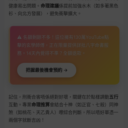
健康易出問題。
命理建議
係提前加強水木（如多著黑色
衫、向北方發展），避免衝擊擴大。
⚠️ 名額剩餘不多！這位擁有130萬YouTube點
擊的玄學師傅，正在限量提供詳批八字命書服
務。14天內覺得不準？全額退款。
把握最後機會預約 →
記住，刑衝合害唔係絕對好壞，關鍵在於點樣調動
五行
互動。專業
命理推算
會結合十神（如正官、七殺）同神
煞（如桃花、天乙貴人）嚟綜合判斷，所以唔好單憑一
兩個字就斷吉凶！