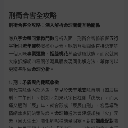
刑衝合害全攻略
刑衝合害全攻略：深入解析命理關鍵互動關係
喺
八字命盤
同
紫微鬥數
分析入面，刑衝合害係影響
五行
平衡
同
流年運勢
嘅核心要素。呢啲互動關係直接決定咗
一個人嘅
事業運勢
、
姻緣桃花
甚至健康狀態。而家就同
大家拆解呢四種關係嘅具體表現同化解方法，等你可以
更精準咁做
命理分析
。
1. 刑：矛盾與內耗嘅象徵
刑代表嘅係內部矛盾，常見於
天干地支
嘅自刑（如辰辰
刑、午午刑）。例如，如果八字日柱係「戊辰」，而大
運又遇到「辰」年，就會形成「辰辰自刑」，容易導致
情緒焦慮同決策失誤。
命理師
通常會建議加強「火」元
素（因火生土）嚟化解呢種能量阻塞。對於
姻緣配對
嚟