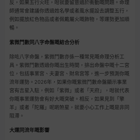
反，如果五行火旺，咁就要留意過於衝動嘅問題。命理
師通常會建議你透過姓名學或者風水擺設去調整五行，
例如擺放紅色物品或者佩戴屬火嘅飾物，等運勢更加順
暢。
紫微鬥數同八字命盤嘅結合分析
除咗八字命盤，紫微鬥數亦係一種常見嘅命理分析工
具。紫微鬥數透過你嘅出生時間，排出命盤中嘅十二宮
位，包括事業宮、夫妻宮、財帛宮等，進一步預測你嘅
流年運勢。2026年，如果你嘅紫微鬥數命盤顯示事業
宮有吉星入駐，例如「紫微」或者「天府」，咁就代表
你嘅事業運勢會有好大嘅突破。相反，如果見到「擎
羊」或者「陀羅」呢啲煞星，就要小心工作上嘅是非同
阻滯。
大運同流年嘅影響