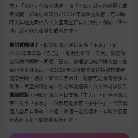
勢，「正財」代表金錢運，而「七殺」就可能係壓力或
者挑戰。如果你想知自己2026年嘅運勢點樣，可以睇
吓流年地支同你八字入面嘅五行有冇沖剋，例如「子午
沖」就可能代表變動或者是非。
舉個實際例子
，假設你嘅八字日主係「甲木」，而
2026年流年係「乙巳」，咁就要睇吓「乙木」係幫你
定係劫你嘅財，同埋「巳火」會唔會洩咗你嘅木氣。如
果八字本身木弱，咁2026年就可能會覺得特別攰或者
健康差啲。相反，如果八字木旺，咁就可能會有好多人
幫你，甚至升職加薪。除咗事業運勢，八字仲可以睇到
姻緣配對
，例如你嘅八字日支係「午火」，而伴侶嘅八
字日支係「子水」，咁就可能會有「子午沖」，代表兩
個人容易有爭執。不過，沖唔一定係壞事，有時沖反而
代表有火花，關鍵係點樣化解。