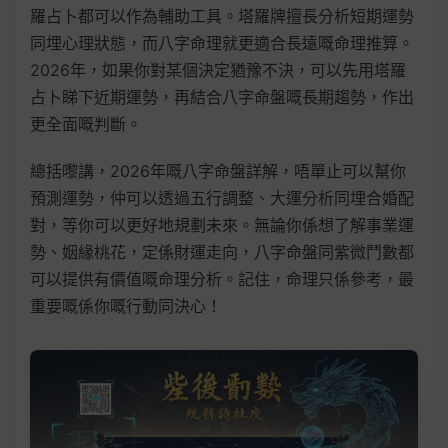
羅占卜都可以作為輔助工具。塔羅牌擅長分析短期運勢
同埋心理狀態，而八字命理就更適合長遠嘅命理推算。
2026年，如果你對某個決定猶豫不決，可以先用塔羅
占卜睇下近期運勢，再結合八字命盤嘅長期趨勢，作出
更全面嘅判斷。
總括嚟講，2026年嘅八字命盤詳解，唔單止可以幫你
預測運勢，仲可以透過五行調整、大運分析同埋合婚配
對，等你可以更好地規劃未來。無論你係想了解事業運
勢、姻緣桃花，定係財運走向，八字命盤同紫微鬥數都
可以提供有價值嘅命理分析。記住，命理只係參考，最
重要嘅係你嘅行動同決心！