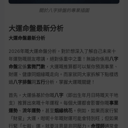
關於八字排盤的專業插圖
大運命盤最新分析
大運命盤最新分析
2026年嘅大運命盤分析，對於想深入了解自己未來十
年運勢嘅朋友嚟講，絕對係重中之重！無論你係用
八字
命盤
定係
紫微鬥數
，大運嘅推算都可以幫你預測事業、
財運、健康同姻緣嘅走向。而家就同大家拆解下點樣透
過
八字排盤
同
五行
分析，掌握大運嘅關鍵！
首先，大運係基於你嘅
八字
（即出生年月日時嘅天干地
支）推算出來嘅十年運程。每個大運都會影響你嘅
事業
運勢
、
流年運勢
，甚至
姻緣桃花
。例如，如果而家行緊
「財星」大運，咁呢十年嘅財運可能會特別旺；但如果
行緊「七殺」運，就要注意是非同壓力。
命理師
通常會