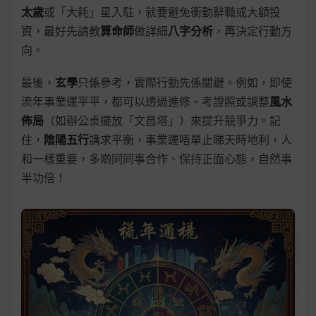
太歲
或「大耗」星入駐，就要避免衝動辭職或大額投
資，最好先請教
算命師
做詳細
八字分析
，再決定行動方
向。
最後，
玄學
只係參考，實際行動先係關鍵。例如，即使
流年事業運平平，都可以透過進修、考證照或調整
風水
佈局
（如辦公桌擺放「文昌塔」）來提升競爭力。記
住，
陰陽五行
講求平衡，事業運唔單止睇天時地利，人
和一樣重要，多啲同同事合作、保持正面心態，自然事
半功倍！