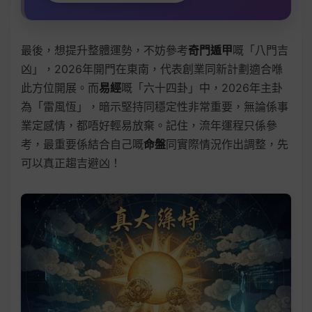
最後，想提升整體運勢，不妨參考
奇門遁甲
嘅「八門吉
凶」，2026年開門在東南，代表創業同新計劃適合喺
此方位開展。而
易經
嘅「六十四卦」中，2026年主卦
為「雷風恆」，暗示堅持同穩定性非常重要，無論係事
業定感情，都唔好輕易放棄。記住，流年運程只係參
考，最重要係結合自己嘅
命盤
同實際情況作出調整，先
可以真正趨吉避凶！