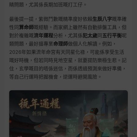
睛問題，尤其係長期加班嘅打工仔。
最後提一提，紫微鬥數嘅精準度好依賴
生辰八字
嘅準確
性同
算命師
嘅經驗。而家網上雖然有自動排盤工具，但
對於複雜嘅
流年運程
分析，尤其係
犯太歲
同
五行平衡
呢
類問題，最好搵專業
命理師
做個人化解讀。例如，
2026年如果流年命宮有天同星化祿，可能係享受生活
嘅好時機，但若同時見地空星，就要提防樂極生悲。記
住，玄學嘅目的唔係迷信，而係透過預測來做好準備，
等自己行運時把握機會，逆運時避開風險。