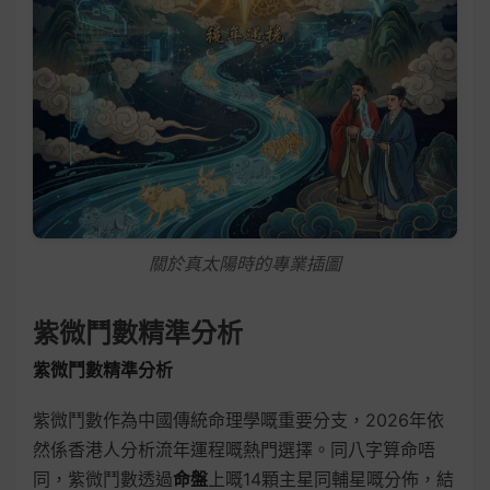
關於真太陽時的專業插圖
紫微鬥數精準分析
紫微鬥數精準分析
紫微鬥數作為中國傳統命理學嘅重要分支，2026年依
然係香港人分析流年運程嘅熱門選擇。同八字算命唔
同，紫微鬥數透過
命盤
上嘅14顆主星同輔星嘅分佈，結