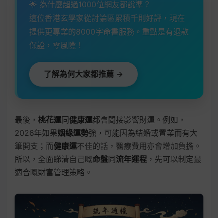
🌟 為什麼超過1000位網友都說準？
這位香港玄學家從討論區累積千則好評，現在
提供更專業的8000字命書服務。重點是有退款
保證，零風險！
了解為何大家都推薦 →
最後，
桃花運
同
健康運
都會間接影響財運。例如，
2026年如果
姻緣運勢
強，可能因為結婚或置業而有大
筆開支；而
健康運
不佳的話，醫療費用亦會增加負擔。
所以，全面睇清自己嘅
命盤
同
流年運程
，先可以制定最
適合嘅財富管理策略。