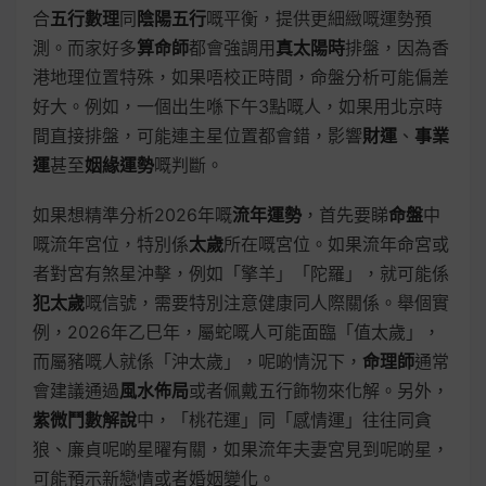
合
五行數理
同
陰陽五行
嘅平衡，提供更細緻嘅運勢預
測。而家好多
算命師
都會強調用
真太陽時
排盤，因為香
港地理位置特殊，如果唔校正時間，命盤分析可能偏差
好大。例如，一個出生喺下午3點嘅人，如果用北京時
間直接排盤，可能連主星位置都會錯，影響
財運
、
事業
運
甚至
姻緣運勢
嘅判斷。
如果想精準分析2026年嘅
流年運勢
，首先要睇
命盤
中
嘅流年宮位，特別係
太歲
所在嘅宮位。如果流年命宮或
者對宮有煞星沖擊，例如「擎羊」「陀羅」，就可能係
犯太歲
嘅信號，需要特別注意健康同人際關係。舉個實
例，2026年乙巳年，屬蛇嘅人可能面臨「值太歲」，
而屬豬嘅人就係「沖太歲」，呢啲情況下，
命理師
通常
會建議通過
風水佈局
或者佩戴五行飾物來化解。另外，
紫微鬥數解說
中，「桃花運」同「感情運」往往同貪
狼、廉貞呢啲星曜有關，如果流年夫妻宮見到呢啲星，
可能預示新戀情或者婚姻變化。