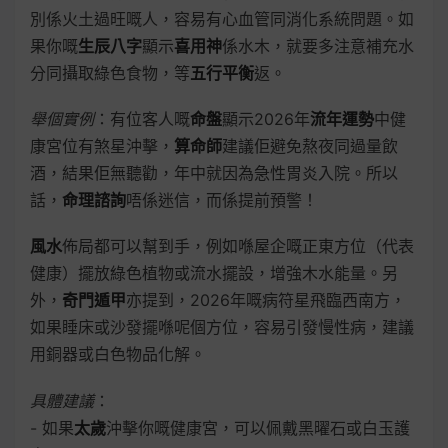
別係火土過旺嘅人，容易有心血管同消化系統問題。如
果你嘅
生辰八字
顯示
喜用神
係水木，就要多注意補充水
分同攝取綠色食物，等
五行平衡
返。
舉個實例
：有位客人嘅
命盤
顯示2026年
流年運勢
中健
康宮位有煞星沖擊，
算命師
建議佢避免熬夜同過量飲
酒，結果佢無聽勸，年中就因為急性胃炎入院。所以
話，
命理諮詢
唔係迷信，而係提前預警！
風水
佈局都可以幫到手，例如喺屋企嘅正東方位（代表
健康）擺放綠色植物或流水擺設，增強木水能量。另
外，
奇門遁甲
亦提到，2026年嘅病符星飛臨西南方，
如果睡床或沙發擺喺呢個方位，容易引發慢性病，建議
用銅器或白色物品化解。
具體建議
：
- 如果
太歲
沖擊你嘅健康宮，可以佩戴黑曜石或白玉護