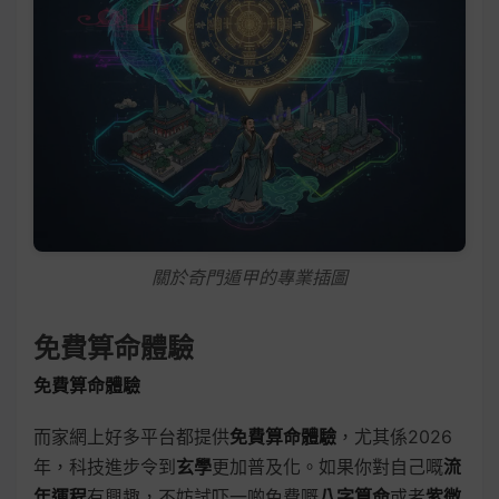
關於奇門遁甲的專業插圖
免費算命體驗
免費算命體驗
而家網上好多平台都提供
免費算命體驗
，尤其係2026
年，科技進步令到
玄學
更加普及化。如果你對自己嘅
流
年運程
有興趣，不妨試吓一啲免費嘅
八字算命
或者
紫微