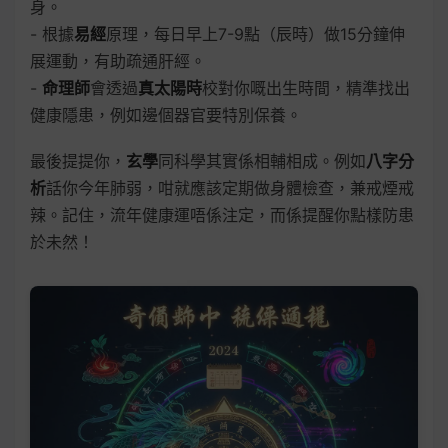
身。
- 根據
易經
原理，每日早上7-9點（辰時）做15分鐘伸
展運動，有助疏通肝經。
-
命理師
會透過
真太陽時
校對你嘅出生時間，精準找出
健康隱患，例如邊個器官要特別保養。
最後提提你，
玄學
同科學其實係相輔相成。例如
八字分
析
話你今年肺弱，咁就應該定期做身體檢查，兼戒煙戒
辣。記住，流年健康運唔係注定，而係提醒你點樣防患
於未然！