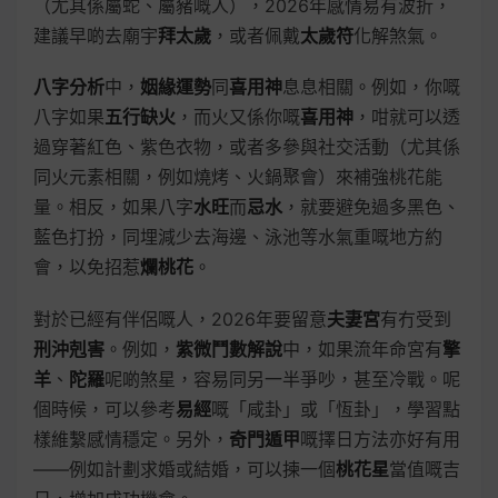
（尤其係屬蛇、屬豬嘅人），2026年感情易有波折，
建議早啲去廟宇
拜太歲
，或者佩戴
太歲符
化解煞氣。
八字分析
中，
姻緣運勢
同
喜用神
息息相關。例如，你嘅
八字如果
五行缺火
，而火又係你嘅
喜用神
，咁就可以透
過穿著紅色、紫色衣物，或者多參與社交活動（尤其係
同火元素相關，例如燒烤、火鍋聚會）來補強桃花能
量。相反，如果八字
水旺
而
忌水
，就要避免過多黑色、
藍色打扮，同埋減少去海邊、泳池等水氣重嘅地方約
會，以免招惹
爛桃花
。
對於已經有伴侶嘅人，2026年要留意
夫妻宮
有冇受到
刑沖剋害
。例如，
紫微鬥數解說
中，如果流年命宮有
擎
羊
、
陀羅
呢啲煞星，容易同另一半爭吵，甚至冷戰。呢
個時候，可以參考
易經
嘅「咸卦」或「恆卦」，學習點
樣維繫感情穩定。另外，
奇門遁甲
嘅擇日方法亦好有用
——例如計劃求婚或結婚，可以揀一個
桃花星
當值嘅吉