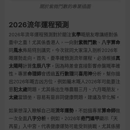
關於紫微鬥數的專業插圖
2026流年運程預測
2026年流年運程預測對於關注
玄學
嘅朋友嚟講絕對係
重中之重！尤其係香港人，一向對
紫微鬥數
、
八字算命
同
風水
佈局特別講究，今次就同大家深入剖析2026年
嘅運勢走向。首先，要準確預測流年運程，必須根據
真
太陽時
計算
生辰八字
，因為時差會直接影響命盤嘅準確
性。專業
命理師
會透過
五行數理
同
喜用神
分析，幫你搵
出2026年嘅吉凶方位，例如屬木嘅人2026年可能要注
意
犯太歲
問題，尤其係出生喺農曆三月、六月嘅朋友，
太歲
當頭坐，容易有是非同健康問題，建議及早化解。
如果想深入瞭解自己嘅
流年運勢
，不妨搵專業
算命師
做
一次全面
八字分析
。例如，2026年
奇門遁甲
顯示「天
芮星」入中宮，代表健康運勢可能受到挑戰，尤其係腸