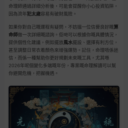
命理師通過詳細分析後，可能會提醒你小心投資陷阱，
因為流年
犯太歲
容易有破財風險。
如果你對自己嘅運程有疑問，不妨搵一位信譽良好嘅
算
命師
做一次詳細嘅諮詢。佢哋可以根據你嘅具體情況，
提供個性化建議，例如擺放
風水
擺設、選擇有利方位，
甚至調整日常衣着顏色來增強運勢。記住，命理唔係迷
信，而係一種幫助你更好規劃未來嘅工具，尤其喺
2026年呢個變化多端嘅年份，專業嘅命理解讀可以幫
你避開危機，把握機遇。