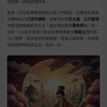
唔使進一步搵師傅詳談。
最後，記住免費算命通常只係入門級別，如果真係想深
入瞭解自己嘅
流年運勢
，或者想針對
犯太歲
、
五行數理
失衡等問題搵解決方法，最好預約專業
算命師
做一對一
分析。2026年有唔少新派玄學師傅結合
陰陽五行
同現
代心理學，提供更貼地嘅建議，唔單止講運程，仲會教
你點樣實際改善生活，值得一試！