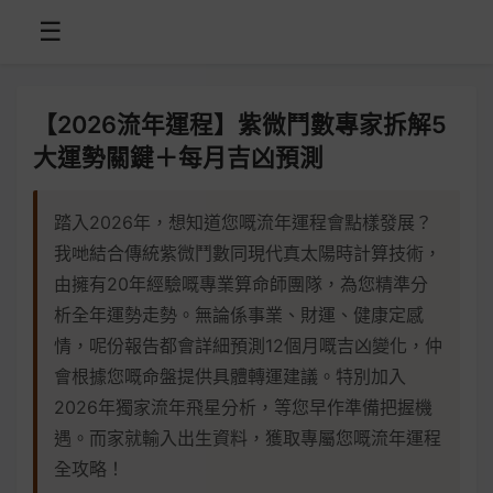
☰
【2026流年運程】紫微鬥數專家拆解5
大運勢關鍵＋每月吉凶預測
踏入2026年，想知道您嘅流年運程會點樣發展？
我哋結合傳統紫微鬥數同現代真太陽時計算技術，
由擁有20年經驗嘅專業算命師團隊，為您精準分
析全年運勢走勢。無論係事業、財運、健康定感
情，呢份報告都會詳細預測12個月嘅吉凶變化，仲
會根據您嘅命盤提供具體轉運建議。特別加入
2026年獨家流年飛星分析，等您早作準備把握機
遇。而家就輸入出生資料，獲取專屬您嘅流年運程
全攻略！