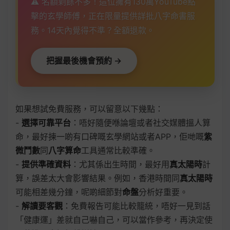
⚠️ 名額剩餘不多！這位擁有130萬YouTube點
擊的玄學師傅，正在限量提供詳批八字命書服
務。14天內覺得不準？全額退款。
把握最後機會預約 →
如果想試免費服務，可以留意以下幾點：
-
選擇可靠平台
：唔好隨便喺論壇或者社交媒體搵人算
命，最好揀一啲有口碑嘅玄學網站或者APP，佢哋嘅
紫
微鬥數
同
八字算命
工具通常比較準確。
-
提供準確資料
：尤其係出生時間，最好用
真太陽時
計
算，誤差太大會影響結果。例如，香港時間同
真太陽時
可能相差幾分鐘，呢啲細節對
命盤
分析好重要。
-
解讀要客觀
：免費報告可能比較籠統，唔好一見到話
「健康運」差就自己嚇自己，可以當作參考，再決定使