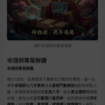
關於命理師的專業插圖
命理師專業解讀
命理師專業解讀
喺2026年，如果想深入瞭解自己嘅流年運程，搵一位
專業
命理師
做
八字算命
或者
紫微鬥數解說
絕對係明智之
選。命理師會根據你嘅
生辰八字
，結合
真太陽時
嘅精確
計算，幫你分析
五行數理
同
喜用神
，從而預測你嘅
流年
運勢
，包括
財運
、
事業運
、
感情運
同
健康運
等。例如，