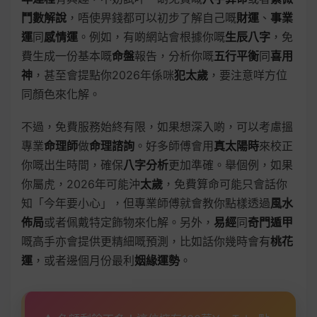
鬥數解說
，唔使畀錢都可以初步了解自己嘅
財運
、
事業
運
同
感情運
。例如，有啲網站會根據你嘅
生辰八字
，免
費生成一份基本嘅
命盤
報告，分析你嘅
五行平衡
同
喜用
神
，甚至會提點你2026年係咪
犯太歲
，要注意咩方位
同顏色來化解。
不過，免費服務始終有限，如果想深入啲，可以考慮搵
專業
命理師
做
命理諮詢
。好多師傅會用
真太陽時
來校正
你嘅出生時間，確保
八字分析
更加準確。舉個例，如果
你屬虎，2026年可能沖
太歲
，免費算命可能只會話你
知「今年要小心」，但專業師傅就會教你點樣透過
風水
佈局
或者佩戴特定飾物來化解。另外，
易經
同
奇門遁甲
嘅高手亦會提供更精細嘅預測，比如話你幾時會有
桃花
運
，或者邊個月份最利
姻緣運勢
。