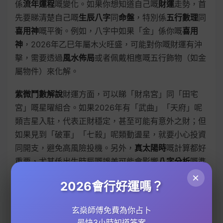
係
流年運程
嘅變化。如果你想知道自己嘅
財運
走勢，首
先要睇清楚自己嘅
生辰八字
同
命盤
，特別係
五行數理
同
喜用神
嘅平衡。例如，八字中如果「金」係你嘅
喜用
神
，2026年乙巳年屬木火旺盛，可能對你嘅財運有沖
擊，需要透過
風水佈局
或者佩戴相應嘅五行飾物（如金
屬物件）來化解。
紫微鬥數解說
財運方面，可以睇「財帛宮」同「田宅
宮」嘅星曜組合。如果2026年有「武曲」「天府」呢
類吉星入駐，代表正財穩定，甚至可能有意外之財；但
如果見到「破軍」「七殺」呢類動盪星，就要小心投資
同開支，避免高風險投機。另外，
真太陽時
嘅計算都好
重要，尤其係出生時辰嘅誤差可能會影響
八字分析
嘅準
確性，建議搵專業
玄學
師傅覆核。
×
2026會行好運嗎？
2026年係乙巳年，
犯太歲
嘅生肖（如屬豬、蛇）要特
玄燊師傅免費為你占卜
別留意財運波動。
太歲
當頭，容易有破財或者是非，可
最快3小時知道答案