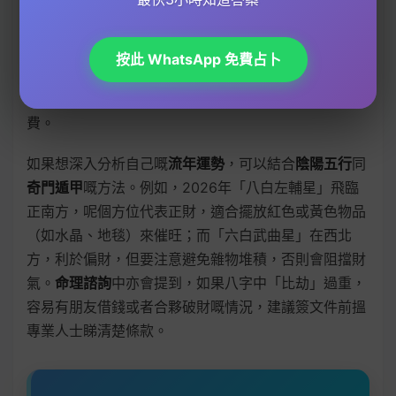
以透過拜太歲、佩戴太歲符或者調整
風水
擺設（例如在
流年財位擺放「貔貅」或「聚寶盆」）來增強財氣。另
外，
易經
中嘅「水火既濟」卦象提示，財運好壞同人際
按此 WhatsApp 免費占卜
關係息息相關，如果
事業運
或者
感情運
出現問題，連帶
財運都會受影響，所以要保持
五行平衡
，避免情緒化消
費。
如果想深入分析自己嘅
流年運勢
，可以結合
陰陽五行
同
奇門遁甲
嘅方法。例如，2026年「八白左輔星」飛臨
正南方，呢個方位代表正財，適合擺放紅色或黃色物品
（如水晶、地毯）來催旺；而「六白武曲星」在西北
方，利於偏財，但要注意避免雜物堆積，否則會阻擋財
氣。
命理諮詢
中亦會提到，如果八字中「比劫」過重，
容易有朋友借錢或者合夥破財嘅情況，建議簽文件前搵
專業人士睇清楚條款。