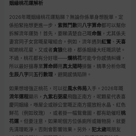
姻緣桃花運解析
2026年嘅姻緣桃花運點睇？無論你係單身想脫單，定
係拍緊拖想更進一步，
紫微鬥數
同
八字算命
都可以幫你
拆解流年運勢！首先，要睇清楚自己嘅
命盤
，尤其係夫
妻宮同子女宮嘅星曜組合。例如，流年遇到
紅鸞
、
天喜
呢啲桃花星，又或者
貪狼
化祿，都係姻緣大旺嘅訊號。
不過，桃花都有分好壞——
爛桃花
可能令你感情糾纏，
所以最好搵專業
算命師
用
真太陽時
排盤，精準分析你嘅
生辰八字
同
五行數理
，避開感情陷阱。
如果想增強正桃花，可以從
風水佈局
入手。2026年嘅
流年運程
顯示，
九紫右弼星
飛臨正南方，呢顆星代表喜
慶同姻緣，喺屋企或辦公室嘅正南方擺放粉水晶、紅色
鮮花（例如玫瑰），或者掛一幅鴛鴦圖，都有助催旺
桃
花運
。但要注意，如果呢個方位係廁所或雜物房，就要
先清理乾淨，否則會影響效果。另外，
犯太歲
嘅朋友