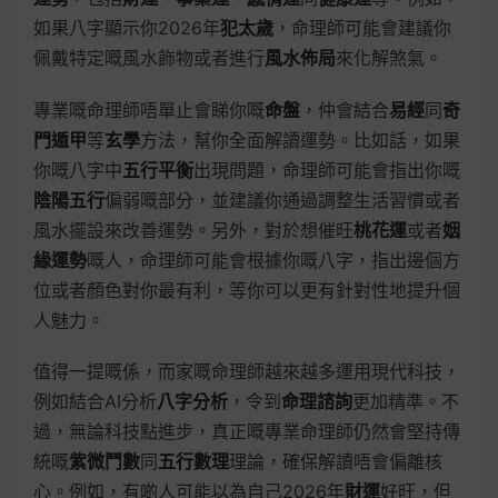
如果八字顯示你2026年
犯太歲
，命理師可能會建議你
佩戴特定嘅風水飾物或者進行
風水佈局
來化解煞氣。
專業嘅命理師唔單止會睇你嘅
命盤
，仲會結合
易經
同
奇
門遁甲
等
玄學
方法，幫你全面解讀運勢。比如話，如果
你嘅八字中
五行平衡
出現問題，命理師可能會指出你嘅
陰陽五行
偏弱嘅部分，並建議你通過調整生活習慣或者
風水擺設來改善運勢。另外，對於想催旺
桃花運
或者
姻
緣運勢
嘅人，命理師可能會根據你嘅八字，指出邊個方
位或者顏色對你最有利，等你可以更有針對性地提升個
人魅力。
值得一提嘅係，而家嘅命理師越來越多運用現代科技，
例如結合AI分析
八字分析
，令到
命理諮詢
更加精準。不
過，無論科技點進步，真正嘅專業命理師仍然會堅持傳
統嘅
紫微鬥數
同
五行數理
理論，確保解讀唔會偏離核
心。例如，有啲人可能以為自己2026年
財運
好旺，但