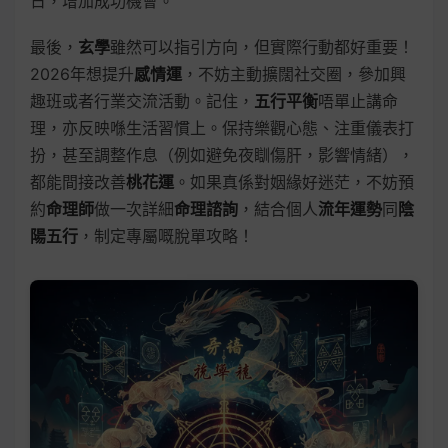
日，增加成功機會。
最後，
玄學
雖然可以指引方向，但實際行動都好重要！
2026年想提升
感情運
，不妨主動擴闊社交圈，參加興
趣班或者行業交流活動。記住，
五行平衡
唔單止講命
理，亦反映喺生活習慣上。保持樂觀心態、注重儀表打
扮，甚至調整作息（例如避免夜瞓傷肝，影響情緒），
都能間接改善
桃花運
。如果真係對姻緣好迷茫，不妨預
約
命理師
做一次詳細
命理諮詢
，結合個人
流年運勢
同
陰
陽五行
，制定專屬嘅脫單攻略！