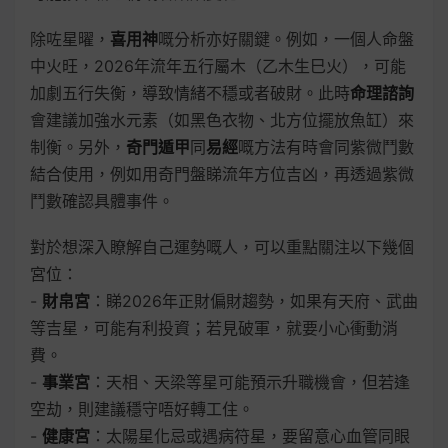
除咗星曜，
喜用神
嘅分析亦好關鍵。例如，一個人命盤
中火旺，2026年流年五行屬木（乙木生巳火），可能
加劇五行失衡，導致情緒不穩或者破財。此時
命理諮詢
會建議加強水元素（如黑色衣物、北方位擺放魚缸）來
制衡。另外，
奇門遁甲
同
易經
嘅方法有時會同紫微鬥數
結合使用，例如用奇門盤睇流年方位吉凶，再透過紫微
鬥數確認具體事件。
對於想深入瞭解自己運勢嘅人，可以重點關注以下幾個
宮位：
-
財帛宮
：睇2026年正財偏財趨勢，如果有天府、武曲
等吉星，可能有利投資；若見破軍，就要小心衝動消
費。
-
事業宮
：天相、天梁等星可能預示升職機會，但若逢
空劫，則建議穩守唔好轉工住。
-
健康宮
：太陽星化忌或遇病符星，要留意心血管同眼