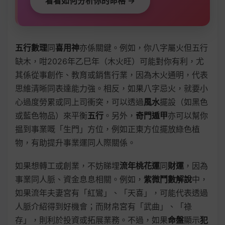
看看如何分析你的命格 →
五行數理
同
喜用神
亦係關鍵。例如，你八字屬火但五行
缺木，咁2026年乙巳年（木火旺）可能對你有利，尤
其係從事創作、教育或銷售行業，因為木火通明，代表
思維清晰同表達能力強。相反，如果八字忌火，就要小
心過度勞累或同上司衝突，可以透過
風水
擺設（如黑色
或藍色物品）來平衡
五行
。另外，
奇門遁甲
亦可以幫你
揾到事業嘅「生門」方位，例如正東方位擺放綠色植
物，有助提升事業運同人際關係。
如果想轉工或創業，不妨睇埋
流年桃花運
同
財運
，因為
事業同人脈、資金息息相關。例如，
紫微鬥數解說
中，
如果流年夫妻宮有「紅鸞」、「天喜」，可能代表透過
人脈介紹得到好機會；而財帛宮有「武曲」、「祿
存」，則利於投資或拓展業務。不過，如果
命盤
顯示
犯