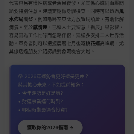
代表容易有慢性病或者舊患復發，尤其係心臟同血壓問
題要特別注意。建議定期做身體檢查，同時可以透過
風
水佈局
調整，例如喺卧室東北方放置銅葫蘆，有助化解
病氣。至於
感情運
，已婚人士要留意「孤辰」星影響，
容易因為工作忙碌而忽略伴侶，建議多安排二人世界活
動。單身者則可以把握農曆七月後嘅
桃花運
高峰期，尤
其係透過朋友介紹認識對象嘅機會大增。
😰 2026年運勢會更好還是更差？
與其擔心未來，不如提前知道：
• 今年運勢是好是壞?
• 財運事業運何時到?
• 哪個時期最適合投資?
獲取你的2026指南 →