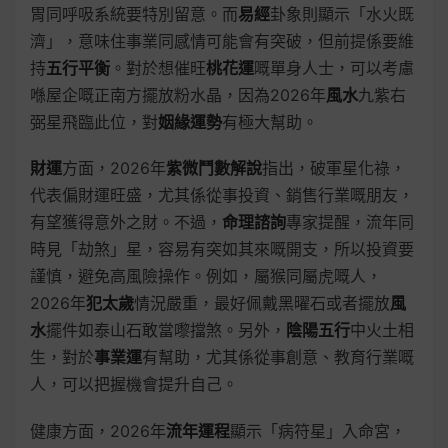
胃同呼吸系統要特別留意。而
易經
卦象則顯示「水火既
濟」，意味住事業同感情可能會有突破，但前提係要維
持
五行平衡
。對於想催旺
桃花運
嘅單身人士，可以考慮
喺屋企嘅正南方擺放粉水晶，因為2026年
風水
九紫右
弼星飛臨此位，對
姻緣運勢
有極大幫助。
財運
方面，2026年
紫微鬥數解說
指出，破軍星化祿，
代表偏財運旺盛，尤其係從事投資、銷售行業嘅朋友，
有望獲得意外之財。不過，
命理諮詢
專家提醒，流年同
時見「劫煞」星，容易有突如其來嘅開支，所以投資要
謹慎，避免高風險操作。例如，屬猴同屬虎嘅人，
2026年
犯太歲
情況嚴重，最好佩戴黑曜石或者擺放
風
水
擺件如泰山石敢當嚟擋煞。另外，
陰陽五行
中火土相
生，對於
事業運
有幫助，尤其係從事創意、教育行業嘅
人，可以把握機會提升自己。
健康方面，2026年
流年運程
顯示「病符星」入命宮，