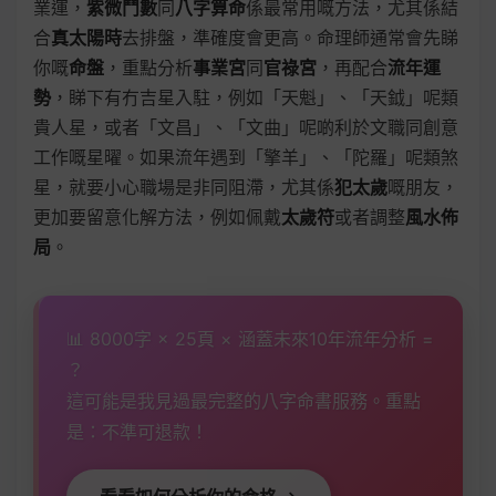
業運，
紫微鬥數
同
八字算命
係最常用嘅方法，尤其係結
合
真太陽時
去排盤，準確度會更高。命理師通常會先睇
你嘅
命盤
，重點分析
事業宮
同
官祿宮
，再配合
流年運
勢
，睇下有冇吉星入駐，例如「天魁」、「天鉞」呢類
貴人星，或者「文昌」、「文曲」呢啲利於文職同創意
工作嘅星曜。如果流年遇到「擎羊」、「陀羅」呢類煞
星，就要小心職場是非同阻滯，尤其係
犯太歲
嘅朋友，
更加要留意化解方法，例如佩戴
太歲符
或者調整
風水佈
局
。
📊 8000字 × 25頁 × 涵蓋未來10年流年分析 =
？
這可能是我見過最完整的八字命書服務。重點
是：不準可退款！