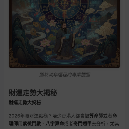
關於流年運程的專業插圖
財運走勢大揭秘
財運走勢大揭秘
2026年嘅財運點樣？唔少香港人都會搵
算命師
或者
命
理師
用
紫微鬥數
、
八字算命
或者
奇門遁甲
去分析，尤其