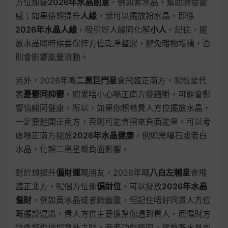
方位加擺
2026年水晶創意
，例如紫水晶，幫助激發靈
感；如果係想提升
人緣
，就可以擺放粉水晶，即係
2026年水晶人緣
，吸引好人緣同化解
小人
。記住，擺
放水晶嘅時候要保持方位乾淨整潔，避免雜物堆積，否
則會影響能量流動。
另外，2026年嘅
二黑巨門星
會飛臨正南方，呢粒星代
表
憂鬱同抑鬱
，如果唔小心喺正南方擺錯嘢，可能會影
響情緒同健康。所以，如果你想喺貴人方位擺放水晶，
一定要避開正南方，否則可能會招來負面能量。可以考
慮喺正南方擺放
2026年水晶健康
，例如黑曜石或者白
水晶，化解二黑星嘅負面影響。
對於想提升
偏財運
嘅朋友，2026年嘅
八白左輔星
會飛
臨正北方，呢個方位係
偏財位
，可以擺放
2026年水晶
偏財
，例如黃水晶或者綠幽靈，但記住唔好同貴人方位
嘅擺設混淆。貴人方位主要係幫你遇到貴人，而偏財方
位係幫你增加意外之財，兩者功能唔同，擺放嘅水晶亦