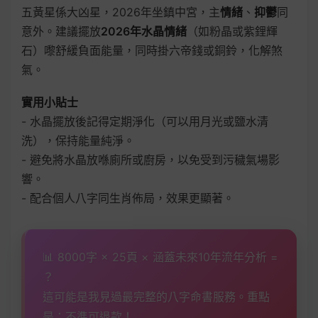
五黃星係大凶星，2026年坐鎮中宮，主
情緒
、
抑鬱
同
意外。建議擺放
2026年水晶情緒
（如粉晶或紫鋰輝
石）嚟舒緩負面能量，同時掛六帝錢或銅鈴，化解煞
氣。
實用小貼士
- 水晶擺放後記得定期淨化（可以用月光或鹽水清
洗），保持能量純淨。
- 避免將水晶放喺廁所或廚房，以免受到污穢氣場影
響。
- 配合個人八字同生肖佈局，效果更顯著。
📊 8000字 × 25頁 × 涵蓋未來10年流年分析 =
？
這可能是我見過最完整的八字命書服務。重點
是：不準可退款！