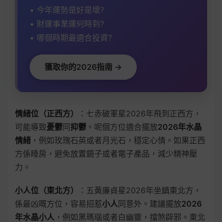
• 今年運勢是好是壞?
• 財運事業運何時到?
• 哪個時期最適合投資?
獲取你的2026指南 →
情緒位（正西方）
：七赤破軍星2026年飛到正西方，
可能導致
憂鬱
同
抑鬱
。呢個方位適合擺放
2026年水晶
情緒
，例如玫瑰石英或者月光石，穩定心情。如果正西
方係睡房，避免放置鏡子或者電子產品，減少精神壓
力。
小人位（東北方）
：五黃廉貞星2026年坐鎮東北方，
係最凶嘅方位，容易招惹
小人
同意外。建議擺放
2026
年水晶小人
，例如黑瑪瑙或者白幽靈，擋煞辟邪。東北