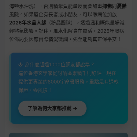
海鹽水沖洗），否則積聚負能量反而會加重
抑鬱
同
憂鬱
風險。如果屋企有長者或小朋友，可以喺病位加放
2026年水晶人緣
（粉晶圓球），透過溫和嘅能量場減
輕煞氣影響。記住，風水化解貴在靈活，2026年嘅病
位佈局要因應實際情況微調，先至能夠真正保平安！
🌟 為什麼超過1000位網友都說準？
這位香港玄學家從討論區累積千則好評，現在
提供更專業的8000字命書服務。重點是有退款
保證，零風險！
了解為何大家都推薦 →