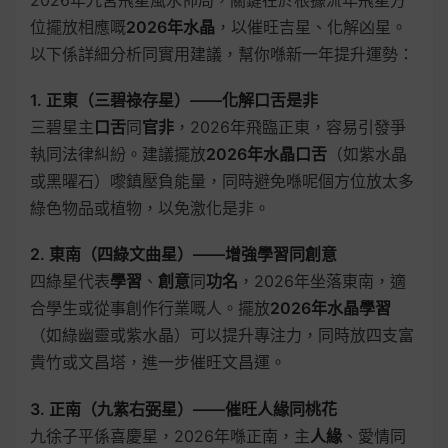
2026年九宮飛星風水佈局，關鍵在於根據流年飛星方
位擺放相應嘅
2026年水晶
，以催旺吉星、化解凶星。
以下係詳細分析同實用建議，幫你喺新一年提升運勢：
1. 正東（三碧祿存星）——化解口舌是非
三碧星主
口舌
同
官非
，2026年飛臨正東，容易引發爭
執同法律糾紛。建議擺放
2026年水晶口舌
（如紫水晶
或黑曜石）嚟鎮壓負能量，同時避免喺呢個方位放太多
綠色物品或植物，以免激化是非。
2. 東南（四綠文曲星）——增強學習同創意
四綠星代表
學習
、
創意
同
功名
，2026年坐落東南，適
合學生或從事創作行業嘅人。擺放
2026年水晶學習
（如綠幽靈或紫水晶）可以提升專注力，同時放四支富
貴竹或文昌塔，進一步催旺文昌運。
3. 正南（九紫右弼星）——催旺人緣同桃花
九徐子平係喜慶星，2026年喺正南，主
人緣
、愛情同