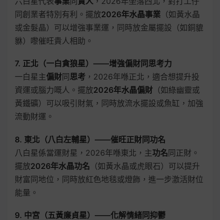
六白星代表
事業
同
貴人
，2026年坐落西北，對打工仔
同創業者特別有利。擺放
2026年水晶事業
（如黃水晶
或金髮晶）可以增強事業運，同時放金屬擺設（如銅貔
貅）嚟催旺貴人相助。
7. 正北（一白貪狼星）——增強偏財同思考力
一白星主
偏財
同
思考
，2026年喺正北，適合想提升投
資運或腦力嘅人。擺放
2026年水晶偏財
（如綠幽靈或
黃鐵礦）可以吸引財氣，同時放流水擺設或魚缸，加強
流動財運。
8. 東北（八白左輔星）——催旺正財同功名
八白星係當運財星，2026年喺東北，主
功名
同正財。
擺放
2026年水晶功名
（如黃水晶或虎眼石）可以提升
財富同地位，同時放紅色地毯或燈飾，進一步激活財位
能量。
9. 中宮（五黃廉貞星）——化解情緒同抑鬱