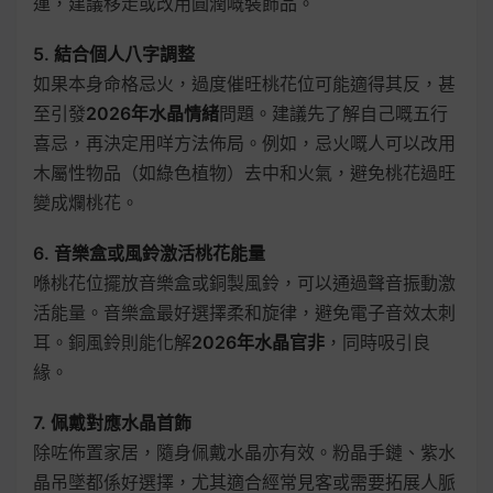
運，建議移走或改用圓潤嘅裝飾品。
5. 結合個人八字調整
如果本身命格忌火，過度催旺桃花位可能適得其反，甚
至引發
2026年水晶情緒
問題。建議先了解自己嘅五行
喜忌，再決定用咩方法佈局。例如，忌火嘅人可以改用
木屬性物品（如綠色植物）去中和火氣，避免桃花過旺
變成爛桃花。
6. 音樂盒或風鈴激活桃花能量
喺桃花位擺放音樂盒或銅製風鈴，可以通過聲音振動激
活能量。音樂盒最好選擇柔和旋律，避免電子音效太刺
耳。銅風鈴則能化解
2026年水晶官非
，同時吸引良
緣。
7. 佩戴對應水晶首飾
除咗佈置家居，隨身佩戴水晶亦有效。粉晶手鏈、紫水
晶吊墜都係好選擇，尤其適合經常見客或需要拓展人脈