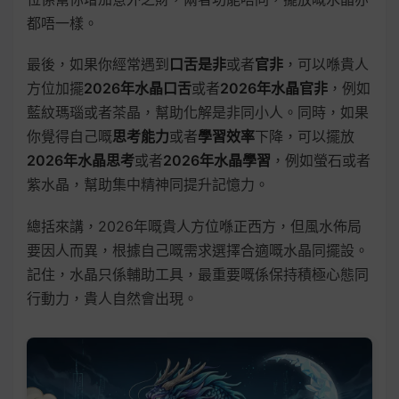
都唔一樣。
最後，如果你經常遇到
口舌是非
或者
官非
，可以喺貴人
方位加擺
2026年水晶口舌
或者
2026年水晶官非
，例如
藍紋瑪瑙或者茶晶，幫助化解是非同小人。同時，如果
你覺得自己嘅
思考能力
或者
學習效率
下降，可以擺放
2026年水晶思考
或者
2026年水晶學習
，例如螢石或者
紫水晶，幫助集中精神同提升記憶力。
總括來講，2026年嘅貴人方位喺正西方，但風水佈局
要因人而異，根據自己嘅需求選擇合適嘅水晶同擺設。
記住，水晶只係輔助工具，最重要嘅係保持積極心態同
行動力，貴人自然會出現。