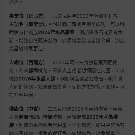
流通。
事業位（正北方）
：六白武曲星2026年坐鎮正北方，
主
功名
同
事業
發展。想升職加薪或者創業成功，可以喺
呢個方位擺放
2026年水晶事業
，例如黑曜石或者青金
石，增強自信同決斷力。如果係書房或者辦公桌，加放
文昌塔效果更佳。
人緣位（西南方）
：2026年嘅一白貪狼星飛到西南
方，利
人緣
同桃花。單身人士或者想擴闊社交圈，可以
擺放
2026年水晶人緣
，例如粉晶或者紅紋石，吸引貴
人同好姻緣。如果係做生意，呢個方位放紫水晶仲可以
提升客戶緣。
健康位（中宮）
：二黑巨門星2026年坐鎮中宮，容易
引發
健康
問題同
情緒
波動。建議擺放
2026年水晶健
康
，例如白水晶或者黑碧璽，化解病氣。如果中宮係客
廳或者睡房，避免放置紅色或尖銳物品，以免加重煞