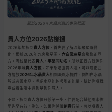
關於2026年水晶創意的專業插圖
貴人方位2026點樣搵
2026年想搵到
貴人方位
，首先要了解流年飛星嘅變
化。根據2026年九宮飛星圖，
六白武曲星
會飛臨正西
方，呢粒星代表
貴人、事業同功名
，所以正西方就係你
2026年嘅
貴人方位
。如果想增強貴人運，可以喺正西
方擺放
2026年水晶貴人
相關嘅風水擺件，例如白水晶
簇或者黃水晶，呢啲水晶能夠吸引正能量，幫助你喺職
場或者生活中遇到幫到你嘅人。
不過，搵到貴人方位只係第一步，仲要配合其他風水佈
局先至有效。例如，如果你係做
創意
行業，可以喺貴人