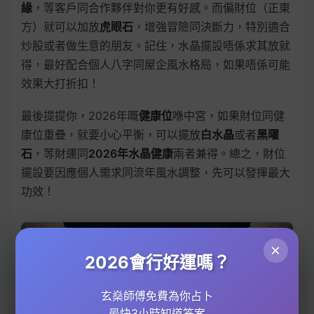
緣
，等客戶同合作夥伴對你更有好感。而偏財位（正東
方）就可以加放
虎眼石
，增強冒險同決斷力，特別適合
炒股或者做生意的朋友。記住，水晶擺設唔係求其放就
得，最好配合個人八字同屋企風水格局，如果唔係可能
效果大打折扣！
最後提提你，2026年嘅
健康位
喺中宮，如果財位同健
康位重疊，就要小心平衡，可以擺放
白水晶
或者
黑曜
石
，等財運同
2026年水晶健康
兩者兼得。總之，財位
擺設要因應個人需求同流年風水調整，先可以發揮最大
功效！
×
2026會行好運嗎？
玄燊師傅免費為你占卜
最快3小時知道答案