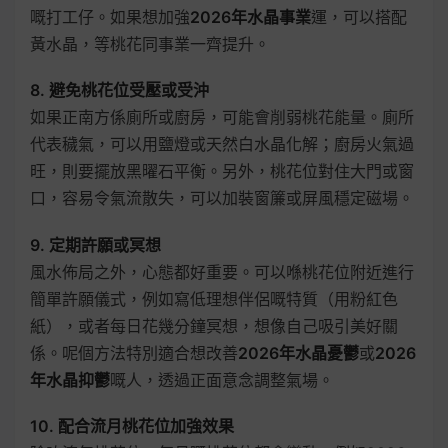
嘅打工仔。如果想加強
2026年水晶事業
運，可以搭配
黃水晶，等桃花同事業一齊提升。
8. 避免桃花位受壓或受沖
如果正南方係廁所或廚房，可能會削弱桃花能量。廁所
代表穢氣，可以用鹽燈或天然白水晶化解；廚房火氣過
旺，則要擺放黑曜石平衡。另外，桃花位對住大門或窗
口，容易令氣流散失，可以加裝窗簾或屏風穩定磁場。
9. 定期許願或冥想
風水佈局之外，心態都好重要。可以喺桃花位附近進行
簡單許願儀式，例如寫低理想伴侶嘅特質（用粉紅色
紙），或者每日花幾分鐘冥想，想像自己吸引美好關
係。呢個方法特別適合想改善
2026年水晶憂鬱
或
2026
年水晶抑鬱
嘅人，透過正面意念調整氣場。
10. 配合流月桃花位加強效果