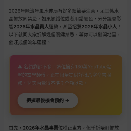
2026年嘅流年風水佈局有好多細節要注意，尤其係水
晶擺放同禁忌，如果擺錯位或者用錯顏色，分分鐘會影
響
2026年水晶貴人
運勢，甚至招惹
2026年水晶小人
！
以下就同大家拆解幾個關鍵禁忌，等你可以避開地雷，
催旺成個流年運程。
⚠️ 名額剩餘不多！這位擁有130萬YouTube點
擊的玄學師傅，正在限量提供詳批八字命書服
務。14天內覺得不準？全額退款。
把握最後機會預約 →
首先，
2026年水晶事業
位喺正東方，但千祈唔好擺放