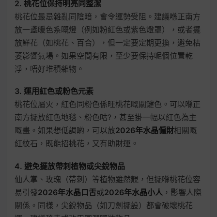
2. 桃花位保持明亮同整潔
桃花位最忌雜亂同陰暗，會令運勢受阻。建議喺正南方
放一盞暖色系嘅燈（例如粉紅色或紫色燈罩），或者擺
放鮮花（如桃花、百合），但一定要定期更換，避免枯
萎影響氣場。如果空間有限，至少要保持呢個位置乾
淨，唔好堆積雜物。
3. 運用紅色或粉色元素
桃花位屬火，紅色同粉色係旺桃花嘅關鍵色。可以喺正
南方擺放紅色地毯、粉色咕?，甚至掛一幅以紅色為主
嘅畫。如果想低調啲，可以放
2026年水晶偏財
相關嘅
紅紋石，既能招桃花，又有助財運。
4. 避免擺放帶刺植物或尖銳物品
仙人掌、玫瑰（帶刺）等植物雖然靚，但擺喺桃花位容
易引發
2026年水晶口舌
或
2026年水晶小人
，影響人際
關係。同樣，尖銳物品（如刀劍擺設）都會破壞桃花