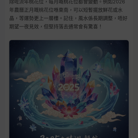
除咗流年桃花位，每月嘅桃花位都會變動。例如2026
年農曆正月嘅桃花位喺東南，可以短暫擺放鮮花或水
晶，等運勢更上一層樓。記住，風水係長期調整，唔好
期望一夜見效，但堅持落去通常會有驚喜！