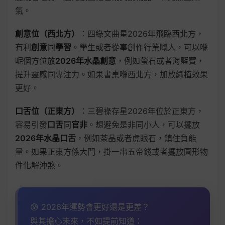
氣。
創意位（西北方）
：四綠文曲星2026年飛臨西北方，
有利
創意
同
學習
。學生或者從事創作行業嘅人，可以喺
呢個方位放
2026年水晶創意
，例如螢石或者海藍寶，
提升靈感同專注力。如果書桌喺西北方，加放綠植效果
更好。
口舌位（正東方）
：三碧祿存星2026年位於正東方，
容易引發
口舌
同
官非
。想避免是非同小人，可以擺放
2026年水晶口舌
，例如茶晶或者虎眼石，鎮住負能
量。如果正東方係大門，掛一串五帝錢或者擺放圓形物
件化解沖煞。
😰 2026年運勢會更好還是更差？
與其擔心未來，不如提前知道：