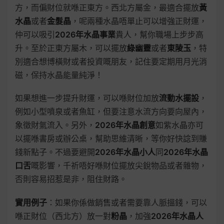
方，而偏財位就喺正東方。西北方屬金，最適合擺放
黃
水晶
或者
金髮晶
，呢兩種水晶唔單止可以增強正財運，
仲可以吸引
2026年水晶事業
貴人，幫你職場上步步高
升。至於正東方屬木，可以擺放
綠幽靈
或者
東陵玉
，特
別適合想博橫財或者投資嘅朋友，記住要定期用月光消
磁，保持水晶能量純淨！
如果想進一步提升財運，可以喺財位加放
流動水擺設
，
例如小型噴泉或者魚缸，但要注意水流方向要向屋內，
象徵財氣流入。另外，
2026年水晶創意
如紫水晶亦可
以擺喺書房或辦公桌，幫助思維清晰，等你好快諗到賺
錢新點子。不過要避開
2026年水晶小人
同
2026年水晶
口舌
嘅影響，千祈唔好喺財位擺放尖銳物品或者雜物，
否則容易招惹是非，阻住財路。
實用例子
：如果你係做銷售或者需要靠人脈搵錢，可以
喺正財位（西北方）放一對
粉晶
，加強
2026年水晶人