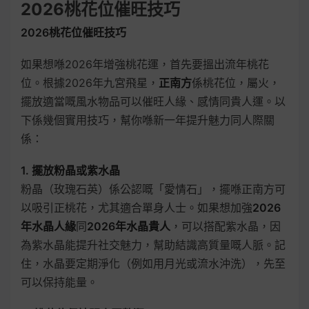
2026桃花位催旺技巧
2026桃花位催旺技巧
如果想喺2026年增強桃花運，首先要搵出流年桃花
位。根據2026年九宮飛星，
正南方
係桃花位，屬火，
擺放適當嘅風水物品可以催旺人緣、感情同貴人運。以
下係幾個實用技巧，幫你喺新一年提升魅力同人際關
係：
1. 擺放粉晶或紫水晶
粉晶（玫瑰石英）係公認嘅「愛情石」，擺喺正南方可
以吸引正桃花，尤其適合單身人士。如果想加強
2026
年水晶人緣
同
2026年水晶貴人
，可以搭配紫水晶，因
為紫水晶能提升社交魅力，幫助結識高質量嘅人脈。記
住，水晶要定期淨化（例如用月光或流水沖洗），先至
可以保持能量。