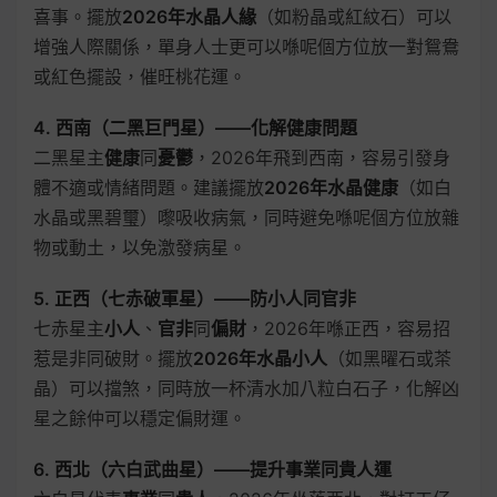
喜事。擺放
2026年水晶人緣
（如粉晶或紅紋石）可以
增強人際關係，單身人士更可以喺呢個方位放一對鴛鴦
或紅色擺設，催旺桃花運。
4. 西南（二黑巨門星）——化解健康問題
二黑星主
健康
同
憂鬱
，2026年飛到西南，容易引發身
體不適或情緒問題。建議擺放
2026年水晶健康
（如白
水晶或黑碧璽）嚟吸收病氣，同時避免喺呢個方位放雜
物或動土，以免激發病星。
5. 正西（七赤破軍星）——防小人同官非
七赤星主
小人
、
官非
同
偏財
，2026年喺正西，容易招
惹是非同破財。擺放
2026年水晶小人
（如黑曜石或茶
晶）可以擋煞，同時放一杯清水加八粒白石子，化解凶
星之餘仲可以穩定偏財運。
6. 西北（六白武曲星）——提升事業同貴人運