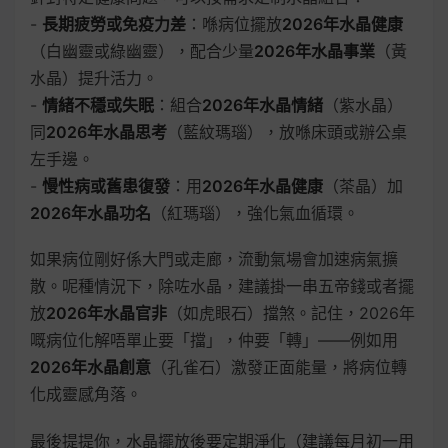
-
長期疲勞或免疫力差
：喺病位擺放
2026年水晶健康
（白幽靈或綠幽靈），配合少量
2026年水晶事業
（黃
水晶）提升活力。
-
情緒不穩或失眠
：組合
2026年水晶情緒
（紫水晶）
同
2026年水晶思考
（藍紋瑪瑙），放喺床頭或辦公桌
左手邊。
-
慢性病或舊患復發
：用
2026年水晶健康
（茶晶）加
2026年水晶功名
（紅瑪瑙），強化氣血循環。
如果病位剛好係大門或走廊，流動氣場會加速病氣擴
散。呢種情況下，除咗水晶，建議掛一串五帝錢或者擺
放
2026年水晶官非
（如虎眼石）擋煞。記住，2026年
嘅病位化解唔單止要「擋」，仲要「轉」——例如用
2026年水晶創意
（孔雀石）激發正面能量，將病位轉
化成靈感角落。
最後提提你，水晶擺放後要定期淨化（建議每月初一用