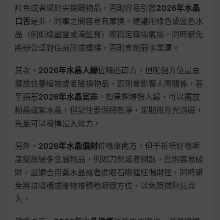
紅色或者過於尖銳嘅物品，否則容易引發
2026年水晶
口舌
是非，同事之間容易有摩擦。建議用綠色或藍色水
晶（例如綠幽靈或海藍寶）嚟穩定職場氣場，同時避免
將辦公桌對住廁所或樓梯，否則會削弱事業運。
其次，
2026年水晶人緣
位喺西南方，但呢個方位最忌
擺放枯萎植物或者破損物品，否則會影響人際關係，甚
至招惹
2026年水晶官非
。如果想增強人緣，可以擺放
粉晶或紫水晶，但記住要保持乾淨，定期用月光消磁，
先至可以發揮最大效力。
另外，
2026年水晶偏財
位喺東南方，但千祈唔好喺呢
度擺放過多金屬物品，例如刀劍或者銅器，否則容易破
財。最適合用黃水晶或者虎眼石嚟催旺偏財運，同時避
免將垃圾桶或雜物堆積喺呢個方位，以免阻擋財氣流
入。