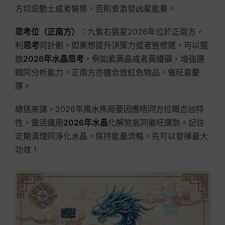
方切忌動土或者裝修，否則會激發凶星能量。
思考位（正南方）
：九紫右弼星2026年位於正南方，
利
思考
同計劃。如果想提升決策力或者進修運，可以擺
放
2026年水晶思考
，例如紫黃晶或者黃鐵礦，增強邏
輯同分析能力。正南方亦適合放紅色物品，催旺喜慶
運。
總括來講，2026年風水佈局要因應唔同方位嘅吉凶特
性，靈活運用
2026年水晶
化解煞氣同催旺運勢。記住
定期清理同淨化水晶，保持能量流暢，先可以發揮最大
功效！