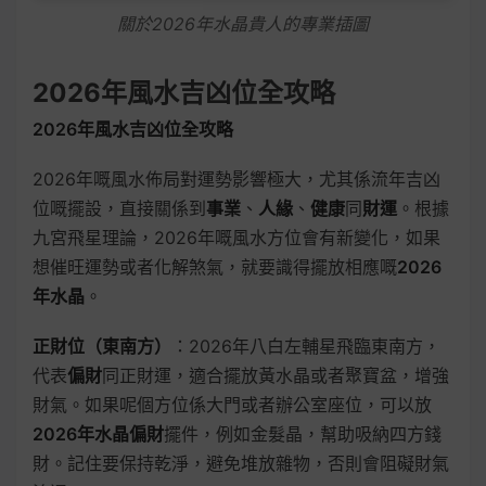
關於2026年水晶貴人的專業插圖
2026年風水吉凶位全攻略
2026年風水吉凶位全攻略
2026年嘅風水佈局對運勢影響極大，尤其係流年吉凶
位嘅擺設，直接關係到
事業
、
人緣
、
健康
同
財運
。根據
九宮飛星理論，2026年嘅風水方位會有新變化，如果
想催旺運勢或者化解煞氣，就要識得擺放相應嘅
2026
年水晶
。
正財位（東南方）
：2026年八白左輔星飛臨東南方，
代表
偏財
同正財運，適合擺放黃水晶或者聚寶盆，增強
財氣。如果呢個方位係大門或者辦公室座位，可以放
2026年水晶偏財
擺件，例如金髮晶，幫助吸納四方錢
財。記住要保持乾淨，避免堆放雜物，否則會阻礙財氣