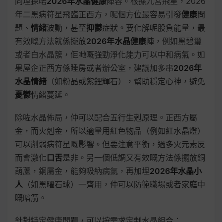
同埋揀啱
2026年水晶健康
陣容。根據九宮飛星，2026
年二黑病符星飛臨正西方，呢個方位最容易引發
健康
問
題、
情緒
波動，甚至
抑鬱
症狀。要化解呢股負能量，最
有效嘅方法就係擺放
2026年水晶健康
陣，例如黑碧璽
或者白水晶簇，佢哋嘅強勁淨化能力可以中和病氣。如
果屋企正西方係睡房或者辦公室，建議加多串
2026年
水晶情緒
（如粉晶或紫鋰輝石），幫助穩定心神，避免
憂鬱
情緒蔓延。
除咗水晶佈局，仲可以配合五行生剋原理。正西方屬
金，而火剋金，所以適量用紅色物品（例如紅水晶燈）
可以削弱病符星嘅影響。但要注意平衡，過多火元素反
而會激化
口舌
是非。另一個低調又有效嘅方法係擺放銅
葫蘆，銅屬金，能夠吸納病氣，再加埋
2026年水晶小
人
（如黑曜石球）一齊用，仲可以防範職場或者家庭中
嘅暗箭。
針對特定健康問題，可以按需求定制水晶組合：