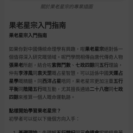
關於果老星宗的專業插圖
果老星宗入門指南
果老星宗入門指南
如果你對中國傳統命理學有興趣，咁
果老星宗
絕對係一
個值得深入研究嘅領域。呢門學問相傳由唐代傳奇人物
張果老
所創，結合咗
紫微鬥數
、
七政四餘
同
五行
理論，
仲有
李淳風
同
袁天罡
嘅占星智慧，可以話係中國
天運占
星學
嘅精髓。同
西洋占星
唔同，果老星宗更加注重
五行
平衡
同
陰陽五行
嘅互動，尤其擅長通過
二十八宿
同
七政
四餘
來推算一個人嘅命運軌跡。
點樣開始學習果老星宗？
初學者可以從以下幾個方向入手：
基礎理論
：先理解
五行精紀
同
三命通會
呢啲經典著