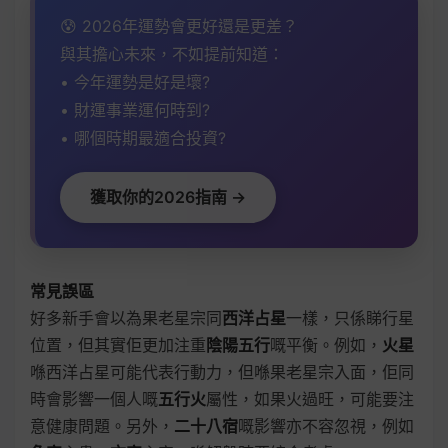
😰 2026年運勢會更好還是更差？
與其擔心未來，不如提前知道：
• 今年運勢是好是壞?
• 財運事業運何時到?
• 哪個時期最適合投資?
獲取你的2026指南 →
常見誤區
好多新手會以為果老星宗同
西洋占星
一樣，只係睇行星
位置，但其實佢更加注重
陰陽五行
嘅平衡。例如，
火星
喺西洋占星可能代表行動力，但喺果老星宗入面，佢同
時會影響一個人嘅
五行火
屬性，如果火過旺，可能要注
意健康問題。另外，
二十八宿
嘅影響亦不容忽視，例如