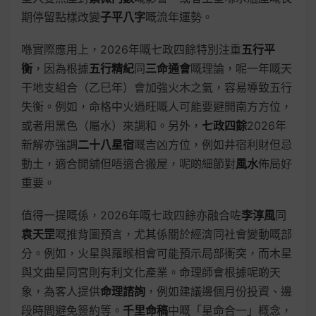
期停留點樣改變
子平八字
嘅流年運勢。
喺實際應用上，2026年嘅七政四餘特別注重
五行平
衡
，因為根據
五行精紀
同
三命通會
嘅理論，呢一年嘅天
干地支組合（乙巳年）會加強火木之氣，容易導致五行
失衡。例如，命格中火過旺嘅人可能要避開南方方位，
或者用黑色（屬水）來調和。另外，
七政四餘
2026年
新解亦強調
二十八星宿
嘅吉凶方位，例如井宿利財但忌
動土，適合開舖但唔適合搬屋，呢啲細節對
風水
佈局好
重要。
值得一提嘅係，2026年嘅七政四餘亦融合咗
李淳風
同
袁天罡
嘅推背圖預言，尤其係關於經濟同社會變動嘅部
分。例如，火星與羅睺相會可能預示局部衝突，而木星
與文曲星同宮則有利文化產業。命理師會根據呢啲天
象，為客人提供
命理諮詢
，例如建議邊個月份投資、邊
段時間避免簽約等。
千里命稿
中嘅「星命合一」概念，