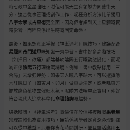
時七政中金星強旺，咁佢可能天生有領導力同藝術天
分，適合從事管理或創作工作。呢種分析方法比單獨用
八字命學
或
占星術
更全面，因為佢考慮到天上星體嘅實
時影響，而唔只係出生時嘅固定命盤。
最後，如果想真正掌握《神峯通考》嘅技巧，建議配合
易經
同
奇門遁甲
嘅知識一齊學習。書中好多高階技巧
（如擇日、改運）都建基於陰陽五行嘅動態變化，而呢
啲正係
陰陽五行
理論嘅精髓。例如，書中教點樣用「三
合局」去增強運勢：如果某人嘅八字缺木，可以選擇喺
木旺嘅日子（如寅月、卯月）做重要決定，或者喺東方
擺放綠色植物去催旺木氣。呢啲方法唔單止實用，仲好
符合現代人追求科學化
命理諮詢
嘅趨勢。
總括嚟講，《神峯通考》嘅價值在於佢將複雜嘅
果老星
宗
理論轉化為實用技巧，無論係初學者定資深命理師都
可以從中獲益。只要你肯花時間鑽研，並且靈活應用
五