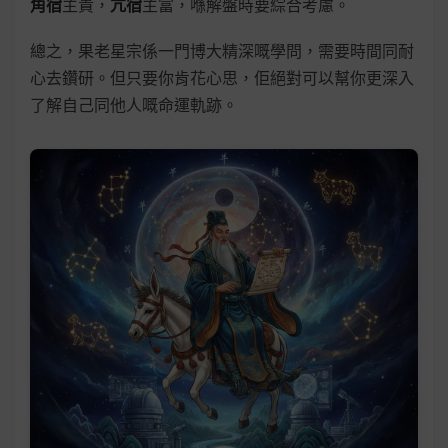
角宿
主貴，
亢宿
主富，喺解盤時要綜合考慮。
總之，果老星宗係一門博大精深嘅學問，需要時間同耐
心去鑽研。但只要你肯花心思，佢絕對可以幫你更深入
了解自己同他人嘅命運軌跡。