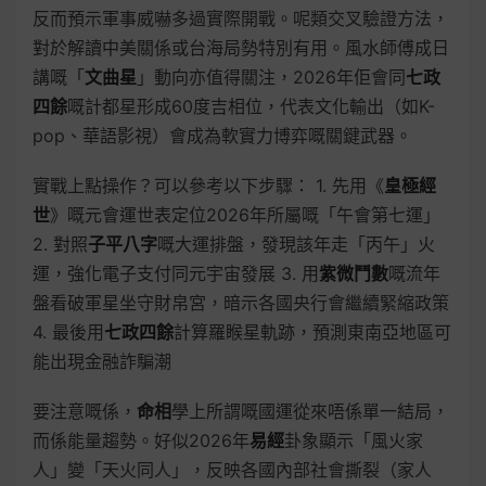
反而預示軍事威嚇多過實際開戰。呢類交叉驗證方法，
對於解讀中美關係或台海局勢特別有用。風水師傅成日
講嘅「
文曲星
」動向亦值得關注，2026年佢會同
七政
四餘
嘅計都星形成60度吉相位，代表文化輸出（如K-
pop、華語影視）會成為軟實力博弈嘅關鍵武器。
實戰上點操作？可以參考以下步驟： 1. 先用《
皇極經
世
》嘅元會運世表定位2026年所屬嘅「午會第七運」
2. 對照
子平八字
嘅大運排盤，發現該年走「丙午」火
運，強化電子支付同元宇宙發展 3. 用
紫微鬥數
嘅流年
盤看破軍星坐守財帛宮，暗示各國央行會繼續緊縮政策
4. 最後用
七政四餘
計算羅睺星軌跡，預測東南亞地區可
能出現金融詐騙潮
要注意嘅係，
命相
學上所謂嘅國運從來唔係單一結局，
而係能量趨勢。好似2026年
易經
卦象顯示「風火家
人」變「天火同人」，反映各國內部社會撕裂（家人