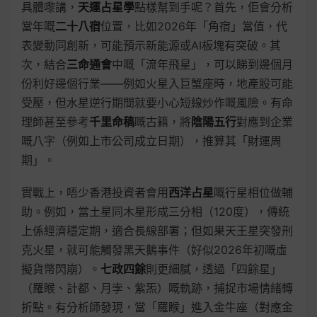
具體嚟講，
天運占星學
點樣幫到手呢？首先，佢會分析
當年嘅
二十八宿
位置，比如2026年「角宿」當值，代
表變動同創新，可能預示新能源或AI板塊有突破。其
次，結合
三命通會
中嘅「流年飛星」，可以睇到邊個月
份利好邊個行業——例如火星入巨蟹座時，地產股可能
受壓，但水星逆行期間就要小心短線炒作嘅風險。有命
理師甚至參考
千里命稿
嘅古籍，將
陰陽五行
對應到企業
嘅八字（例如上市公司成立日期），推算其「財運周
期」。
實戰上，唔少香港投資者會用
西洋占星
嘅行星相位做輔
助。例如，當土星同木星形成三分相（120度），傳統
上係經濟穩定期，適合長線部署；但如果天王星突發刑
克火星，就可能觸發黑天鵝事件（好似2026年初嘅虛
擬貨幣閃崩）。
七政四餘
則更細膩，透過「四餘星」
（羅睺、計都、月孛、紫炁）嘅軌跡，捕捉市場情緒轉
折點。有分析師發現，當「羅睺」進入金牛座（對應金