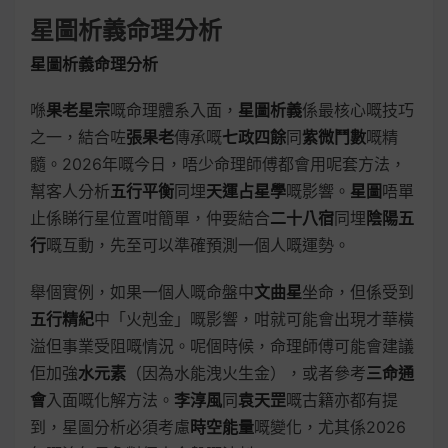
星圖析義命理分析
星圖析義命理分析
喺
果老星宗
嘅命理體系入面，
星圖析義
係最核心嘅技巧
之一，結合咗
張果老
傳承嘅
七政四餘
同
紫微鬥數
嘅精
髓。2026年嘅今日，唔少命理師傅都會用呢套方法，
幫客人分析
五行平衡
同埋
天運占星學
嘅影響。
星圖
唔單
止係睇行星位置咁簡單，仲要結合
二十八宿
同埋
陰陽五
行
嘅互動，先至可以準確預測一個人嘅運勢。
舉個實例，如果一個人嘅命盤中
文曲星
坐命，但係受到
五行精紀
中「火剋金」嘅影響，咁就可能會出現才華橫
溢但事業受阻嘅情況。呢個時候，命理師傅可能會建議
佢加強
水元素
（因為水能洩火生金），或者參考
三命通
會
入面嘅化解方法。
李淳風
同
袁天罡
嘅古籍亦都有提
到，星圖分析必須考慮
時空能量
嘅變化，尤其係2026