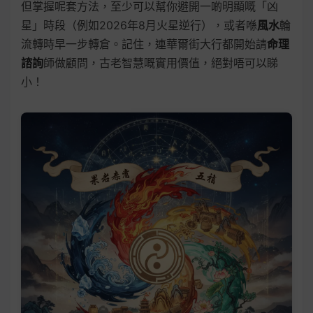
但掌握呢套方法，至少可以幫你避開一啲明顯嘅「凶
星」時段（例如2026年8月火星逆行），或者喺
風水
輪
流轉時早一步轉倉。記住，連華爾街大行都開始請
命理
諮詢
師做顧問，古老智慧嘅實用價值，絕對唔可以睇
小！