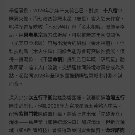
舉個實例，2026年流年干支係乙巳，對應
二十八宿
中
嘅翼火蛇，而七政四餘嘅木星（歲星）會入駐天秤宮，
呢種配置反映咗「木火通明」但「金木相戰」嘅能量格
局。用
果老星宗
嘅方法拆解，可以推斷該年國際關係
（尤其東亞地區）容易出現合約糾紛（金木相剋），但
科技創新（木火生輝）同綠色能源會有突破性發展。值
得一提嘅係，《
千里命稿
》提到乙巳年嘅「驛馬星」動
象明顯，暗示人口流動、交通運輸同跨境政策會成為焦
點，呢點同2026年全球多國推動嘅智慧城市計劃不謀
而合。
深入少少講
五行平衡
點樣影響國運，就要睇返
陰陽五行
嘅生剋制化。例如2026年九宮飛星嘅五黃煞入中宮，
配合
紫微鬥數
嘅破軍化祿，經濟上會出現「先破後立」
現象——舊產業（如傳統燃油車）加速淘汰，但新興領
域（如AI監管科技）會獲得政策同資金傾斜。
命理諮詢