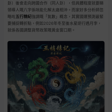
卦）後會走向跨國合作（同人卦），但具體程度就要睇
領導人嘅八字係咪能化解太歲相沖。而家好多分析師忽
略咗
五行精紀
強調嘅「氣數」概念，其實國運預測最緊
要捕捉轉折點，例如2026年冬至後水星逆行遇月孛，
就係各國調整貨幣政策嘅黃金窗口期。