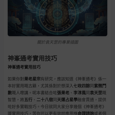
關於袁天罡的專業插圖
神峯通考實用技巧
神峯通考實用技巧
如果你對
果老星宗
有研究，應該知道《神峯通考》係一
本好實用嘅古籍，尤其係對於想深入
七政四餘
同
紫微鬥
數
嘅人嚟講。呢本書結合咗
張果老
、
李淳風
同
袁天罡
嘅
智慧，將
五行
、
二十八宿
同
天運占星學
融會貫通，提供
咗好多實戰技巧。今日就同大家分享幾個《神峯通考》
嘅實用技巧，等你可以更有效咁應用喺
命理諮詢
或者個