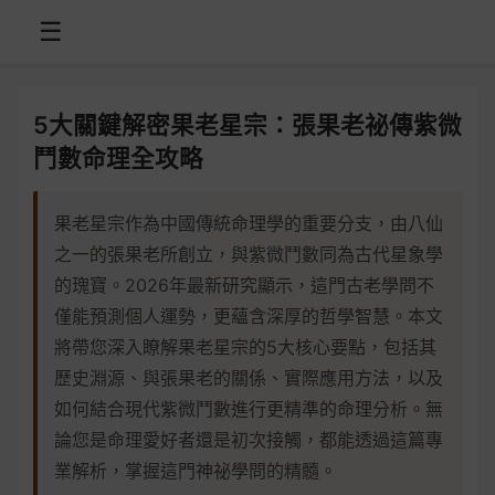
☰
5大關鍵解密果老星宗：張果老祕傳紫微
鬥數命理全攻略
果老星宗作為中國傳統命理學的重要分支，由八仙
之一的張果老所創立，與紫微鬥數同為古代星象學
的瑰寶。2026年最新研究顯示，這門古老學問不
僅能預測個人運勢，更蘊含深厚的哲學智慧。本文
將帶您深入瞭解果老星宗的5大核心要點，包括其
歷史淵源、與張果老的關係、實際應用方法，以及
如何結合現代紫微鬥數進行更精準的命理分析。無
論您是命理愛好者還是初次接觸，都能透過這篇專
業解析，掌握這門神祕學問的精髓。