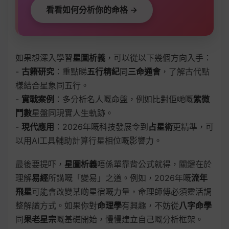
看看如何分析你的命格 →
如果想深入學習
星圖析義
，可以從以下幾個方向入手：
-
古籍研究
：重點睇
五行精紀
同
三命通會
，了解古代點
樣結合星象同五行。
-
實戰案例
：多分析名人嘅命盤，例如比對佢哋嘅
紫微
鬥數
星盤同現實人生軌跡。
-
現代應用
：2026年嘅科技發展令到
占星術
更精準，可
以用AI工具輔助計算行星相位嘅影響力。
最後要提吓，
星圖析義
唔係單靠背公式就得，關鍵在於
理解
易經
所講嘅「變易」之道。例如，2026年嘅
流年
飛星
可能會改變某啲星宿嘅力量，命理師傅必須靈活調
整解讀方式。如果你對
命理學
有興趣，不妨從
八字命學
同
果老星宗
嘅基礎開始，慢慢建立自己嘅分析框架。