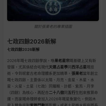
關於張果老的專業插圖
七政四餘2026新解
七政四餘2026新解
2026年嘅七政四餘學說，喺
果老星宗
嘅基礎上又有新
發展，尤其係結合咗現代
天運占星學
同
西洋占星
嘅技
術，令到呢套古老命理體系更加精準。
張果老
當年創立
嘅七政四餘，主要係以太陽、月亮、金星、木星、水
星、火星、土星（七政）同羅睺、計都、紫炁、月孛
（四餘）為核心，再配合
二十八宿
同
五行
生剋來推算命
運。而家嘅命理師會加入2026年嘅星象變化，例如木
星入雙魚座對
紫微鬥數
嘅影響，或者土星喺水瓶座嘅長