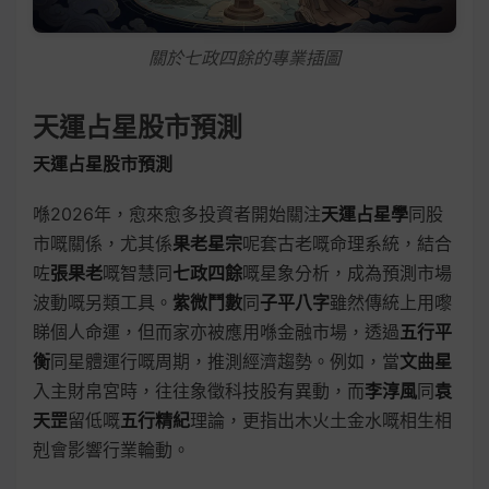
關於七政四餘的專業插圖
天運占星股市預測
天運占星股市預測
喺2026年，愈來愈多投資者開始關注
天運占星學
同股
市嘅關係，尤其係
果老星宗
呢套古老嘅命理系統，結合
咗
張果老
嘅智慧同
七政四餘
嘅星象分析，成為預測市場
波動嘅另類工具。
紫微鬥數
同
子平八字
雖然傳統上用嚟
睇個人命運，但而家亦被應用喺金融市場，透過
五行平
衡
同星體運行嘅周期，推測經濟趨勢。例如，當
文曲星
入主財帛宮時，往往象徵科技股有異動，而
李淳風
同
袁
天罡
留低嘅
五行精紀
理論，更指出木火土金水嘅相生相
剋會影響行業輪動。