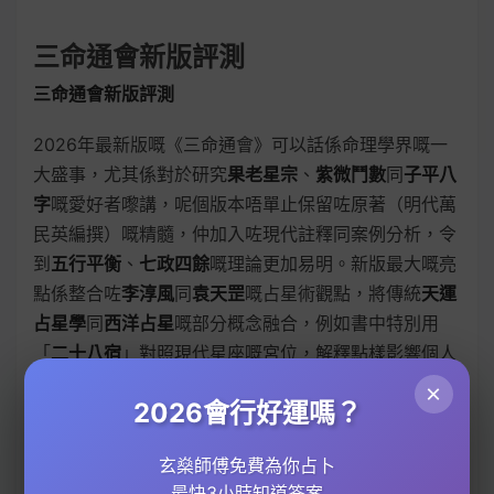
三命通會新版評測
三命通會新版評測
2026年最新版嘅《三命通會》可以話係命理學界嘅一
大盛事，尤其係對於研究
果老星宗
、
紫微鬥數
同
子平八
字
嘅愛好者嚟講，呢個版本唔單止保留咗原著（明代萬
民英編撰）嘅精髓，仲加入咗現代註釋同案例分析，令
到
五行平衡
、
七政四餘
嘅理論更加易明。新版最大嘅亮
點係整合咗
李淳風
同
袁天罡
嘅占星術觀點，將傳統
天運
占星學
同
西洋占星
嘅部分概念融合，例如書中特別用
「
二十八宿
」對照現代星座嘅宮位，解釋點樣影響個人
嘅
命理諮詢
結果。
×
2026會行好運嗎？
如果你係初學者，可能會問：「點解要睇新版？」舊版
《三命通會》雖然經典，但好多術語（例如
陰陽五行
嘅
玄燊師傅免費為你占卜
最快3小時知道答案
生剋關係）解釋得比較隱晦，而新版就用咗大量圖表同