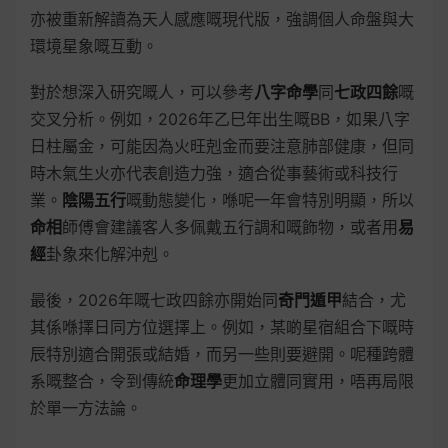
亦被重新解讀為天人感應嘅現代版，強調個人命盤與大
環境星象嘅互動。
對於想深入研究嘅人，可以參考
八字命學
同
七政四餘
嘅
交叉分析。例如，2026年乙巳年出生嘅BB，如果八字
日柱屬金，可能因為火旺剋金而要注意肺部健康，但同
時木氣生火亦代表創造力強，適合從事藝術或科技行
業。
陰陽五行
嘅動態變化，喺呢一年會特別明顯，所以
命相
師傅會建議客人多佩戴五行調和嘅飾物，或者用
易
經
卦象來化解沖剋。
最後，2026年嘅七政四餘亦開始同
奇門遁甲
結合，尤
其係喺擇日同方位選擇上。例如，某啲星宿組合下嘅時
辰特別適合開張或結婚，而另一些則要避開。呢種跨體
系嘅整合，令到傳統
命理學
更加立體同實用，唔再局限
於單一方法論。