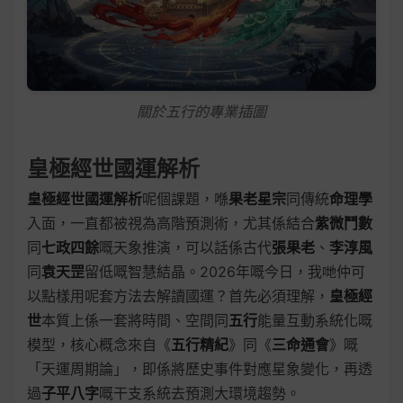
關於五行的專業插圖
皇極經世國運解析
皇極經世國運解析
呢個課題，喺
果老星宗
同傳統
命理學
入面，一直都被視為高階預測術，尤其係結合
紫微鬥數
同
七政四餘
嘅天象推演，可以話係古代
張果老
、
李淳風
同
袁天罡
留低嘅智慧結晶。2026年嘅今日，我哋仲可
以點樣用呢套方法去解讀國運？首先必須理解，
皇極經
世
本質上係一套將時間、空間同
五行
能量互動系統化嘅
模型，核心概念來自《
五行精紀
》同《
三命通會
》嘅
「天運周期論」，即係將歷史事件對應星象變化，再透
過
子平八字
嘅干支系統去預測大環境趨勢。