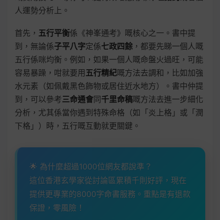
人運勢分析上。
首先，
五行平衡
係《神峯通考》嘅核心之一。書中提
到，無論係
子平八字
定係
七政四餘
，都要先睇一個人嘅
五行係咪均衡。例如，如果一個人嘅命盤火過旺，可能
容易暴躁，咁就要用
五行精紀
嘅方法去調和，比如加強
水元素（如佩戴黑色飾物或居住近水地方）。書中仲提
到，可以參考
三命通會
同
千里命稿
嘅方法去進一步細化
分析，尤其係當你遇到特殊命格（如「炎上格」或「潤
下格」）時，五行嘅互動就更關鍵。
🌟 為什麼超過1000位網友都說準？
這位香港玄學家從討論區累積千則好評，現在
提供更專業的8000字命書服務。重點是有退款
保證，零風險！