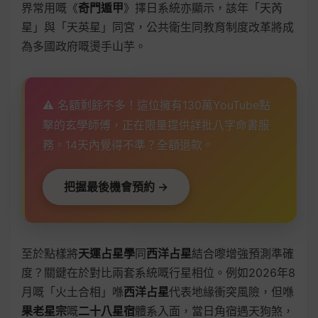
界常用嘅《
奇門遁甲
》擇日系統亦顯示，該年「天芮
星」與「天英星」同宮，公共衛生同教育制度改革將成
為多國政府嘅燙手山芋。
⚠️ 名額剩餘不多！這位擁有130萬YouTube點
擊的玄學師傅，正在限量提供詳批八字命書服
務。14天內覺得不準？全額退款。
把握最後機會預約 →
至於點樣將
天運占星學
同
西洋占星
結合嚟增強預測準確
度？關鍵在於對比兩套系統嘅行星相位。例如2026年8
月嘅「火土合相」喺
西洋占星
代表地緣衝突風險，但喺
果老星宗
嘅
二十八星宿
體系入面，當日角宿遇天狗煞，