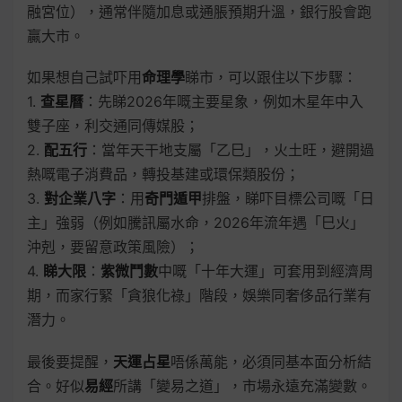
融宮位），通常伴隨加息或通脹預期升溫，銀行股會跑
贏大市。
如果想自己試吓用
命理學
睇市，可以跟住以下步驟：
1.
查星曆
：先睇2026年嘅主要星象，例如木星年中入
雙子座，利交通同傳媒股；
2.
配五行
：當年天干地支屬「乙巳」，火土旺，避開過
熱嘅電子消費品，轉投基建或環保類股份；
3.
對企業八字
：用
奇門遁甲
排盤，睇吓目標公司嘅「日
主」強弱（例如騰訊屬水命，2026年流年遇「巳火」
沖剋，要留意政策風險）；
4.
睇大限
：
紫微鬥數
中嘅「十年大運」可套用到經濟周
期，而家行緊「貪狼化祿」階段，娛樂同奢侈品行業有
潛力。
最後要提醒，
天運占星
唔係萬能，必須同基本面分析結
合。好似
易經
所講「變易之道」，市場永遠充滿變數。