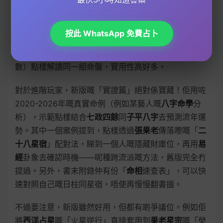
白話例子，比如用「
文曲星
」坐命嘅人點樣透過
風水
佈
局增強事業運，或者點樣用
奇門遁甲
配合八字去化解沖
按此 WhatsApp 免費占卜
剋。書中仲收錄咗《
五行精紀
》同《
千里命稿
》嘅交叉
分析，等你可以對比唔同流派（如果老星宗 vs 紫微鬥
數）點樣解讀同一組命盤，實用性高好多。
對於進階玩家，新版嘅「實證篇」絕對係寶藏！佢用咗
2020-2026年嘅真實命例（例如某藝人嘅
八字命學
分
析），示範點樣結合
七政四餘
同
子平八字
去預測流年運
勢。其中一個案例提到，點樣透過
張果老
傳落嚟嘅「
二
十八星宿
」配對法，睇到一個人嘅隱藏財庫位，再用
易
經
卦象去確認時機——呢種跨流派嘅方法，舊版完全冇
提過。另外，書末附錄仲有份「
命相
速查表」，可以快
速對照自己嘅日柱同星宿，唔使再慢慢翻書搵。
不過要注意，新版雖然好用，但都有啲爭議位。例如佢
將
西洋占星
嘅「火星逆行」直接套用到
果老星宗
嘅「熒