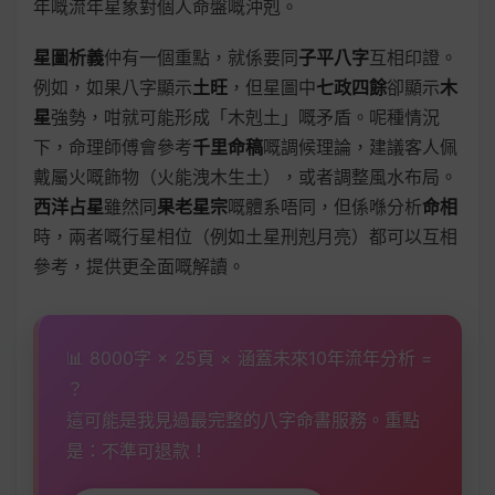
年嘅流年星象對個人命盤嘅沖剋。
星圖析義
仲有一個重點，就係要同
子平八字
互相印證。
例如，如果八字顯示
土旺
，但星圖中
七政四餘
卻顯示
木
星
強勢，咁就可能形成「木剋土」嘅矛盾。呢種情況
下，命理師傅會參考
千里命稿
嘅調候理論，建議客人佩
戴屬火嘅飾物（火能洩木生土），或者調整風水布局。
西洋占星
雖然同
果老星宗
嘅體系唔同，但係喺分析
命相
時，兩者嘅行星相位（例如土星刑剋月亮）都可以互相
參考，提供更全面嘅解讀。
📊 8000字 × 25頁 × 涵蓋未來10年流年分析 =
？
這可能是我見過最完整的八字命書服務。重點
是：不準可退款！