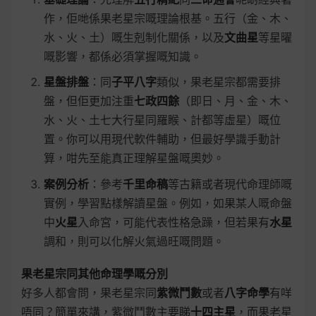
作，佢哋係果老星宗嘅理論根基。五行（金、木、
水、火、土）嘅生剋制化關係，以及
文曲星
等星曜
嘅影響，都係必須掌握嘅知識。
星盤排盤
：同
子平八字
類似，果老星宗都需要排
盤，但佢更加注重
七政四餘
（即日、月、金、木、
水、火、土七大行星同羅睺、計都等虛星）嘅位
置。你可以用現代軟件輔助，但最好學識手動計
算，咁先至能真正理解星盤嘅奧妙。
案例分析
：參考
千里命稿
等古籍或者現代命理師嘅
實例，學習點樣解讀星盤。例如，如果某人嘅命盤
中
火星
入命宮，可能代表性格急躁，但若果有
水星
調和，則可以化解火氣過旺嘅問題。
果老星宗同其他命理學嘅分別
好多人都會問，果老星宗同
紫微鬥數
或者
八字命學
有咩
唔同？簡單來講，紫微鬥數主要睇
十四主星
，而果老星