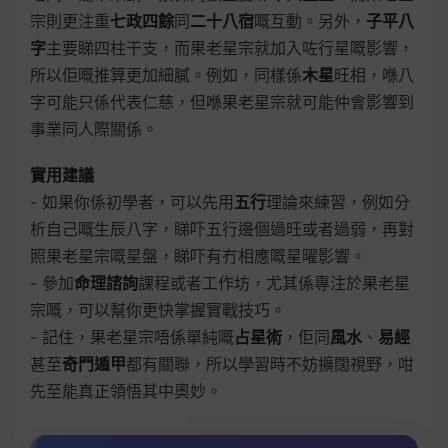
宗則更注重
七政四餘
同
二十八宿
嘅互動。另外，
子平八
字
主要睇四柱干支，而果老星宗就加入咗行星嘅影響，
所以佢嘅推算更加細膩。例如，同樣係
木星
旺相，喺八
字可能只係代表仁慈，但喺果老星宗就可能仲會影響到
事業同人際關係。
實用建議
- 如果你係初學者，可以先用
五行
理論來練習，例如分
析自己嘅生辰八字，睇吓五行邊個過旺或者過弱，再對
照果老星宗嘅星盤，睇吓有冇相應嘅星曜影響。
- 參加
命理諮詢
課程或者工作坊，尤其係專注於果老星
宗嘅，可以幫你更快掌握實戰技巧。
- 記住，果老星宗唔係單純嘅
占星術
，佢同
風水
、
易經
甚至
奇門遁甲
都有關聯，所以學習時不妨擴闊視野，咁
先至能真正領悟其中奧妙。