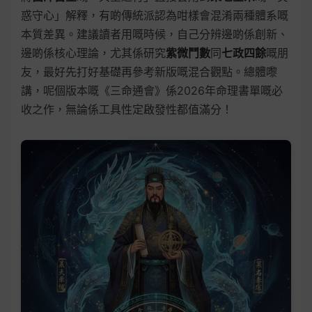
惑守心」解釋，有啲傳統派認為咁樣會混淆兩種體系嘅
本質差異。建議讀者用嘅時候，自己分辨邊啲係創新、
邊啲係核心理論，尤其係研究
紫微鬥數
同
七政四餘
嘅朋
友，最好先打好基礎再參考新版嘅混合觀點。總體嚟
講，呢個版本嘅《三命通會》係2026年命理書單嘅必
收之作，無論係工具性定啟發性都值滿分！