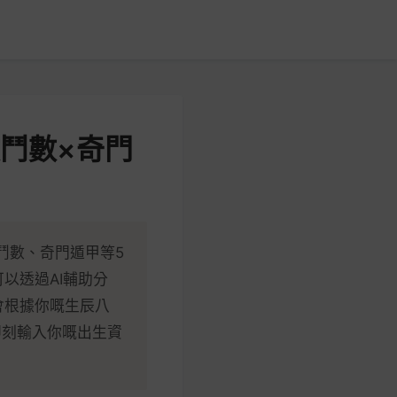
微鬥數×奇門
鬥數、奇門遁甲等5
以透過AI輔助分
會根據你嘅生辰八
即刻輸入你嘅出生資