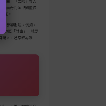
「武曲」「太陰」等吉
錢。而奇門遁甲則擅長
旺財氣。
亦會影響財運。例如，
」沖你嘅「財庫」，就要
首嘅人，通常較易聚