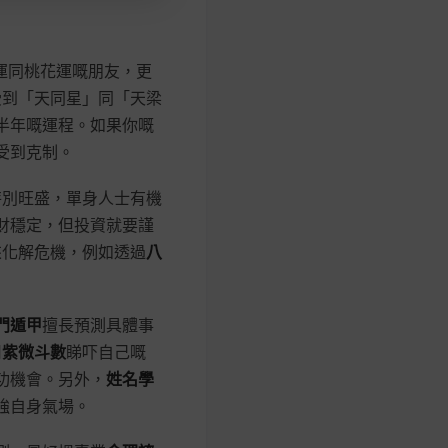
運同桃花運嘅朋友，更
受到「天同星」同「天梁
半年嘅運程。如果你嘅
受到克制。
特別旺盛，單身人士有機
財穩定，但投資就要謹
來化解危機，例如透過
八
門遁甲
擅長預測具體事
用
紫微斗數
睇吓自己嘅
功機會。另外，
姓名學
強自身氣場。