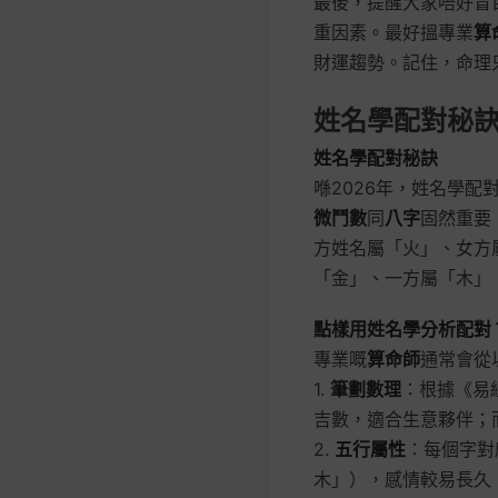
最後，提醒大家唔好盲
重因素。最好搵專業
算
財運趨勢。記住，命理
姓名學配對秘
姓名學配對秘訣
喺2026年，姓名學
微鬥數
同
八字
固然重要
方姓名屬「火」、女方
「金」、一方屬「木」
點樣用姓名學分析配對
專業嘅
算命師
通常會從
1.
筆劃數理
：根據《易
吉數，適合生意夥伴；
2.
五行屬性
：每個字對
木」），感情較易長久