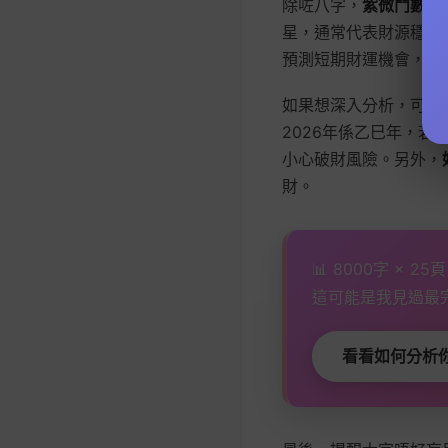
除咗八字，
紫微鬥數
同
星，通常代表財源穩定
預測短期財運機會，例
如果想深入分析，可以
2026年係乙巳年，
小心破財風險。另外，
財。
📊 8000字 × 2
這可能是我見過最
看看如何分析你