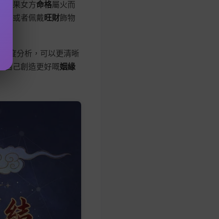
，如果女方
命格
屬火而
日子或者佩戴
旺財
飾物
多角度分析，可以更清晰
為自己創造更好嘅
姻緣