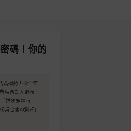
勢密碼！你的
結婚運勢！從命宮
者易遇貴人姻緣、
屬『婚運能量報
緣契合度AI測算」