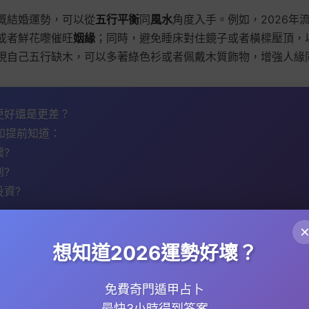
嘅結婚運勢，可以從
五行平衡
同
風水
角度入手。例如，2026年
或者鮮花嚟催旺
姻緣
；同時，避免睡床對住鏡子或者橫樑壓頂，
現自己五行缺木，可以多著綠色衫或者佩戴木質飾物，增強人緣
會更好還是更差？
如提前知道：
壞?
到?
投資?
指南 →
想知道2026運勢好壞？
免費奇門遁甲占卜
2026年嘅
夫妻關係
亦需要特別關注。
紫微課程
入面提到，如
最快3小時得到答案