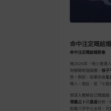
命中注定嘅結
命中注定嘅結婚對象
喺2026年，唔少香
你解開呢個謎團。
徐子
勢。例如，如果你係
生
嘅人。相反，若「七殺
想深入瞭解自己嘅姻緣
塔羅占卜
同
星座
分析，
如果八字中火太旺，可