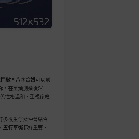
微鬥數
同
八字合婚
可以幫
你，甚至預測婚後運
能係性格溫和、重視家庭
好多後生仔女仲會結合
，
五行平衡
都好重要，