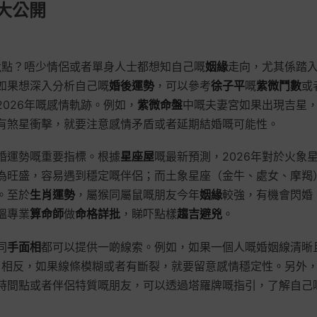
勢大公開
究竟點？唔少情侶或者單身人士都想知自己嘅
姻緣
走向，尤其係踏
如果想深入分析自己嘅
婚後運勢
，可以參考
徐子平
嘅
紫微鬥數
或
2026年嘅感情軌跡。例如，
紫微命盤
中嘅夫妻宮如果出現吉星
有煞星衝擊，就要注意感情矛盾或者延期結婚嘅可能性。
婚運勢嘅重要指標。根據
星座屋
嘅最新預測，2026年對於火象
為旺盛，容易遇到穩定嘅伴侶；而土象星座（金牛、處女、摩羯
。至於
生肖運勢
，屬猴同屬鼠嘅朋友今年
姻緣
較強，有機會閃婚
搵專業
算命師
做
命格詳批
，睇吓點樣
趨吉避兇
。
同
手面相
都可以提供一啲線索。例如，如果一個人嘅婚姻線清晰
會；相反，如果線條模糊或者有斷裂，就要留意感情穩定性。另外
時間點或者伴侶特質嘅朋友，可以透過塔羅牌嘅指引，了解自己