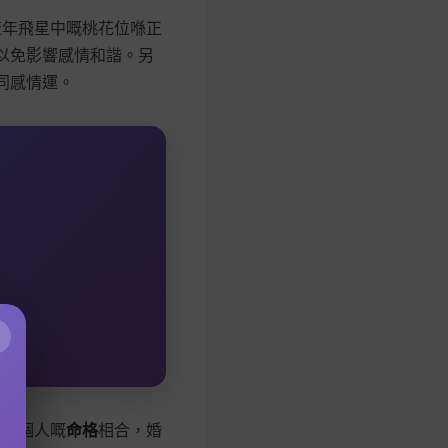
流年飛星中嘅桃花位喺正
以免影響感情和諧。另
同感情運。
×
果兩個人嘅
命格
相合，婚