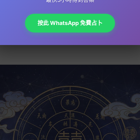
互相促進；但如果八字相衝，就可能要多花心思經營婚姻。例如
生摩擦，建議透過
命理諮詢
搵到化解方法，例如選擇合適嘅結婚
按此 WhatsApp 免費占卜
結婚運勢因人而異，但透過
紫微鬥數
、
生肖
、
星座
同埋
面相學
等
。無論係單身定係已有伴侶，都可以借助
命理
工具同
風水
佈局，