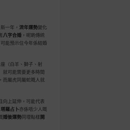
入新一年，
流年運勢
變化
者
八字合婚
，呢啲傳統
，可能預示住今年係結婚
星座（白羊、獅子、射
）就可能需要更多時間
，而屬虎同屬蛇嘅人就
且向上延伸，可能代表
，
塔羅占卜
亦係唔少人嘅
嘅
婚後運勢
同埋點樣
開