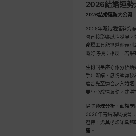
2026結婚運
2026結婚運勢大公開
2026年嘅結婚運勢
會直接影響感情發展。
命理
工具能夠幫你預測
嘅好時機；相反，若果
生肖
同
星座
亦係分析結
手）嚟講，感情運勢較
磨合先至適合步入婚姻
要小心感情波動，建議
除咗
命理分析
，
面相學
2026年有結婚嘅機
選擇，尤其係想知具體
運
。