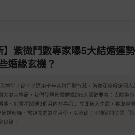
最新】紫微鬥數專家曝5大結婚運
些婚緣玄機？
或步入禮堂？徐子平運用千年紫微鬥數智慧，為你深度解鎖個人
到夫妻宮格局，我們發現影響婚緣的5大關鍵要素：太陰坐命
期、紅鸞星閃現3個月內有喜訊... 立即輸入生辰，獲取專
年適婚時機、需避開的煞星月份，以及徐子平獨家開發的「姻
定良緣！