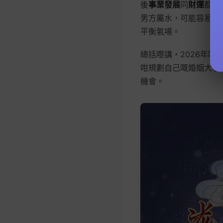
後
事業發展
同
財運
都會
男方屬水，可能容易產
平衡氣場。
總括嚟講，2026年嘅
咁規劃自己嘅婚姻大事
機會。