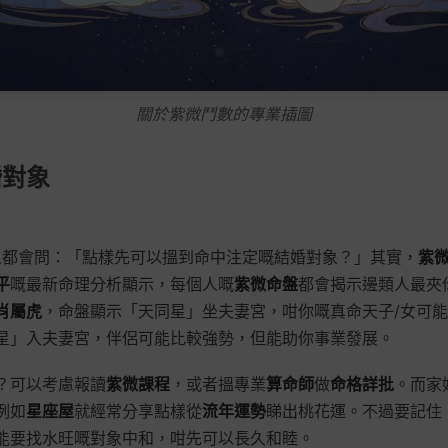
關於紫微鬥數的專業插圖
婚對象
港人都會問：「點樣先可以搵到命中注定嘅結婚對象？」其實，
紫
平
嘅最新命理分析顯示，每個人嘅
紫微命盤
都會揭示邊類人最夾
肖屬虎
，命盤顯示「天同星」坐夫妻宮，咁你嘅真命天子/女可
星」入夫妻宮，伴侶可能比較強勢，但能助你事業發展。
？可以考慮報讀
紫微課程
，或者搵專業
算命師
做
命格詳批
。而家
例如
星座屋
就經常分享點樣從
流年運勢
睇出桃花運。不過要記住
能要找水旺嘅對象中和，咁先可以長久和睦。