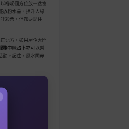
可以喺呢個方位放一盆富
擺放粉水晶，提升人緣
買吓彩票，但都要記住
喺正北方，如果屋企大門
服務
中嘅
占卜
亦可以幫
活動。記住，風水同命
×