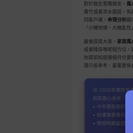
對於做生意嘅朋友，
風
貴竹或者流水擺設，有
同客戶運。
命理分析
顯
「小賭怡情，大賭亂性
最後提提大家，
家居風
或者睡床喺呢個方位，
你提前知道邊個月份要
理只係參考，最重要係
😰 2026年運勢
與其擔心未來，不
• 今年運勢是好是
• 財運事業運何時
• 哪個時期最適合