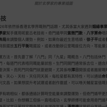
關於玄學家的專業插圖
秘技
026年依然係香港玄學界嘅熱門話題，尤其係當大家遇到
姻緣事
學家
幫手運用呢套古老技術。奇門遁甲同
紫微鬥數
、
八字算命
唔
佈局
來調整個人運勢。例如，如果你最近生意唔順，
徐子平
或者
時辰擺放
五行平衡
嘅擺設，或者改動辦公室嘅座位方向，等能量
運方法，首先要了解「八門」同「九星」嘅概念。八門包括休門
門，每道門代表唔同嘅能量狀態。生門同開門通常係吉位，適合
要決策。而死門同傷門就要避開，尤其係喺
擇日
開張或者搬屋嘅
禽、天心、天柱、天任同天英，每粒星都有其特性，可以通過
命
利文昌，如果想提升考試運或者創作靈感，可以喺天輔星當值嘅
甲有啲相似，都係通過計算時空能量來調整運勢，但奇門遁甲更
整。比如，你想轉工但係一直唔成功，玄學師傅可能會用奇門遁
喺面試當日著特定顏色嘅衫來增強氣場。
潘樂德
就曾經分享過一