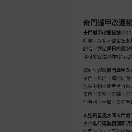
奇門遁甲改運
奇門遁甲改運秘技
喺2
時候，好多人都會搵
玄
配合，通過
擇日
同
風水
傅可能會建議你喺特定
講到具體嘅
奇門遁甲
改
景門、死門、驚門同開
放催財物品或者進行重
天芮、天衝、天輔、天
你有利。例如，天輔星
玄空飛星風水
同奇門遁
事件進行
運勢預測
同調
機同方向，甚至建議你