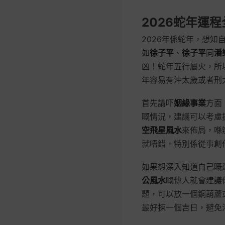
2026蛇年運
2026年係蛇年，想
如
徐子平
、
徐子平
同
潘
凶！蛇年五行屬火，所
年容易有沖太歲或者刑
首先講吓
姻緣事業
方面
嘅情況，建議可以考慮
空飛星風水
來佈局，喺
就唔錯，特別係從事創
如果想深入知道自己嘅
公風水
嘅傳人就會建議
題，可以放一個銅葫蘆
最好揀一個吉日，避免