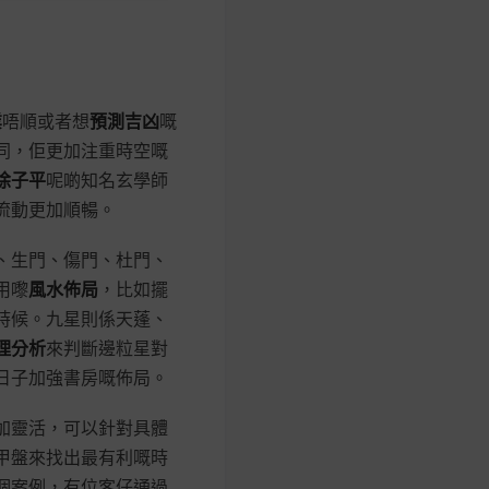
業
唔順或者想
預測吉凶
嘅
同，佢更加注重時空嘅
徐子平
呢啲知名玄學師
流動更加順暢。
、生門、傷門、杜門、
用嚟
風水佈局
，比如擺
時候。九星則係天蓬、
理分析
來判斷邊粒星對
日子加強書房嘅佈局。
加靈活，可以針對具體
甲盤來找出最有利嘅時
個案例，有位客仔通過