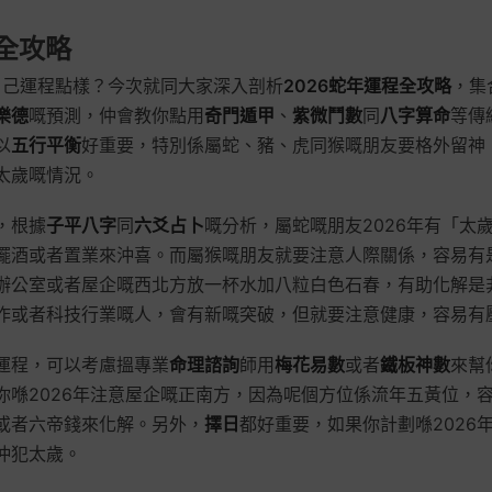
程全攻略
知自己運程點樣？今次就同大家深入剖析
2026蛇年運程全攻略
，集
樂德
嘅預測，仲會教你點用
奇門遁甲
、
紫微鬥數
同
八字算命
等傳
以
五行平衡
好重要，特別係屬蛇、豬、虎同猴嘅朋友要格外留神
太歲嘅情況。
，根據
子平八字
同
六爻占卜
嘅分析，屬蛇嘅朋友2026年有「太
擺酒或者置業來沖喜。而屬猴嘅朋友就要注意人際關係，容易有
辦公室或者屋企嘅西北方放一杯水加八粒白色石春，有助化解是
作或者科技行業嘅人，會有新嘅突破，但就要注意健康，容易有
運程，可以考慮搵專業
命理諮詢
師用
梅花易數
或者
鐵板神數
來幫
你喺2026年注意屋企嘅正南方，因為呢個方位係流年五黃位，
或者六帝錢來化解。另外，
擇日
都好重要，如果你計劃喺2026
沖犯太歲。