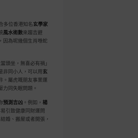
合多位香港知名
玄學家
統
風水術數
來趨吉避
，因為呢幾個生肖喺蛇
歲當頭坐，無喜必有禍」
是非同小人，可以用
玄
非。屬虎嘅朋友事業運
壓力同失眠問題。
你
預測吉凶
。例如，
楊
容易引致健康同財運問
年結婚、搬屋或者開張，