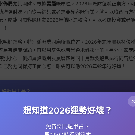
水佈局
尤其關鍵。根據
易經
嘅原理，2026年嘅財位喺正東方，
助增強財運。而從事銷售或者需要見客嘅行業，就可以喺西南方
示，屬龍同屬雞嘅朋友2026年偏財運較強，可以考慮投資或者
」！
水
唔好忽略，特別係廚房同廁所嘅位置。2026年蛇年嘅病符位
容易有健康問題，可以用灰色或者黑色地氈來化解。另外，
玄學
特別小心，例如屬豬嘅朋友農曆四月同十月就要避免遠行同高危
自己努力同保持正面心態，咁先可以喺2026年蛇年行好運！
會更好還是更差？
如提前知道：
壞?
想知道2026運勢好壞？
到?
投資?
免費奇門遁甲占卜
最快3小時得到答案